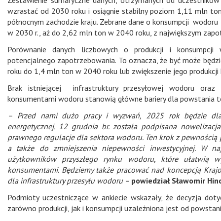
wzrastać od 2030 roku i osiągnie stabilny poziom 1,11 mln ton
północnym zachodzie kraju. Zebrane dane o konsumpcji wodoru 
w 2030 r., aż do 2,62 mln ton w 2040 roku, z największym zap
Porównanie danych liczbowych o produkcji i konsumpcji w
potencjalnego zapotrzebowania. To oznacza, że być może będz
roku do 1,4 mln ton w 2040 roku lub zwiększenie jego produkcji
Brak istniejącej infrastruktury przesyłowej wodoru oraz 
konsumentami wodoru stanowią główne bariery dla powstania t
– Przed nami dużo pracy i wyzwań, 2025 rok będzie dla 
energetycznej. 12 grudnia br. została podpisana nowelizac
prawnego regulacje dla sektora wodoru. Ten krok z pewnością p
a także do zmniejszenia niepewności inwestycyjnej. W naj
użytkowników przyszłego rynku wodoru, które ułatwią w
konsumentami. Będziemy także pracować nad koncepcją Krajo
dla infrastruktury przesyłu wodoru –
powiedział Sławomir Hin
Podmioty uczestniczące w ankiecie wskazały, że decyzja dot
zarówno produkcji, jak i konsumpcji uzależniona jest od powstan