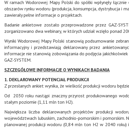
W ramach Wodorowej Mapy Polski do spółki wpłynęły łącznie 
obszarów rynku wodoru (produkcja, konsumpcja, dystrybucja i m
zawierały pełne informacje o projektach.
Badanie ankietowe zostało przeprowadzone przez GAZ-SYSTE
zorganizowano dwa webinary, w których udział wzięło ponad 200 
Wyniki Wodorowej Mapy Polski stanowią podsumowanie zebranyc
informacyjny i przedstawiają deklarowany przez ankietowanyc
informacje nie stanowią zobowiązania do podjęcia jakichkolwiek 
GAZ-SYSTEM.
SZCZEGÓŁOWE INFORMACJE O WYNIKACH BADANIA
1. DEKLAROWANY POTENCJAŁ PRODUKCJI
Z przesłanych ankiet wynika, że wielkość produkcji wodoru będz
Od 2030 roku nastąpi znaczny przyrost produkowanego wodoru
stałym poziomie (1,11 mln ton H2).
Największa liczba deklarowanych projektów produkcji wodoru
województwach lubuskim, zachodnio-pomorskim i pomorskim. Na
planowanej produkcji wodoru (0,84 mln ton H2 w 2040 roku) 