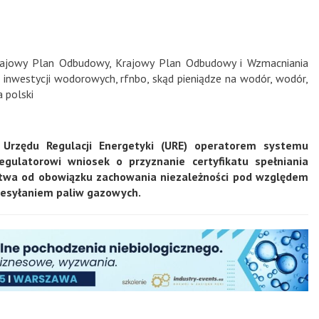
rajowy Plan Odbudowy
,
Krajowy Plan Odbudowy i Wzmacniania
a inwestycji wodorowych
,
rfnbo
,
skąd pieniądze na wodór
,
wodór
,
 polski
Urzędu Regulacji Energetyki (URE) operatorem systemu
gulatorowi wniosek o przyznanie certyfikatu spełniania
pstwa od obowiązku zachowania niezależności pod względem
zesyłaniem paliw gazowych.