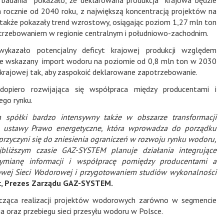
 rocznie od 2040 roku, z największą koncentracją projektów na
także pokazały trend wzrostowy, osiągając poziom 1,27 mln ton
otrzebowaniem w regionie centralnym i południowo-zachodnim.
ykazało potencjalny deficyt krajowej produkcji względem
ie wskazany import wodoru na poziomie od 0,8 mln ton w 2030
 krajowej tak, aby zaspokoić deklarowane zapotrzebowanie.
dopiero rozwijająca się współpraca między producentami i
ego rynku.
spółki bardzo intensywny także w obszarze transformacji
ja ustawy Prawo energetyczne, która wprowadza do porządku
rzyczyni się do zniesienia ograniczeń w rozwoju rynku wodoru,
bliższym czasie GAZ-SYSTEM planuje działania integrujące
ymianę informacji i współpracę pomiędzy producentami a
wej Sieci Wodorowej i przygotowaniem studiów wykonalności
c, Prezes Zarządu GAZ-SYSTEM.
ycząca realizacji projektów wodorowych zarówno w segmencie
ia oraz przebiegu sieci przesyłu wodoru w Polsce.