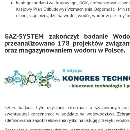
bank gospodarstwa krajowego
,
BGK
,
dofinansowanie wo
Krajowy Plan Odbudowy i Wzmacniania Odporności
,
Minis
rfnbo
,
skąd pieniądze na wodór
,
wodór
,
wodór w przemyśl
GAZ-SYSTEM zakończył badanie Wodor
przeanalizowano 178 projektów związany
oraz magazynowaniem wodoru w Polsce.
Celem badania było uzyskanie informacji o szacowanym pot
ewentualnej koncentracji w podziale na województwa. Zebra
zdefiniowania zapotrzebowania rynku na usługę przesyłu wodoru
Zestawienie sumaryczne danych, otrzymanych od uczestników