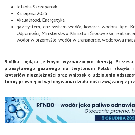
Jolanta Szczepaniak
8 sierpnia 2025
Aktualności
,
Energetyka
gaz-system
,
gaz-system wodór
,
kongres wodoru
,
kpo
,
K
Odporności
,
Ministerstwo Klimatu i Środowiska
,
realizacj
wodór w przemyśle
,
wodór w transporcie
,
wodorowa mapa
Spółka, będąca jedynym wyznaczonym decyzją Prezesa 
przesyłowego gazowego na terytorium Polski, złożyła re
kryteriów niezależności oraz wniosek o udzielenie odstę
formy prawnej od wykonywania działalności związanej z pr