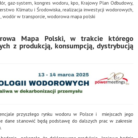
dór
,
gaz-system
,
kongres wodoru
,
kpo
,
Krajowy Plan Odbudowy
,
terstwo Klimatu i Środowiska
,
realizacja inwestycji wodorowych
,
e
,
wodór w transporcie
,
wodorowa mapa polski
owa Mapa Polski, w trakcie którego
ch z produkcją, konsumpcją, dystrybucją
encjale przyszłego rynku wodoru w Polsce i miejscach jego
ne dane stanowić będą podstawę do dalszych prac w zakresie
.
 badania pokazało, że deklarowana produkcja krajowa będzie