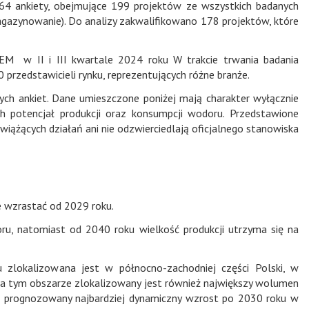
64 ankiety, obejmujące 199 projektów ze wszystkich badanych
agazynowanie). Do analizy zakwalifikowano 178 projektów, które
M w II i III kwartale 2024 roku W trakcie trwania badania
przedstawicieli rynku, reprezentujących różne branże.
h ankiet. Dane umieszczone poniżej mają charakter wyłącznie
h potencjał produkcji oraz konsumpcji wodoru. Przedstawione
wiążących działań ani nie odzwierciedlają oficjalnego stanowiska
ie wzrastać od 2029 roku.
, natomiast od 2040 roku wielkość produkcji utrzyma się na
 zlokalizowana jest w północno-zachodniej części Polski, w
 tym obszarze zlokalizowany jest również największy wolumen
i prognozowany najbardziej dynamiczny wzrost po 2030 roku w