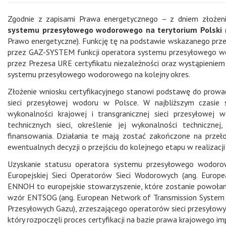
Zgodnie z zapisami Prawa energetycznego – z dniem złoże
systemu przesyłowego wodorowego na terytorium Polski
Prawo energetyczne). Funkcję tę na podstawie wskazanego przepi
przez GAZ-SYSTEM funkcji operatora systemu przesyłowego wo
przez Prezesa URE certyfikatu niezależności oraz wystąpieni
systemu przesyłowego wodorowego na kolejny okres.
Złożenie wniosku certyfikacyjnego stanowi podstawę do prowa
sieci przesyłowej wodoru w Polsce. W najbliższym czasie 
wykonalności krajowej i transgranicznej sieci przesyłowej 
technicznych sieci, określenie jej wykonalności technicz
finansowania. Działania te mają zostać zakończone na przeł
ewentualnych decyzji o przejściu do kolejnego etapu w realizac
Uzyskanie statusu operatora systemu przesyłowego wodorow
Europejskiej Sieci Operatorów Sieci Wodorowych (ang. Eur
ENNOH to europejskie stowarzyszenie, które zostanie powołane
wzór ENTSOG (ang. European Network of Transmission System O
Przesyłowych Gazu), zrzeszającego operatorów sieci przesyło
który rozpoczęli proces certyfikacji na bazie prawa krajowego