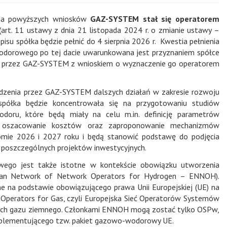
nia powyższych wniosków
GAZ-SYSTEM stał się operatorem
(art. 11 ustawy z dnia 21 listopada 2024 r. o zmianie ustawy –
su spółka będzie pełnić do 4 sierpnia 2026 r. Kwestia pełnienia
dorowego po tej dacie uwarunkowana jest przyznaniem spółce
em przez GAZ-SYSTEM z wnioskiem o wyznaczenie go operatorem
dzenia przez GAZ-SYSTEM dalszych działań w zakresie rozwoju
spółka będzie koncentrowała się na przygotowaniu studiów
wodoru, które będą miały na celu m.in. definicję parametrów
nej, oszacowanie kosztów oraz zaproponowanie mechanizmów
omie 2026 i 2027 roku i będą stanowić podstawę do podjęcia
ji poszczególnych projektów inwestycyjnych.
ego jest także istotne w kontekście obowiązku utworzenia
opean Network of Network Operators for Hydrogen – ENNOH).
 na podstawie obowiązującego prawa Unii Europejskiej (UE) na
perators for Gas, czyli Europejska Sieć Operatorów Systemów
wych gazu ziemnego. Członkami ENNOH mogą zostać tylko OSPw,
 implementującego tzw. pakiet gazowo-wodorowy UE.