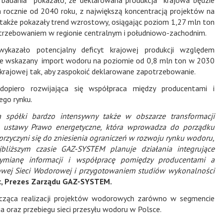
 rocznie od 2040 roku, z największą koncentracją projektów na
także pokazały trend wzrostowy, osiągając poziom 1,27 mln ton
otrzebowaniem w regionie centralnym i południowo-zachodnim.
ykazało potencjalny deficyt krajowej produkcji względem
ie wskazany import wodoru na poziomie od 0,8 mln ton w 2030
 krajowej tak, aby zaspokoić deklarowane zapotrzebowanie.
dopiero rozwijająca się współpraca między producentami i
ego rynku.
spółki bardzo intensywny także w obszarze transformacji
ja ustawy Prawo energetyczne, która wprowadza do porządku
rzyczyni się do zniesienia ograniczeń w rozwoju rynku wodoru,
bliższym czasie GAZ-SYSTEM planuje działania integrujące
ymianę informacji i współpracę pomiędzy producentami a
wej Sieci Wodorowej i przygotowaniem studiów wykonalności
c, Prezes Zarządu GAZ-SYSTEM.
ycząca realizacji projektów wodorowych zarówno w segmencie
ia oraz przebiegu sieci przesyłu wodoru w Polsce.