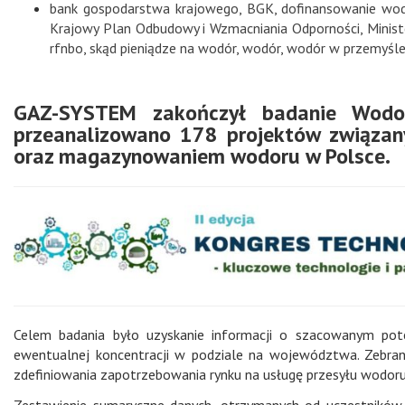
bank gospodarstwa krajowego
,
BGK
,
dofinansowanie wo
Krajowy Plan Odbudowy i Wzmacniania Odporności
,
Minis
rfnbo
,
skąd pieniądze na wodór
,
wodór
,
wodór w przemyśl
GAZ-SYSTEM zakończył badanie Wodor
przeanalizowano 178 projektów związany
oraz magazynowaniem wodoru w Polsce.
Celem badania było uzyskanie informacji o szacowanym pot
ewentualnej koncentracji w podziale na województwa. Zebra
zdefiniowania zapotrzebowania rynku na usługę przesyłu wodoru
Zestawienie sumaryczne danych, otrzymanych od uczestników