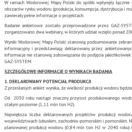
W ramach Wodorowej Mapy Polski do spółki wpłynęły łącznie 
obszarów rynku wodoru (produkcja, konsumpcja, dystrybucja i m
zawierały pełne informacje o projektach.
Badanie ankietowe zostało przeprowadzone przez GAZ-SYSTE
zorganizowano dwa webinary, w których udział wzięło ponad 200 
Wyniki Wodorowej Mapy Polski stanowią podsumowanie zebranyc
informacyjny i przedstawiają deklarowany przez ankietowanyc
informacje nie stanowią zobowiązania do podjęcia jakichkolwiek 
GAZ-SYSTEM.
SZCZEGÓŁOWE INFORMACJE O WYNIKACH BADANIA
1. DEKLAROWANY POTENCJAŁ PRODUKCJI
Z przesłanych ankiet wynika, że wielkość produkcji wodoru będz
Od 2030 roku nastąpi znaczny przyrost produkowanego wodoru
stałym poziomie (1,11 mln ton H2).
Największa liczba deklarowanych projektów produkcji wodoru
województwach lubuskim, zachodnio-pomorskim i pomorskim. Na
planowanej produkcji wodoru (0,84 mln ton H2 w 2040 roku) 