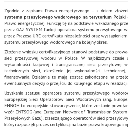
Zgodnie z zapisami Prawa energetycznego – z dniem złoże
systemu przesyłowego wodorowego na terytorium Polski
Prawo energetyczne). Funkcję tę na podstawie wskazanego przepi
przez GAZ-SYSTEM funkcji operatora systemu przesyłowego wo
przez Prezesa URE certyfikatu niezależności oraz wystąpieni
systemu przesyłowego wodorowego na kolejny okres.
Złożenie wniosku certyfikacyjnego stanowi podstawę do prowa
sieci przesyłowej wodoru w Polsce. W najbliższym czasie 
wykonalności krajowej i transgranicznej sieci przesyłowej 
technicznych sieci, określenie jej wykonalności technicz
finansowania. Działania te mają zostać zakończone na przeł
ewentualnych decyzji o przejściu do kolejnego etapu w realizac
Uzyskanie statusu operatora systemu przesyłowego wodorow
Europejskiej Sieci Operatorów Sieci Wodorowych (ang. Eur
ENNOH to europejskie stowarzyszenie, które zostanie powołane
wzór ENTSOG (ang. European Network of Transmission System O
Przesyłowych Gazu), zrzeszającego operatorów sieci przesyło
który rozpoczęli proces certyfikacji na bazie prawa krajowego