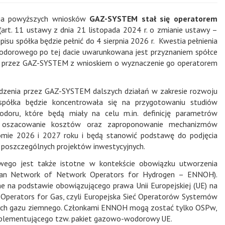
nia powyższych wniosków
GAZ-SYSTEM stał się operatorem
(art. 11 ustawy z dnia 21 listopada 2024 r. o zmianie ustawy –
su spółka będzie pełnić do 4 sierpnia 2026 r. Kwestia pełnienia
dorowego po tej dacie uwarunkowana jest przyznaniem spółce
em przez GAZ-SYSTEM z wnioskiem o wyznaczenie go operatorem
dzenia przez GAZ-SYSTEM dalszych działań w zakresie rozwoju
spółka będzie koncentrowała się na przygotowaniu studiów
wodoru, które będą miały na celu m.in. definicję parametrów
nej, oszacowanie kosztów oraz zaproponowanie mechanizmów
omie 2026 i 2027 roku i będą stanowić podstawę do podjęcia
ji poszczególnych projektów inwestycyjnych.
ego jest także istotne w kontekście obowiązku utworzenia
opean Network of Network Operators for Hydrogen – ENNOH).
 na podstawie obowiązującego prawa Unii Europejskiej (UE) na
perators for Gas, czyli Europejska Sieć Operatorów Systemów
wych gazu ziemnego. Członkami ENNOH mogą zostać tylko OSPw,
 implementującego tzw. pakiet gazowo-wodorowy UE.