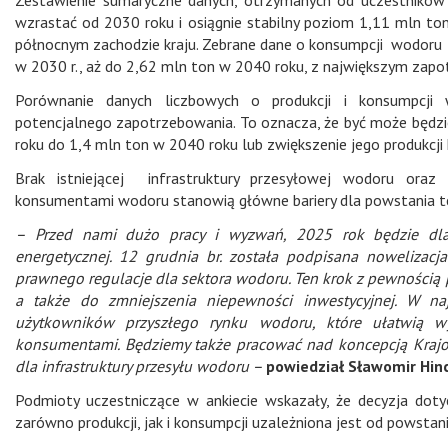
wzrastać od 2030 roku i osiągnie stabilny poziom 1,11 mln ton
północnym zachodzie kraju. Zebrane dane o konsumpcji wodoru 
w 2030 r., aż do 2,62 mln ton w 2040 roku, z największym zap
Porównanie danych liczbowych o produkcji i konsumpcji w
potencjalnego zapotrzebowania. To oznacza, że być może będz
roku do 1,4 mln ton w 2040 roku lub zwiększenie jego produkcji
Brak istniejącej infrastruktury przesyłowej wodoru oraz 
konsumentami wodoru stanowią główne bariery dla powstania t
– Przed nami dużo pracy i wyzwań, 2025 rok będzie dla 
energetycznej. 12 grudnia br. została podpisana nowelizac
prawnego regulacje dla sektora wodoru. Ten krok z pewnością p
a także do zmniejszenia niepewności inwestycyjnej. W naj
użytkowników przyszłego rynku wodoru, które ułatwią w
konsumentami. Będziemy także pracować nad koncepcją Krajo
dla infrastruktury przesyłu wodoru –
powiedział Sławomir Hin
Podmioty uczestniczące w ankiecie wskazały, że decyzja dot
zarówno produkcji, jak i konsumpcji uzależniona jest od powstan