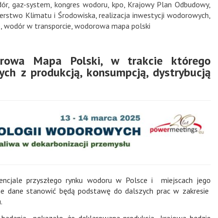
dór
,
gaz-system
,
kongres wodoru
,
kpo
,
Krajowy Plan Odbudowy
,
terstwo Klimatu i Środowiska
,
realizacja inwestycji wodorowych
,
e
,
wodór w transporcie
,
wodorowa mapa polski
owa Mapa Polski, w trakcie którego
ch z produkcją, konsumpcją, dystrybucją
encjale przyszłego rynku wodoru w Polsce i miejscach jego
ne dane stanowić będą podstawę do dalszych prac w zakresie
.
 badania pokazało, że deklarowana produkcja krajowa będzie