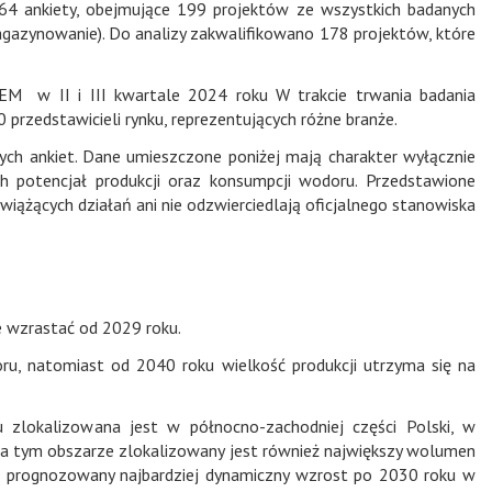
64 ankiety, obejmujące 199 projektów ze wszystkich badanych
agazynowanie). Do analizy zakwalifikowano 178 projektów, które
M w II i III kwartale 2024 roku W trakcie trwania badania
przedstawicieli rynku, reprezentujących różne branże.
h ankiet. Dane umieszczone poniżej mają charakter wyłącznie
h potencjał produkcji oraz konsumpcji wodoru. Przedstawione
wiążących działań ani nie odzwierciedlają oficjalnego stanowiska
ie wzrastać od 2029 roku.
, natomiast od 2040 roku wielkość produkcji utrzyma się na
 zlokalizowana jest w północno-zachodniej części Polski, w
 tym obszarze zlokalizowany jest również największy wolumen
i prognozowany najbardziej dynamiczny wzrost po 2030 roku w