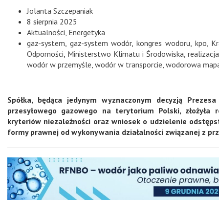
Jolanta Szczepaniak
8 sierpnia 2025
Aktualności
,
Energetyka
gaz-system
,
gaz-system wodór
,
kongres wodoru
,
kpo
,
K
Odporności
,
Ministerstwo Klimatu i Środowiska
,
realizacj
wodór w przemyśle
,
wodór w transporcie
,
wodorowa mapa
Spółka, będąca jedynym wyznaczonym decyzją Prezesa 
przesyłowego gazowego na terytorium Polski, złożyła re
kryteriów niezależności oraz wniosek o udzielenie odstę
formy prawnej od wykonywania działalności związanej z pr