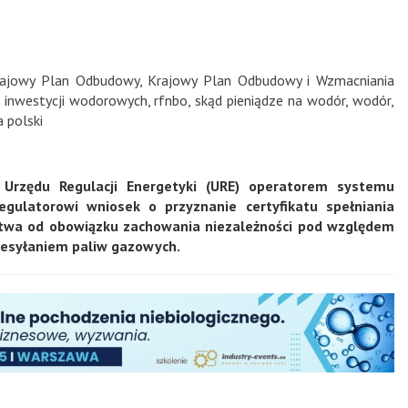
rajowy Plan Odbudowy
,
Krajowy Plan Odbudowy i Wzmacniania
a inwestycji wodorowych
,
rfnbo
,
skąd pieniądze na wodór
,
wodór
,
 polski
Urzędu Regulacji Energetyki (URE) operatorem systemu
gulatorowi wniosek o przyznanie certyfikatu spełniania
pstwa od obowiązku zachowania niezależności pod względem
zesyłaniem paliw gazowych.