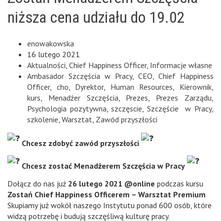
niższa cena udziału do 19.02
enowakowska
16 lutego 2021
Aktualności
,
Chief Happiness Officer
,
Informacje własne
Ambasador Szczęścia w Pracy
,
CEO
,
Chief Happiness
Officer
,
cho
,
Dyrektor
,
Human Resources
,
Kierownik
,
kurs
,
Menadżer Szczęścia
,
Prezes
,
Prezes Zarządu
,
Psychologia pozytywna
,
szczęscie
,
Szczęście w Pracy
,
szkolenie
,
Warsztat
,
Zawód przyszłości
Chcesz zdobyć zawód przyszłości
Chcesz zostać Menadżerem Szczęścia w Pracy
Dołącz do nas już
26 lutego 2021 @online
podczas kursu
Zostań Chief Happiness Officerem – Warsztat Premium
Skupiamy już wokół naszego Instytutu ponad 600 osób, które
widzą potrzebę i budują szczęśliwą kulturę pracy.