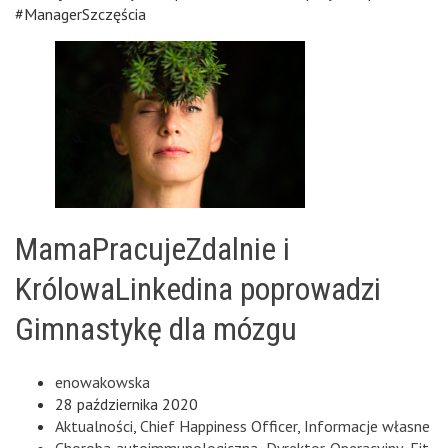
#ManagerSzczęścia
MamaPracujeZdalnie i
KrólowaLinkedina poprowadzi
Gimnastykę dla mózgu
enowakowska
28 października 2020
Aktualności
,
Chief Happiness Officer
,
Informacje własne
Choroba autoimmunologiczna
,
Dyrektor Operacyjny
,
Fit
,