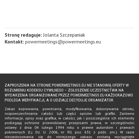
Stronę redaguje:
Jolanta Szczepaniak
Kontakt:
powermeetings@powermeetings.eu
ZAPROSZENIA NA STRONIE POWERMEETINGS.EU NIE STANOWIĄ OFERTY W
ROZUMIENIU KODEKSU CYWILNEGO – ZGŁOSZENIE UCZESTNICTWA NA
WYDARZENIA ORGANIZOWANE PRZEZ POWERMEETINGS.EU KAŻDORAZOWO
PODLEGA WERYFIKACJI, A O UDZIALE DECYDUJE ORGANIZATOR.
Zakaz kopiowania, powielania, modyfikowania, dokonywania obrotu,
rozpowszechniania całości lub części opisów lub grafiki. Zarówno
informacje, opisy oraz grafika, w całości, jak i poszczególne ich elementy
podlegają ochronie przewidzianej przepisami prawa, w szczególności
ustawy z dnia 04 lutego 1994 roku o prawie autorskim i prawach
pokrewnych (t.j. Dz. U. 2006, nr 90, poz. 631 z późn. zm.). W razie
niezastosowania się do niniejszego zakazu zostaną wyciągnięte