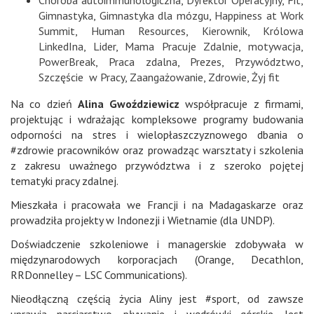
Gimnastyka
,
Gimnastyka dla mózgu
,
Happiness at Work
Summit
,
Human Resources
,
Kierownik
,
Królowa
LinkedIna
,
Lider
,
Mama Pracuje Zdalnie
,
motywacja
,
PowerBreak
,
Praca zdalna
,
Prezes
,
Przywództwo
,
Szczęście w Pracy
,
Zaangażowanie
,
Zdrowie
,
Żyj fit
Na co dzień
Alina Gwoździewicz
współpracuje z firmami,
projektując i wdrażając kompleksowe programy budowania
odporności na stres i wielopłaszczyznowego dbania o
#zdrowie pracowników oraz prowadząc warsztaty i szkolenia
z zakresu uważnego przywództwa i z szeroko pojętej
tematyki pracy zdalnej.
Mieszkała i pracowała we Francji i na Madagaskarze oraz
prowadziła projekty w Indonezji i Wietnamie (dla UNDP).
Doświadczenie szkoleniowe i managerskie zdobywała w
międzynarodowych korporacjach (Orange, Decathlon,
RRDonnelley – LSC Communications).
Nieodłączną częścią życia Aliny jest #sport, od zawsze
uprawia narciarstwo, pływanie i wędrówki górskie. Jest