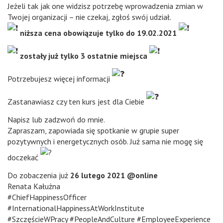
Jeżeli tak jak one widzisz potrzebę wprowadzenia zmian w
Twojej organizacji – nie czekaj, zgłoś swój udział.
niższa cena obowiązuje tylko do 19.02.2021
zostały już tylko 3 ostatnie miejsca
Potrzebujesz więcej informacji
Zastanawiasz czy ten kurs jest dla Ciebie
Napisz lub zadzwoń do mnie.
Zapraszam, zapowiada się spotkanie w grupie super
pozytywnych i energetycznych osób. Już sama nie mogę się
doczekać
Do zobaczenia już
26 lutego 2021 @online
Renata Kałużna
#ChiefHappinessOfficer
#InternationalHappinessAtWorkInstitute
#SzczęścieWPracy #PeopleAndCulture #EmployeeExperience