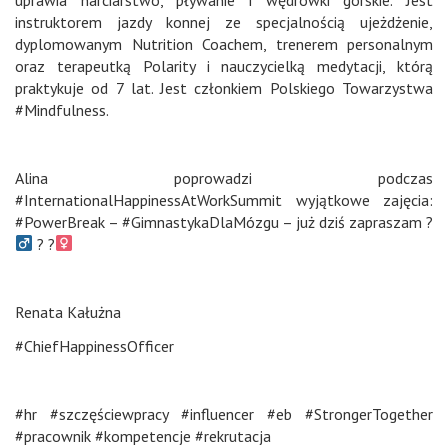
instruktorem jazdy konnej ze specjalnością ujeżdżenie,
dyplomowanym Nutrition Coachem, trenerem personalnym
oraz terapeutką Polarity i nauczycielką medytacji, którą
praktykuje od 7 lat. Jest członkiem Polskiego Towarzystwa
#Mindfulness.
Alina poprowadzi podczas
#InternationalHappinessAtWorkSummit wyjątkowe zajęcia:
#PowerBreak – #GimnastykaDlaMózgu – już dziś zapraszam ?‍
? ?‍
Renata Kałużna
#ChiefHappinessOfficer
#hr #szczęściewpracy #influencer #eb #StrongerTogether
#pracownik #kompetencje #rekrutacja