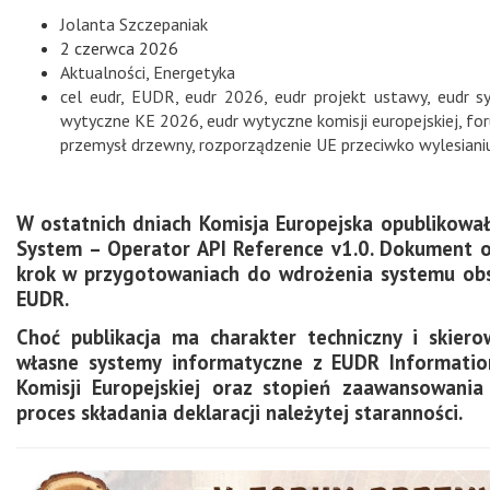
Jolanta Szczepaniak
2 czerwca 2026
Aktualności
,
Energetyka
cel eudr
,
EUDR
,
eudr 2026
,
eudr projekt ustawy
,
eudr s
wytyczne KE 2026
,
eudr wytyczne komisji europejskiej
,
fo
przemysł drzewny
,
rozporządzenie UE przeciwko wylesiani
W ostatnich dniach Komisja Europejska opublikowa
System – Operator API Reference v1.0. Dokument ob
krok w przygotowaniach do wdrożenia systemu obs
EUDR.
Choć publikacja ma charakter techniczny i skiero
własne systemy informatyczne z EUDR Information
Komisji Europejskiej oraz stopień zaawansowania 
proces składania deklaracji należytej staranności.