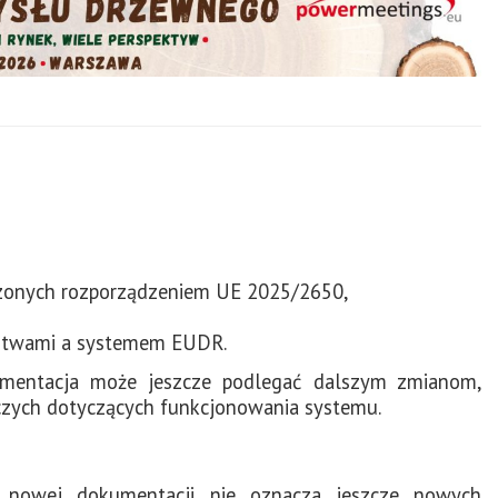
dzonych rozporządzeniem UE 2025/2650,
rstwami a systemem EUDR.
umentacja może jeszcze podlegać dalszym zmianom,
czych dotyczących funkcjonowania systemu.
a nowej dokumentacji nie oznacza jeszcze nowych