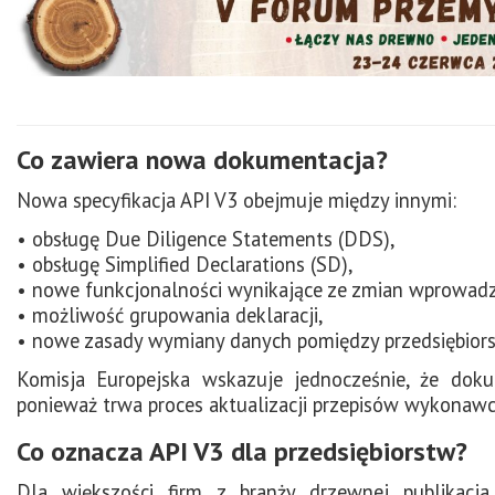
Co zawiera nowa dokumentacja?
Nowa specyfikacja API V3 obejmuje między innymi:
• obsługę Due Diligence Statements (DDS),
• obsługę Simplified Declarations (SD),
• nowe funkcjonalności wynikające ze zmian wprowa
• możliwość grupowania deklaracji,
• nowe zasady wymiany danych pomiędzy przedsiębio
Komisja Europejska wskazuje jednocześnie, że dok
ponieważ trwa proces aktualizacji przepisów wykonaw
Co oznacza API V3 dla przedsiębiorstw?
Dla większości firm z branży drzewnej publikacj