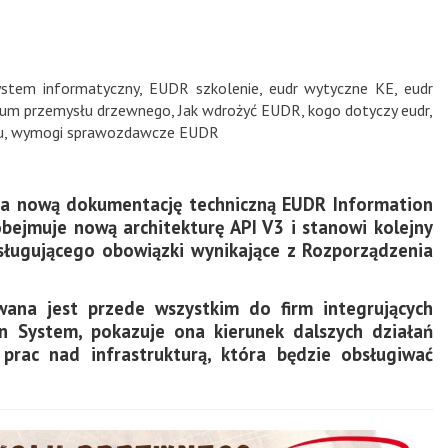
ystem informatyczny
,
EUDR szkolenie
,
eudr wytyczne KE
,
eudr
rum przemysłu drzewnego
,
Jak wdrożyć EUDR
,
kogo dotyczy eudr
,
u
,
wymogi sprawozdawcze EUDR
ła nową dokumentację techniczną EUDR Information
ejmuje nową architekturę API V3 i stanowi kolejny
ługującego obowiązki wynikające z Rozporządzenia
wana jest przede wszystkim do firm integrujących
 System, pokazuje ona kierunek dalszych działań
prac nad infrastrukturą, która będzie obsługiwać