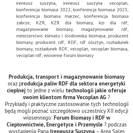
ireneusz suszyna
,
ireneusz suszyna vecoplan
,
konferencja biomasa 2022
,
konferencja biomasa 2023
,
konferencja biomasa marzec
,
konferencja biomasa
zabrze
,
KZR
,
KZR dla biomasy
,
kzr dla rdf
,
magazynowanie biomasy
,
magazynowanie rdf
,
ministerstwo klimatu i środowiska biomasa
,
producent
biomasy
,
producent rdf
,
RDF
,
rdf olsztyn
,
rozładunek
biomasy
,
rozładunek RDF
,
vecoplan
,
vecoplan biomasa
,
vecoplan rdf
,
wiosenne forum biomasy
Produkcja, transport i magazynowanie biomasy
oraz p
rodukcja paliw RDF dla sektora energetyki
cieplnej
to jedne z wielu
technologii jakie oferuje
swoim klientom firma Vecoplan AG
?
Przykłady i praktyczne zastosowanie tych technologii
będą mogli poznać szczegółowo uczestnicy XII edycji
wiosennego:
Forum Biomasy i RDF
w
Ciepłownictwie, Energetyce i Przemyśle
? podczas
wystąpienia Pana
Ireneusza Suszyna
– Area Sales