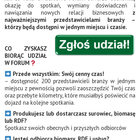
okazję do spotkań, wymiany doświadczeń i
nawiązania nowych relacji biznesowych
z
najważniejszymi przedstawicielami branży –
którzy będą dostępni w jednym miejscu i czasie.
CO ZYSKASZ
BIORĄC UDZIAŁ
W FORUM
Przede wszystkim: Swój cenny czas!
– dostępność 200 przedstawicieli branży w jednym
miejscu z pewnością pozwoli zaoszczędzić Twój czas
oraz przebyte kilometry, które musiałbyś poświecić na
dojazd na kolejne spotkania.
Produkujesz lub dostarczasz surowiec, biomasę
lub RDF?
Spotkasz swoich obecnych i przyszłych odbiorców
Jesteś odbiorcą biomasy, RDF i usług?