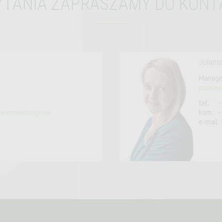
YTANIA
ZAPRASZAMY DO KONT
Jolant
Manage
powerm
tel.:
+
wermeetings.eu
kom.:
+
e-mail: