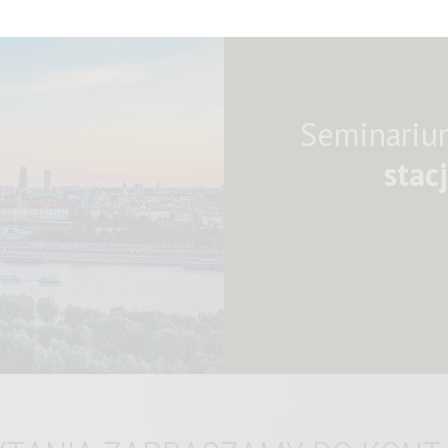
Seminariu
stac