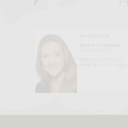
P
Renata Kałużna
Dyrektor Zarządzający
powermeetings.eu
kom.:
+48 603 386 917
e-mail:
Renata.Kaluzna@po