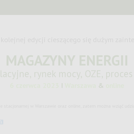
kolejnej edycji cieszącego się dużym zai
M
A
GAZYNY ENERGII
lacyjne, rynek mocy, OZE, proces
6 czerwca 2023
I
Warszawa
&
online
mie stacjonarnej w Warszawie oraz online, zatem można wziąć udzi