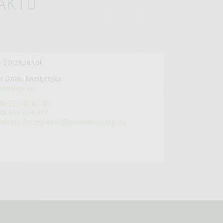
AKTU
a Szczepaniak
r Działu Energetyka
eetings.eu
48 22 740 67 80
48 505 659 477
Jolanta.Szczepaniak@powermeetings.eu