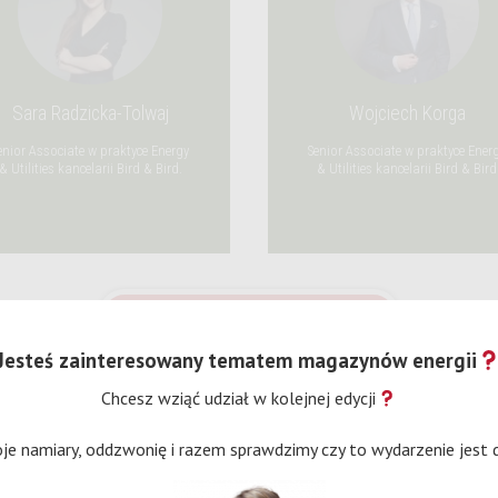
Sara Radzicka-Tolwaj
Wojciech Korga
enior Associate w praktyce Energy
Senior Associate w praktyce Ener
& Utilities kancelarii Bird & Bird.
& Utilities kancelarii Bird & Bird
ZAREJESTRUJ SIĘ
Jesteś zainteresowany tematem magazynów energii
Chcesz wziąć udział w kolejnej edycji
e namiary, oddzwonię i razem sprawdzimy czy to wydarzenie jest d