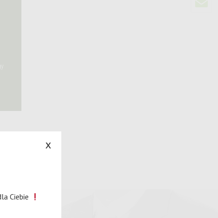
gy
x
la Ciebie