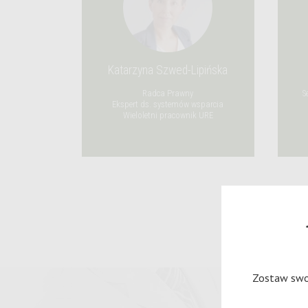
Katarzyna Szwed-Lipińska
Radca Prawny
S
Ekspert ds. systemów wsparcia
Wieloletni pracownik URE
Zostaw swoj