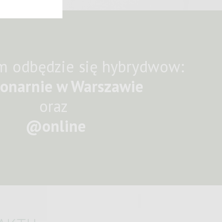
m odbędzie się hybrydwow:
jonarnie
w Warszawie
oraz
@online