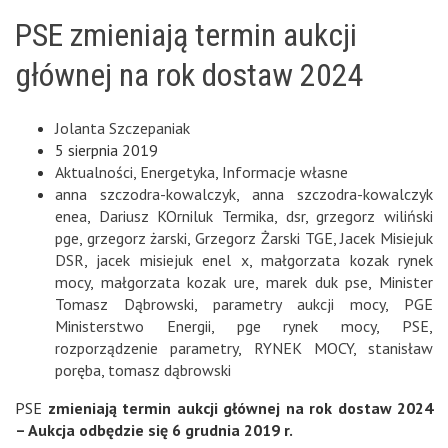
PSE zmieniają termin aukcji
głównej na rok dostaw 2024
Jolanta Szczepaniak
5 sierpnia 2019
Aktualności
,
Energetyka
,
Informacje własne
anna szczodra-kowalczyk
,
anna szczodra-kowalczyk
enea
,
Dariusz KOrniluk Termika
,
dsr
,
grzegorz wiliński
pge
,
grzegorz żarski
,
Grzegorz Żarski TGE
,
Jacek Misiejuk
DSR
,
jacek misiejuk enel x
,
małgorzata kozak rynek
mocy
,
małgorzata kozak ure
,
marek duk pse
,
Minister
Tomasz Dąbrowski
,
parametry aukcji mocy
,
PGE
Ministerstwo Energii
,
pge rynek mocy
,
PSE
,
rozporządzenie parametry
,
RYNEK MOCY
,
stanisław
poręba
,
tomasz dąbrowski
PSE
zmieniają termin aukcji głównej na rok dostaw 2024
– Aukcja odbędzie się 6 grudnia 2019 r.