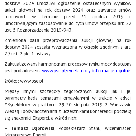
dostaw 2024 umożliwi ogłoszenie ostatecznych wyników
aukcji głównej na rok dostaw 2024 oraz zawarcie umów
mocowych w terminie przed 31 grudnia 2019 r.
umożliwiającym zastosowanie do tych umów przepisu art. 22
ust. 5 Rozporządzenia 2019/943.
Zmieniona data przeprowadzenia aukcji głównej na rok
dostaw 2024 została wyznaczona w okresie zgodnym z art.
29 ust. 2 pkt 1 ustawy.
Zaktualizowany harmonogram procesów rynku mocy dostępny
jest pod adresem:
www.pse.pl/rynek-mocy-informacje-ogolne
.
źródło: www.pse.pl
Między innymi szczegóły tegorocznych aukcji jak i jej
parametry będą tematami omawianymi w trakcie V edycji
#
RynekMocy
w praktyce, 29-30 sierpnia 2019 2 Warszawie
Wiedzą i doświadczeniami z uczestnikami konferencji podzielą
się znakomici Eksperci, a wśród nich:
–
Tomasz Dąbrowski
, Podsekretarz Stanu, Wiceminister,
Ministerstwo Energii