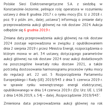
Polskie Sieci Elektroenergetyczne S.A. z siedzibą w
Konstancinie-Jeziornie, pełniące rolę operatora w rozumieniu
ustawy z dnia 8 grudnia 2017 r. o rynku mocy (Dz. U. z 2018 r.
poz. 9 z późn. zm., dalej „ustawa”) informują o zmianie daty
przeprowadzenia aukcji głównej na rok dostaw 2024. Aukcja
odbędzie się
6 grudnia 2019 r.
Zmiana daty przeprowadzenia aukcji głównej na rok dostaw
2024 zostaje wprowadzona w związku z opublikowaniem
dnia 2 sierpnia 2019 r. przez Ministra Energii, rozporządzenia o
którym mowa w art. 34 ustawy, dotyczącego parametrów
aukcji głównej na rok dostaw 2024 oraz aukcji dodatkowych
na poszczególne kwartały roku dostaw 2021, a także
potrzebą dostosowania harmonogramu procesów rynku mocy
do regulacji art. 22 ust. 5 Rozporządzenia Parlamentu
Europejskiego i Rady (UE) 2019/943 z dnia 5 czerwca 2019 r.
w sprawie rynku wewnętrznego energii elektrycznej,
opublikowanego w dniu 14 czerwca 2019 r. (Dz. Urz. UE. L 158
z dnia 14.06.2019, s. 54) – dalej „Rozporządzenie 2019/943”.
Zmieniona data przeprowadzenia aukcji głównej na rok