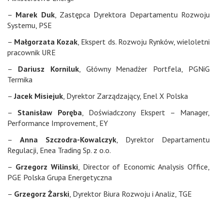
–
Marek Duk
, Zastępca Dyrektora Departamentu Rozwoju
Systemu,
PSE
–
Małgorzata Kozak
, Ekspert ds. Rozwoju Rynków, wieloletni
pracownik URE
–
Dariusz Korniluk
, Główny Menadżer Portfela,
PGNiG
Termika
–
Jacek Misiejuk
, Dyrektor Zarządzający,
Enel X Polska
–
Stanisław Poręba
, Doświadczony Ekspert – Manager,
Performance Improvement,
EY
–
Anna Szczodra-Kowalczyk
, Dyrektor Departamentu
Regulacji,
Enea Trading Sp. z o.o.
–
Grzegorz Wilinski
, Director of Economic Analysis Office,
PGE Polska Grupa Energetyczna
–
Grzegorz Żarski
, Dyrektor Biura Rozwoju i Analiz,
TGE