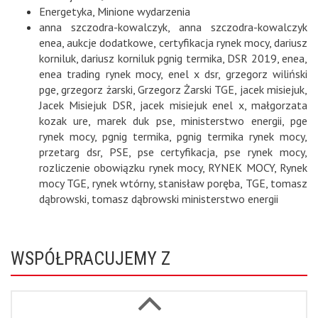
Energetyka
,
Minione wydarzenia
anna szczodra-kowalczyk
,
anna szczodra-kowalczyk
enea
,
aukcje dodatkowe
,
certyfikacja rynek mocy
,
dariusz
korniluk
,
dariusz korniluk pgnig termika
,
DSR 2019
,
enea
,
enea trading rynek mocy
,
enel x dsr
,
grzegorz wiliński
pge
,
grzegorz żarski
,
Grzegorz Żarski TGE
,
jacek misiejuk
,
Jacek Misiejuk DSR
,
jacek misiejuk enel x
,
małgorzata
kozak ure
,
marek duk pse
,
ministerstwo energii
,
pge
rynek mocy
,
pgnig termika
,
pgnig termika rynek mocy
,
przetarg dsr
,
PSE
,
pse certyfikacja
,
pse rynek mocy
,
rozliczenie obowiązku rynek mocy
,
RYNEK MOCY
,
Rynek
mocy TGE
,
rynek wtórny
,
stanisław poręba
,
TGE
,
tomasz
dąbrowski
,
tomasz dąbrowski ministerstwo energii
WSPÓŁPRACUJEMY Z