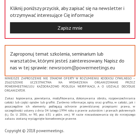
Kliknij poniższy przycisk, aby zapisać się na newsletter i
otrzymywać interesujące Cię informacje
Zapisz mnie
Zaproponuj temat szkolenia, seminarium lub
warsztatów, którymi jesteś zainteresowany. Napisz do
nas w tej sprawie:
newsroom@powermeetings.eu
NINIEJSZE ZAPROSZENIE NIE STANOWI OFERTY W ROZUMIENIU KODEKSU CYWILNEGO –
ZGŁOSZENIE UCZESTNICTWA NA WYDARZENIA ORGANIZOWANE PRZEZ
POWERMEETINGS.EU KAŻDORAZOWO PODLEGA WERYFIKACJI, A O UDZIALE DECYDUJE
ORGANIZATOR.
Zakaz kopiowania, powielania, modyfikowania, dokonywania obrotu, rozpowszechniania
całości lub części opisów lub grafiki. Zarówno informacje, opisy oraz grafika, w całości, jak i
poszczególne ich elementy podlegają ochronie przewidzianej przepisami prawa, w
szczególności ustawy z dnia 04 lutego 1994 roku o prawie autorskim i prawach pokrewnych
(t.j. Dz. U. 2006, nr 90, poz. 631 z późn. zm.). W razie niezastosowania się do niniejszego
zakazu zostaną wyciągnięte konsekwencje prawne.
Copyright © 2018 powermeetings.