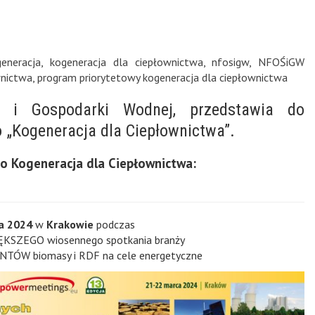
generacja
,
kogeneracja dla ciepłownictwa
,
nfosigw
,
NFOŚiGW
wnictwa
,
program priorytetowy kogeneracja dla ciepłownictwa
 i Gospodarki Wodnej, przedstawia do
o „Kogeneracja dla Ciepłownictwa”.
o Kogeneracja dla Ciepłownictwa:
ca 2024
w
Krakowie
podczas
ĘKSZEGO wiosennego spotkania branży
 biomasy i RDF na cele energetyczne