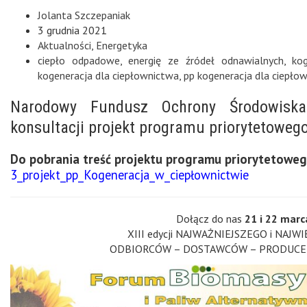
Jolanta Szczepaniak
3 grudnia 2021
Aktualności
,
Energetyka
ciepło odpadowe
,
energię ze źródeł odnawialnych
,
ko
kogeneracja dla ciepłownictwa
,
pp kogeneracja dla ciepło
Narodowy Fundusz Ochrony Środowiska
konsultacji projekt programu priorytetoweg
Do pobrania
treść projektu programu priorytetoweg
3_projekt_pp_Kogeneracja_w_ciepłownictwie
Dołącz do nas
21 i 22 mar
XIII edycji NAJWAŻNIEJSZEGO i NAJWI
ODBIORCÓW – DOSTAWCÓW – PRODUCENTÓW