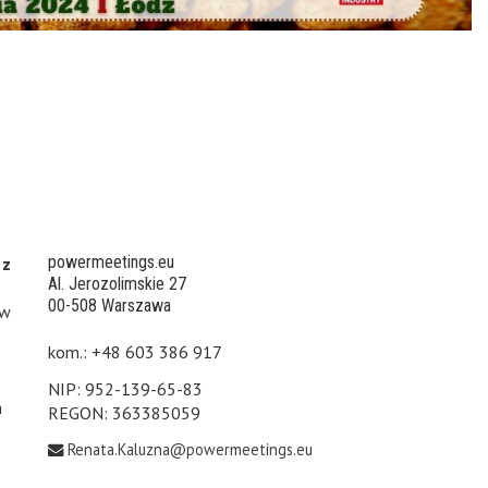
powermeetings.eu
 z
Al. Jerozolimskie 27
00-508 Warszawa
 w
kom.: +48 603 386 917
NIP: 952-139-65-83
h
REGON: 363385059
Renata.Kaluzna@powermeetings.eu