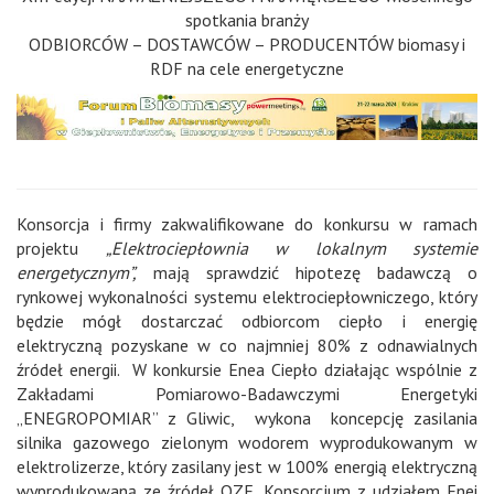
spotkania branży
ODBIORCÓW – DOSTAWCÓW – PRODUCENTÓW biomasy i
RDF na cele energetyczne
Konsorcja i firmy zakwalifikowane do konkursu w ramach
projektu
„Elektrociepłownia w lokalnym systemie
energetycznym”,
mają sprawdzić hipotezę badawczą o
rynkowej wykonalności systemu elektrociepłowniczego, który
będzie mógł dostarczać odbiorcom ciepło i energię
elektryczną pozyskane w co najmniej 80% z odnawialnych
źródeł energii. W konkursie Enea Ciepło działając wspólnie z
Zakładami Pomiarowo-Badawczymi Energetyki
„ENEGROPOMIAR” z Gliwic, wykona koncepcję zasilania
silnika gazowego zielonym wodorem wyprodukowanym w
elektrolizerze, który zasilany jest w 100% energią elektryczną
wyprodukowaną ze źródeł OZE. Konsorcjum z udziałem Enei