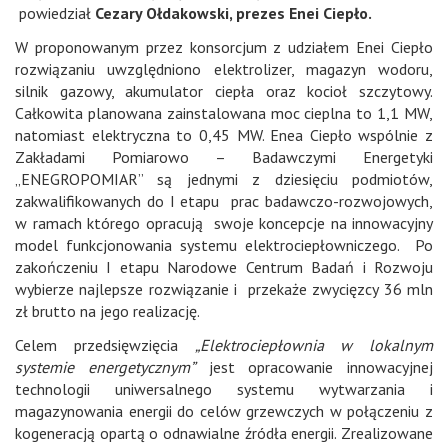
powiedział
Cezary Ołdakowski, prezes Enei Ciepło.
W proponowanym przez konsorcjum z udziałem Enei Ciepło
rozwiązaniu uwzględniono elektrolizer, magazyn wodoru,
silnik gazowy, akumulator ciepła oraz kocioł szczytowy.
Całkowita planowana zainstalowana moc cieplna to 1,1 MW,
natomiast elektryczna to 0,45 MW. Enea Ciepło wspólnie z
Zakładami Pomiarowo – Badawczymi Energetyki
„ENEGROPOMIAR” są jednymi z dziesięciu podmiotów,
zakwalifikowanych do I etapu prac badawczo-rozwojowych,
w ramach którego opracują swoje koncepcje na innowacyjny
model funkcjonowania systemu elektrociepłowniczego. Po
zakończeniu I etapu Narodowe Centrum Badań i Rozwoju
wybierze najlepsze rozwiązanie i przekaże zwycięzcy 36 mln
zł brutto na jego realizację.
Celem przedsięwzięcia
„Elektrociepłownia w lokalnym
systemie energetycznym”
jest opracowanie innowacyjnej
technologii uniwersalnego systemu wytwarzania i
magazynowania energii do celów grzewczych w połączeniu z
kogeneracją opartą o odnawialne źródła energii. Zrealizowane