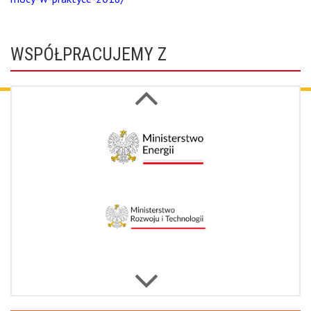
WSPÓŁPRACUJEMY Z
Next
Previous