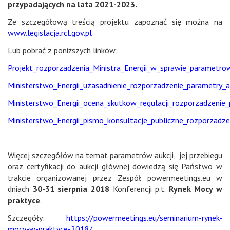
przypadających na lata 2021-2023.
Ze szczegółową treścią projektu zapoznać się można na
www.legislacja.rcl.gov.pl
Lub pobrać z poniższych linków:
Projekt_rozporzadzenia_Ministra_Energii_w_sprawie_parametr
Ministerstwo_Energii_uzasadnienie_rozporzadzenie_parametry_a
Ministerstwo_Energii_ocena_skutkow_regulacji_rozporzadzenie_
Ministerstwo_Energii_pismo_konsultacje_publiczne_rozporzadze
Więcej szczegółów na temat parametrów aukcji, jej przebiegu
oraz certyfikacji do aukcji głównej dowiedzą się Państwo w
trakcie organizowanej przez Zespół powermeetings.eu w
dniach
30-31 sierpnia 2018
Konferencji p.t.
Rynek Mocy w
praktyce
.
Szczegóły:
https://powermeetings.eu/seminarium-rynek-
mocy-w-praktyce-2018/