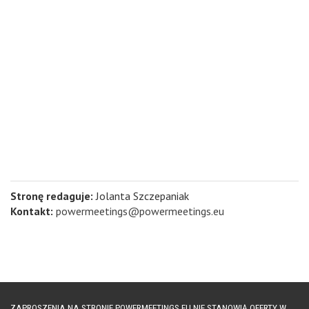
Stronę redaguje:
Jolanta Szczepaniak
Kontakt:
powermeetings@powermeetings.eu
ZAPROSZENIA NA STRONIE POWERMEETINGS.EU NIE STANOWIĄ OFERTY W