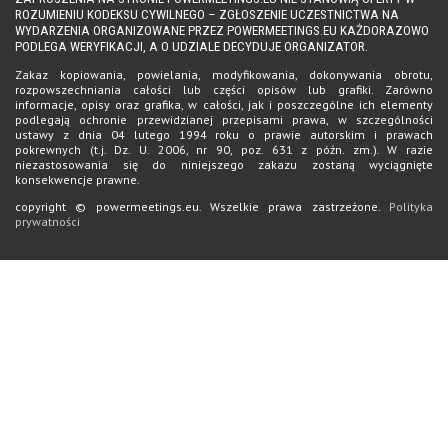
ROZUMIENIU KODEKSU CYWILNEGO – ZGŁOSZENIE UCZESTNICTWA NA
WYDARZENIA ORGANIZOWANE PRZEZ POWERMEETINGS.EU KAŻDORAZOWO
PODLEGA WERYFIKACJI, A O UDZIALE DECYDUJE ORGANIZATOR.
Zakaz kopiowania, powielania, modyfikowania, dokonywania obrotu,
rozpowszechniania całości lub części opisów lub grafiki. Zarówno
informacje, opisy oraz grafika, w całości, jak i poszczególne ich elementy
podlegają ochronie przewidzianej przepisami prawa, w szczególności
ustawy z dnia 04 lutego 1994 roku o prawie autorskim i prawach
pokrewnych (t.j. Dz. U. 2006, nr 90, poz. 631 z późn. zm.). W razie
niezastosowania się do niniejszego zakazu zostaną wyciągnięte
konsekwencje prawne.
copyright © powermeetings.eu. Wszelkie prawa zastrzeżone.
Polityka
prywatności