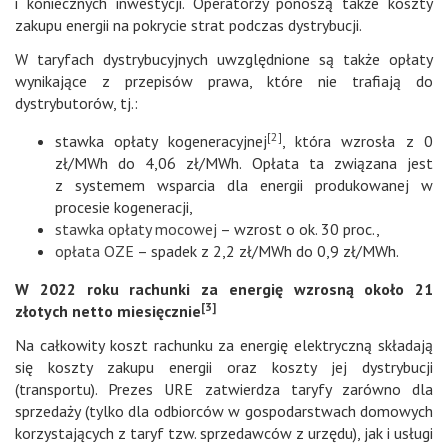
i koniecznych inwestycji. Operatorzy ponoszą także koszty
zakupu energii na pokrycie strat podczas dystrybucji.
W taryfach dystrybucyjnych uwzględnione są także opłaty
wynikające z przepisów prawa, które nie trafiają do
dystrybutorów, tj.:
[2]
stawka opłaty kogeneracyjnej
, która wzrosła z 0
zł/MWh do 4,06 zł/MWh. Opłata ta związana jest
z systemem wsparcia dla energii produkowanej w
procesie kogeneracji,
stawka opłaty mocowej
– wzrost o ok. 30 proc.,
opłata OZE
– spadek z 2,2 zł/MWh do 0,9 zł/MWh.
W 2022 roku rachunki za energię wzrosną
około 21
[3]
złotych netto miesięcznie
Na całkowity koszt rachunku za energię elektryczną składają
się koszty zakupu energii oraz koszty jej dystrybucji
(transportu). Prezes URE zatwierdza taryfy zarówno dla
sprzedaży (tylko dla odbiorców w gospodarstwach domowych
korzystających z taryf tzw. sprzedawców z urzędu), jak i usługi