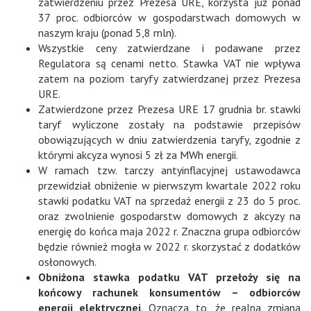
zatwierdzeniu przez Prezesa URE, korzysta już ponad
37 proc. odbiorców w gospodarstwach domowych w
naszym kraju (ponad 5,8 mln).
Wszystkie ceny zatwierdzane i podawane przez
Regulatora są cenami netto. Stawka VAT nie wpływa
zatem na poziom taryfy zatwierdzanej przez Prezesa
URE.
Zatwierdzone przez Prezesa URE 17 grudnia br. stawki
taryf wyliczone zostały na podstawie przepisów
obowiązujących w dniu zatwierdzenia taryfy, zgodnie z
którymi akcyza wynosi 5 zł za MWh energii.
W ramach tzw. tarczy antyinflacyjnej ustawodawca
przewidział obniżenie w pierwszym kwartale 2022 roku
stawki podatku VAT na sprzedaż energii z 23 do 5 proc.
oraz zwolnienie gospodarstw domowych z akcyzy na
energię do końca maja 2022 r. Znaczna grupa odbiorców
będzie również mogła w 2022 r. skorzystać z dodatków
osłonowych.
Obniżona stawka podatku VAT przełoży się na
końcowy rachunek konsumentów – odbiorców
energii elektrycznej
. Oznacza to, że realna zmiana