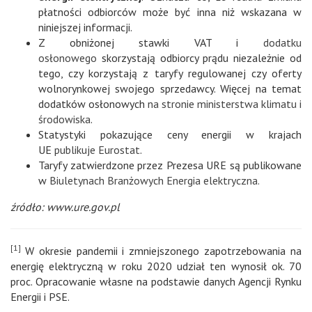
płatności odbiorców może być inna niż wskazana w
niniejszej informacji.
Z obniżonej stawki VAT i
dodatku
osłonowego
skorzystają odbiorcy prądu niezależnie od
tego, czy korzystają z taryfy regulowanej czy oferty
wolnorynkowej swojego sprzedawcy. Więcej na temat
dodatków osłonowych
na stronie ministerstwa klimatu i
środowiska
.
Statystyki pokazujące ceny energii w krajach
UE
publikuje Eurostat
.
Taryfy zatwierdzone przez Prezesa URE są publikowane
w
Biuletynach Branżowych Energia elektryczna.
źródło: www.ure.gov.pl
[1]
W okresie pandemii i zmniejszonego zapotrzebowania na
energię elektryczną w roku 2020 udział ten wynosił ok. 70
proc. Opracowanie własne na podstawie danych Agencji Rynku
Energii i PSE.