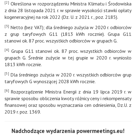
[2]
Określona w rozporządzeniu Ministra Klimatu i Środowiska
z dnia 28 listopada 2021 r. w sprawie wysokości stawki opłaty
kogeneracyjnej na rok 2022 (Dz. U. z 2021 r., poz. 2185).
[3]
Netto (bez VAT); dla średniego zużycia w 2020 r. odbiorców
z grup taryfowych G11 (1813 kWh rocznie). Grupa G11
stanowi ok. 87 proc. wszystkich odbiorców w grupach G.
[4]
Grupa G11 stanowi ok. 87 proc. wszystkich odbiorców w
grupach G. Średnie zużycie w tej grupie w 2020 r. wyniosło
1813 kWh rocznie.
[5]
Dla średniego zużycia w 2020 r. wszystkich odbiorców grup
taryfowych G wynoszącej 2028 kWh rocznie.
[6]
Rozporządzenie Ministra Energii z dnia 19 lipca 2019 r. w
sprawie sposobu obliczenia kwoty różnicy ceny i rekompensaty
finansowej oraz sposobu wyznaczania cen odniesienia, Dz.U. z
2019 r. poz. 1369.
Nadchodzące wydarzenia powermeetings.eu!