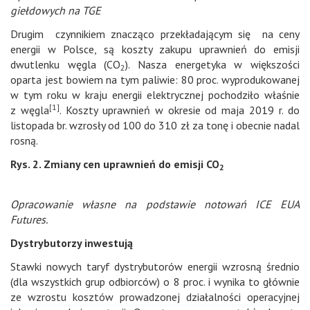
giełdowych na TGE
Drugim czynnikiem znacząco przekładającym się na ceny
energii w Polsce, są koszty zakupu uprawnień do emisji
dwutlenku węgla (CO
). Nasza energetyka w większości
2
oparta jest bowiem na tym paliwie: 80 proc. wyprodukowanej
w tym roku w kraju energii elektrycznej pochodziło właśnie
[1]
z węgla
. Koszty uprawnień w okresie od maja 2019 r. do
listopada br. wzrosły od 100 do 310 zł za tonę i obecnie nadal
rosną.
Rys. 2. Zmiany cen uprawnień do emisji CO
2
Opracowanie własne na podstawie notowań ICE EUA
Futures.
Dystrybutorzy inwestują
Stawki nowych taryf dystrybutorów energii wzrosną średnio
(dla wszystkich grup odbiorców) o 8 proc. i wynika to głównie
ze wzrostu kosztów prowadzonej działalności operacyjnej