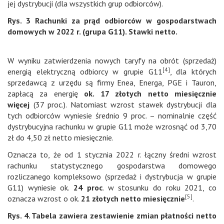
jej dystrybucji (dla wszystkich grup odbiorców).
Rys. 3 Rachunki za prąd odbiorców w gospodarstwach
domowych w 2022 r. (grupa G11). Stawki netto.
W wyniku zatwierdzenia nowych taryfy na obrót (sprzedaż)
[4]
energią elektryczną odbiorcy w grupie G11
, dla których
sprzedawcą z urzędu są firmy Enea, Energa, PGE i Tauron,
zapłacą za energię
ok. 17 złotych netto miesięcznie
więcej
(37 proc.). Natomiast wzrost stawek dystrybucji dla
tych odbiorców wyniesie średnio 9 proc. – nominalnie część
dystrybucyjna rachunku w grupie G11 może wzrosnąć od 3,70
zł do 4,50 zł netto miesięcznie.
Oznacza to, że od 1 stycznia 2022 r. łączny średni wzrost
rachunku statystycznego gospodarstwa domowego
rozliczanego kompleksowo (sprzedaż i dystrybucja w grupie
G11) wyniesie ok.
24 proc
. w stosunku do roku 2021, co
[5]
oznacza wzrost o ok.
21 złotych netto miesięcznie
.
Rys. 4. Tabela zawiera zestawienie zmian płatności netto