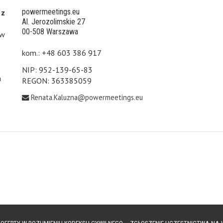
powermeetings.eu
 z
Al. Jerozolimskie 27
00-508 Warszawa
 w
kom.: +48 603 386 917
NIP: 952-139-65-83
h
REGON: 363385059
Renata.Kaluzna@powermeetings.eu