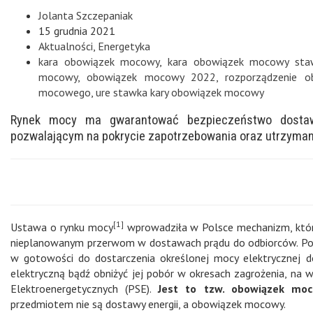
Jolanta Szczepaniak
15 grudnia 2021
Aktualności
,
Energetyka
kara obowiązek mocowy
,
kara obowiązek mocowy sta
mocowy
,
obowiązek mocowy 2022
,
rozporządzenie 
mocowego
,
ure stawka kary obowiązek mocowy
Rynek mocy ma gwarantować bezpieczeństwo dostaw
pozwalającym na pokrycie zapotrzebowania oraz utrzyma
[1]
Ustawa o rynku mocy
wprowadziła w Polsce mechanizm, który
nieplanowanym przerwom w dostawach prądu do odbiorców. Pol
w gotowości do dostarczenia określonej mocy elektrycznej d
elektryczną bądź obniżyć jej pobór w okresach zagrożenia, na 
Elektroenergetycznych (PSE).
Jest to tzw. obowiązek moc
przedmiotem nie są dostawy energii, a obowiązek mocowy.