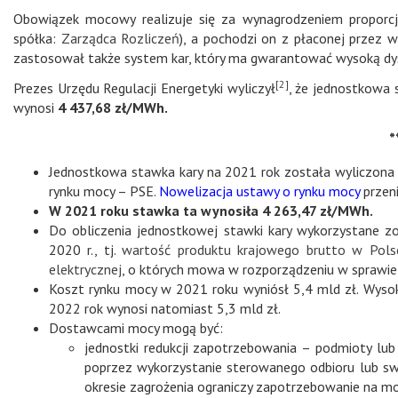
Obowiązek mocowy realizuje się za wynagrodzeniem propor
spółka:
Zarządca Rozliczeń
), a pochodzi on z płaconej przez 
zastosował także system kar, który ma gwarantować wysoką d
[2]
Prezes Urzędu Regulacji Energetyki wyliczył
, że jednostkowa
wynosi
4 437,68 zł/MWh.
*
Jednostkowa stawka kary na 2021 rok została wyliczona 
rynku mocy – PSE.
Nowelizacja ustawy o rynku mocy
przen
W 2021 roku stawka ta wynosiła 4 263,47 zł/MWh.
Do obliczenia jednostkowej stawki kary wykorzystane z
2020 r., tj.
wartość produktu krajowego brutto w Pols
elektrycznej
, o których mowa w rozporządzeniu w spraw
Koszt rynku mocy w 2021 roku wyniósł 5,4 mld zł. Wy
2022 rok wynosi natomiast 5,3 mld zł.
Dostawcami mocy mogą być:
jednostki redukcji zapotrzebowania – podmioty lub
poprzez wykorzystanie sterowanego odbioru lub sw
okresie zagrożenia ograniczy zapotrzebowanie na m