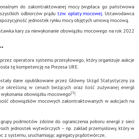
cjonalnym do zakontraktowanej mocy (wypłaca go państwowa
wszystkich odbiorców prądu
tzw. opłaty mocowej
. Ustawodawca
yspozycyjność jednostek rynku mocy objętych umową mocową.
 stawka kary za niewykonanie obowiązku mocowego na rok 2022
**
przez operatora systemu przesyłowego, który organizuje aukcje
iosła tę kompetencję na Prezesa URE.
ostały dane opublikowane przez Główny Urząd Statystyczny za
ce określoną w cenach bieżących
oraz
ilość zużywanej energii
[3]
ie wykonania obowiązku mocowego
.
sokość obowiązków mocowych zakontraktowanych w aukcjach na
 grupy podmiotów zdolne do ograniczenia poboru energii z sieci
oich jednostek wytwórczych – np. zakład przemysłowy, który w
oc z systemu, uruchamiając agregaty prądotwórcze,