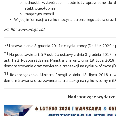
jednostki wytwórcze – podmioty uprawnione do dos
elektrociepłownie,
magazyny energii.
Więcej informacji o rynku mocy na
stronie regulatora
oraz
źródło: www.ure.gov.pl
[1]
Ustawa z dnia 8 grudnia 2017 r. o rynku mocy (Dz. U. z 2020 r. p
[2]
Na podstawie art. 59 ust. 2a ustawy z dnia 8 grudnia 2017 r. o
ust. 1 i 2 Rozporządzenia Ministra Energii z dnia 18 lipca 201
demonstrowania oraz zawierania transakcji na rynku wtórnym (Dz
[3]
Rozporządzenia Ministra Energii z dnia 18 lipca 2018 r.
demonstrowania oraz zawierania transakcji na rynku wtórnym (Dz
Nadchodzące wydarzen