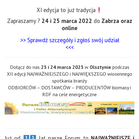
XI edycja to już tradycja
Zapraszamy ?
24 i 25 marca 2022
do
Zabrza oraz
online
>> Sprawdź szczegóły i zgłoś swój udział
<<<
Dołącz do nas
23 i 24 marca 2023
w
Olsztynie
podczas
XII edycji NAJWAŻNIEJSZEGO i NAJWIĘKSZEGO wiosennego
spotkania branży
ODBIORCÓW – DOSTAWCÓW – PRODUCENTÓW biomasy i
RDF na cele energetyczne
Już od
lat nasze Forum to
NAJWAŻNIEJSZE i