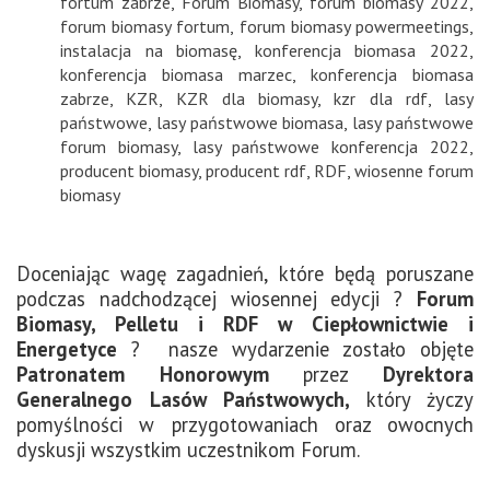
fortum zabrze
,
Forum Biomasy
,
forum biomasy 2022
,
forum biomasy fortum
,
forum biomasy powermeetings
,
instalacja na biomasę
,
konferencja biomasa 2022
,
konferencja biomasa marzec
,
konferencja biomasa
zabrze
,
KZR
,
KZR dla biomasy
,
kzr dla rdf
,
lasy
państwowe
,
lasy państwowe biomasa
,
lasy państwowe
forum biomasy
,
lasy państwowe konferencja 2022
,
producent biomasy
,
producent rdf
,
RDF
,
wiosenne forum
biomasy
Doceniając wagę zagadnień, które będą poruszane
podczas nadchodzącej wiosennej edycji ?
Forum
Biomasy, Pelletu i RDF
w Ciepłownictwie i
Energetyce
?
nasze wydarzenie zostało objęte
Patronatem Honorowym
przez
Dyrektora
Generalnego Lasów Państwowych,
który życzy
pomyślności w przygotowaniach oraz owocnych
dyskusji wszystkim uczestnikom Forum.