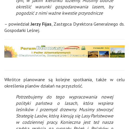
tym, w jakim kierunku idziemy. Musimy dobrze
określić warunki gospodarowania lasem, by
pogodzić z nimi ważne kwestie przyrodnicze
– powiedział
Jerzy Fijas
, Zastępca Dyrektora Generalnego ds.
Gospodarki Leśnej.
Wkrótce planowane są kolejne spotkania, także w celu
określenia planów działań na przyszłość.
Potrzebujemy do tego wypracowania nowej
polityki państwa o lasach, która wspiera
leśników i przemysł drzewny. Musimy stworzyć
Strategię Lasów, którą kierują się Lasy Państwowe
w codziennej pracy. Konieczna jest też nasza
szybka reakcja na sygnały Polek i Polaków o