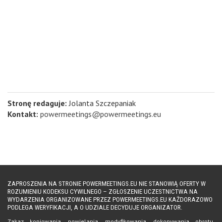
Stronę redaguje:
Jolanta Szczepaniak
Kontakt:
powermeetings@powermeetings.eu
ZAPROSZENIA NA STRONIE POWERMEETINGS.EU NIE STANOWIĄ OFERTY W
ROZUMIENIU KODEKSU CYWILNEGO – ZGŁOSZENIE UCZESTNICTWA NA
WYDARZENIA ORGANIZOWANE PRZEZ POWERMEETINGS.EU KAŻDORAZOWO
PODLEGA WERYFIKACJI, A O UDZIALE DECYDUJE ORGANIZATOR.
Zakaz kopiowania, powielania, modyfikowania, dokonywania obrotu,