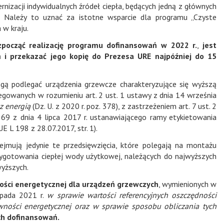
nizacji indywidualnych źródeł ciepła, będących jedną z głównych
 Należy to uznać za istotne wsparcie dla programu „Czyste
 w kraju.
ozpocząć realizację programu dofinansowań w 2022 r.
,
jest
i przekazać jego kopię do Prezesa URE najpóźniej do 15
ą podlegać urządzenia grzewcze charakteryzujące się wyższą
gowanych w rozumieniu art. 2 ust. 1 ustawy z dnia 14 września
z energią
(Dz. U. z 2020 r. poz. 378), z zastrzeżeniem art. 7 ust. 2
69 z dnia 4 lipca 2017 r. ustanawiającego ramy etykietowania
 L 198 z 28.07.2017, str. 1).
mują jedynie te przedsięwzięcia, które polegają na montażu
zygotowania ciepłej wody użytkowej, należących do najwyższych
wyższych.
ści energetycznej dla urządzeń grzewczych
, wymienionych w
opada 2021 r.
w sprawie wartości referencyjnych oszczędności
ywności energetycznej oraz w sprawie sposobu obliczania tych
ch dofinansowań.