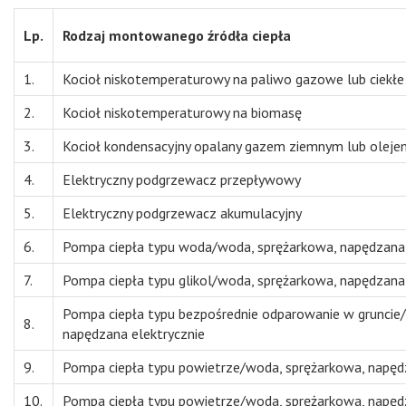
Lp.
Rodzaj montowanego źródła ciepła
1.
Kocioł niskotemperaturowy na paliwo gazowe lub ciekłe
2.
Kocioł niskotemperaturowy na biomasę
3.
Kocioł kondensacyjny opalany gazem ziemnym lub olej
4.
Elektryczny podgrzewacz przepływowy
5.
Elektryczny podgrzewacz akumulacyjny
6.
Pompa ciepła typu woda/woda, sprężarkowa, napędzana 
7.
Pompa ciepła typu glikol/woda, sprężarkowa, napędzana 
Pompa ciepła typu bezpośrednie odparowanie w gruncie
8.
napędzana elektrycznie
9.
Pompa ciepła typu powietrze/woda, sprężarkowa, napęd
10.
Pompa ciepła typu powietrze/woda, sprężarkowa, napę