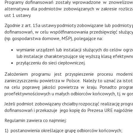
Programy dofinansowań zostały wprowadzone w znowelizowa
alternatywa dla podmiotów zobowiązanych w zakresie rozlicza
ust 1 ustawy.
Zgodnie z art. 15a ustawy podmioty zobowiązane lub podmioty
dofinansowań, w celu współfinansowania przedsięwzięć służąc
(np. gospodarstwa domowe, MŚP), polegające na:
wymianie urządzeń lub instalacji służących do celów ogr
lub instalacje charakteryzujące się wyższą klasą efektywn
przyłączeniu do sieci ciepłowniczej.
Założeniem programu jest przyspieszenie procesu moderniza
zanieczyszczeniu powietrza w Polsce. Należy to uznać za istot
na celu poprawę jakości powietrza w kraju. Ponadto progr
proefektywnościowych u małych odbiorców końcowych, tj. w gosp
Jeżeli podmiot zobowiązany chciałby rozpocząć realizację pro
dofinansowań i przekazuje jego kopię do Prezesa URE najpóźniej
Regulamin zawiera co najmniej:
1) postanowienia określające grupę odbiorców końcowych;