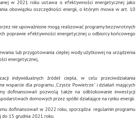
nej w 2021 roku ustawa o efektywności energetycznej jako
nia obowiązku oszczędności energii, o którym mowa w art. 10
 przez nie upoważnione mogą realizować programy bezzwrotnych
ych poprawie efektywności energetycznej u odbiorcy końcowego
zewania lub przygotowania ciepłej wody użytkowej na urządzenia
ości energetycznej,
cji indywidualnych źródeł ciepła, w celu przeciwdziałania
ne wsparcie dla programu „Czyste Powietrze” i działań mających
amy dofinansowań pozwolą także na odblokowanie inwestycji
odarstwach domowych przez spółki działające na rynku energii.
gramu dofinansowań w 2022 roku, sporządza regulamin programu
 do 15 grudnia 2021 roku.