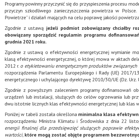
Programy powinny przyczynić się do przyspieszenia procesu moder
przyczyn szkodliwego zanieczyszczenia powietrza w Polsce.
Powietrze” i działań mających na celu poprawę jakości powietrza
Zgodnie z ustawą
jeżeli podmiot zobowiązany chciałby r
obowiązany sporządzić regulamin programu dofinansowań 
grudnia 2021 roku.
Zgodnie z ustawą o efektywności energetycznej wymianie mog
klasą efektywności energetycznej, o której mowa w aktach dele
2012 r.
o etykietowaniu energetycznym produktów związanych 
rozporządzenia Parlamentu Europejskiego i Rady (UE) 2017/13
energetycznego i uchylającego dyrektywę 2010/30/UE (Dz. Urz. UE
Zgodnie z powyższym zaleceniem programy dofinansowań obej
urządzeń lub instalacji, służących do celów ogrzewania lub pr
dwu istotnie licznych klas efektywności energetycznej lub klas 
Poniżej w tabeli została określona
minimalna klasa efektywno
rozporządzeniu Ministra Klimatu i Środowiska z dnia 22 list
energii finalnej dla przedsięwzięć służących poprawie efekt
wartości
,
które mogą zostać objęte programem bezzwrotny