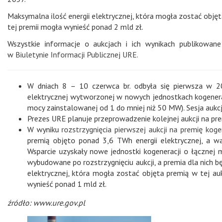
Maksymalna ilość energii elektrycznej, która mogła zostać obję
tej premii mogła wynieść ponad 2 mld zł.
Wszystkie informacje o aukcjach i ich wynikach publikowa
w
Biuletynie Informacji Publicznej URE.
W dniach 8 – 10 czerwca br. odbyła się pierwsza w 20
elektrycznej wytworzonej w nowych jednostkach kogenera
mocy zainstalowanej od 1 do mniej niż 50 MW). Sesja aukcji
Prezes URE planuje przeprowadzenie kolejnej aukcji na pre
W wyniku
rozstrzygnięcia pierwszej aukcji na premię koge
premią objęto ponad 3,6 TWh energii elektrycznej, a w
Wsparcie uzyskały nowe jednostki kogeneracji o łącznej
wybudowane po rozstrzygnięciu aukcji, a premia dla nich 
elektrycznej, która mogła zostać objęta premią w tej a
wynieść ponad 1 mld zł.
źródło: www.ure.gov.pl