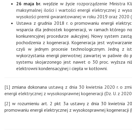
26 maja br.
wejdzie w życie
rozporządzenie Ministra K
maksymalnej ilości i wartości energii elektrycznej z wy
wysokości premii gwarantowanej w roku 2019 oraz 2020 (Dz
Ustawa z grudnia 2018 r. o promowaniu energii elektry
wsparcia dla jednostek kogeneracji, w ramach którego 
konkurencyjnej procedurze aukcyjnej. Nowy system zas
pochodzenia z kogeneracji. Kogeneracja jest wytwarzaniem
czyli w jednym procesie technologicznym. Jedną z ist
wykorzystania energii pierwotnej zawartej w paliwie do pr
systemu skojarzonego jest nawet o 30 proc. wyższa niż
elektrowni kondensacyjnej i ciepła w kotłowni.
[1]
zmiana dokonana
ustawą z dnia 30 kwietnia 2020 r. o z
energii elektrycznej z wysokosprawnej kogeneracji (Dz. U. z 2020 r
[2]
w rozumieniu art. 2 pkt 3a ustawy z dnia 30 kwietnia 2
promowaniu energii elektrycznej z wysokosprawnej kogeneracji (Dz.