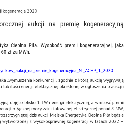
cji kogeneracja 2020
orocznej aukcji na premię kogeneracyjną
yka Cieplna Piła. Wysokość premii kogeneracyjnej, jaka
 60 zł za MWh.
ynikow_aukcji_na_premie_kogeneracyjna_Nr_ACHP_1_2020
guła „wymuszenia konkurencji”, zgodnie z którą aukcję wygrywają
lub ilości energii elektrycznej określonej w ogłoszeniu o aukcji i
jną objęto blisko 1 TWh energii elektrycznej, a wartość premii
neracji o łącznej mocy zainstalowanej elektrycznej ponad 8 MW,
zstrzygniętej dziś aukcji Miejska Energetyka Cieplna Piła będzie
ej wytworzonej z wysokosprawnej kogeneracji w latach 2022 –