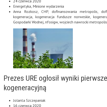
24 czerwca 2020
Energetyka
,
Minione wydarzenia
Anna Rozkosz
,
CHP
,
dofinansowania metropolis
,
dof
kogeneracja
,
kogeneracja fundusze norweskie
,
kogener
Gospodarki Wodnej
,
nfosigw
,
wojciech nawrocki metropolis
Prezes URE ogłosił wyniki pierwsze
kogeneracyjną
Jolanta Szczepaniak
16 czerwca 2020