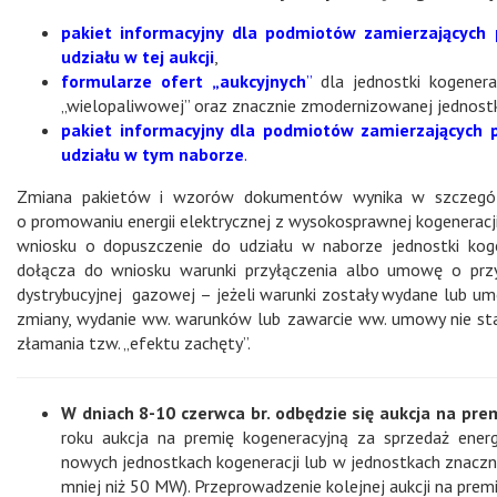
pakiet informacyjny dla podmiotów zamierzających 
udziału w tej aukcji
,
formularze ofert „aukcyjnych
”
dla jednostki kogenerac
„wielopaliwowej” oraz znacznie zmodernizowanej jednostki
pakiet informacyjny dla podmiotów zamierzających 
udziału w tym naborze
.
Zmiana pakietów i wzorów dokumentów wynika w szczególn
o promowaniu energii elektrycznej z wysokosprawnej kogeneracj
wniosku o dopuszczenie do udziału w naborze jednostki kog
dołącza do wniosku warunki przyłączenia albo umowę o przyłą
dystrybucyjnej gazowej – jeżeli warunki zostały wydane lub u
zmiany, wydanie ww. warunków lub zawarcie ww. umowy nie stan
złamania tzw. „efektu zachęty”.
W dniach 8-10 czerwca br. odbędzie się aukcja na pre
roku aukcja na premię kogeneracyjną za sprzedaż ener
nowych jednostkach kogeneracji lub w jednostkach znacz
mniej niż 50 MW). Przeprowadzenie kolejnej aukcji na prem