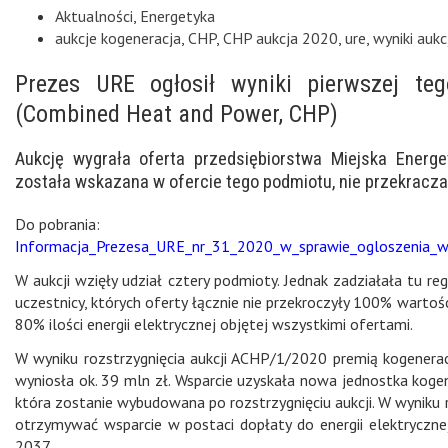
Aktualności
,
Energetyka
aukcje kogeneracja
,
CHP
,
CHP aukcja 2020
,
ure
,
wyniki auk
Prezes URE ogłosił wyniki pierwszej teg
(Combined Heat and Power, CHP)
Aukcję wygrała oferta przedsiębiorstwa Miejska Energet
została wskazana w ofercie tego podmiotu, nie przekracza
Do pobrania:
Informacja_Prezesa_URE_nr_31_2020_w_sprawie_ogloszenia_w
W aukcji wzięły udział cztery podmioty. Jednak zadziałała tu re
uczestnicy, których oferty łącznie nie przekroczyły 100% wartości 
80% ilości energii elektrycznej objętej wszystkimi ofertami.
W wyniku rozstrzygnięcia aukcji ACHP/1/2020 premią kogeneracy
wyniosła ok. 39 mln zł. Wsparcie uzyskała nowa jednostka koge
która zostanie wybudowana po rozstrzygnięciu aukcji. W wyniku ro
otrzymywać wsparcie w postaci dopłaty do energii elektryczn
2037.