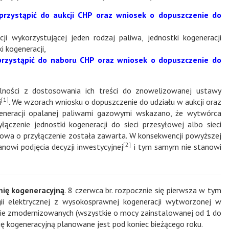
przystąpić do aukcji CHP oraz wniosek o dopuszczenie do
ji wykorzystującej jeden rodzaj paliwa, jednostki kogeneracji
 kogeneracji,
przystąpić do naboru CHP oraz wniosek o dopuszczenie do
ości z dostosowania ich treści do znowelizowanej ustawy
[1]
i
. We wzorach wniosku o dopuszczenie do udziału w aukcji oraz
eneracji opalanej paliwami gazowymi wskazano, że wytwórca
czenie jednostki kogeneracji do sieci przesyłowej albo sieci
mowa o przyłączenie została zawarta. W konsekwencji powyższej
[2]
owi podjęcia decyzji inwestycyjnej
i tym samym nie stanowi
mię kogeneracyjną
. 8 czerwca br. rozpocznie się pierwsza w tym
gii elektrycznej z wysokosprawnej kogeneracji wytworzonej w
nie zmodernizowanych (wszystkie o mocy zainstalowanej od 1 do
ię kogeneracyjną planowane jest pod koniec bieżącego roku.