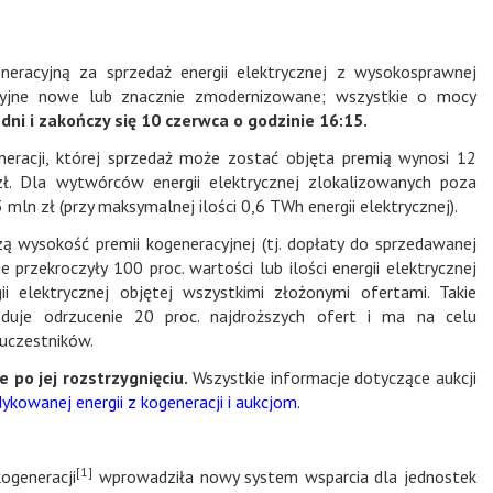
eracyjną za sprzedaż energii elektrycznej z wysokosprawnej
acyjne nowe lub znacznie zmodernizowane; wszystkie o mocy
 dni i zakończy się 10 czerwca o godzinie 16:15.
neracji, której sprzedaż może zostać objęta premią wynosi 12
. Dla wytwórców energii elektrycznej zlokalizowanych poza
ln zł (przy maksymalnej ilości 0,6 TWh energii elektrycznej).
zą wysokość premii kogeneracyjnej (tj. dopłaty do sprzedawanej
e przekroczyły 100 proc. wartości lub ilości energii elektrycznej
ii elektrycznej objętej wszystkimi złożonymi ofertami. Takie
duje odrzucenie 20 proc. najdroższych ofert i ma na celu
 uczestników.
 po jej rozstrzygnięciu.
Wszystkie informacje dotyczące aukcji
kowanej energii z kogeneracji i aukcjom.
[1]
ogeneracji
wprowadziła nowy system wsparcia dla jednostek