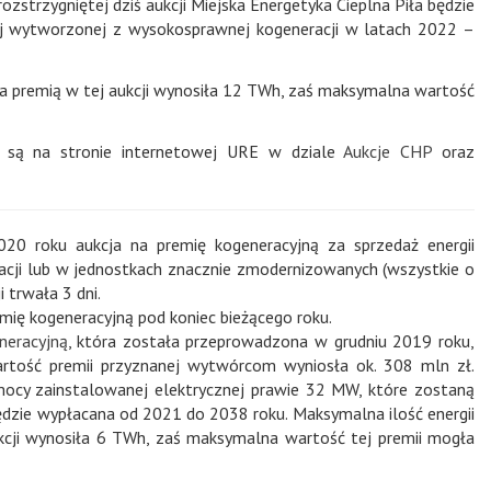
zstrzygniętej dziś aukcji Miejska Energetyka Cieplna Piła będzie
ej wytworzonej z wysokosprawnej kogeneracji w latach 2022 –
ta premią w tej aukcji wynosiła 12 TWh, zaś maksymalna wartość
ne są na stronie internetowej URE w dziale
Aukcje CHP
oraz
20 roku aukcja na premię kogeneracyjną za sprzedaż energii
cji lub w jednostkach znacznie zmodernizowanych (wszystkie o
 trwała 3 dni.
mię kogeneracyjną pod koniec bieżącego roku.
neracyjną
, która została przeprowadzona w grudniu 2019 roku,
artość premii przyznanej wytwórcom wyniosła ok. 308 mln zł.
 mocy zainstalowanej elektrycznej prawie 32 MW, które zostaną
będzie wypłacana od 2021 do 2038 roku. Maksymalna ilość energii
ukcji wynosiła 6 TWh, zaś maksymalna wartość tej premii mogła