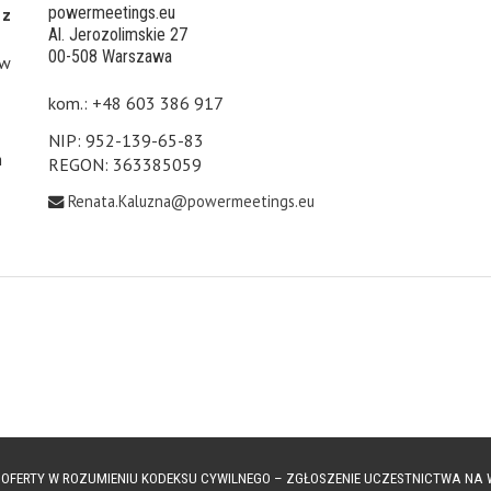
powermeetings.eu
 z
Al. Jerozolimskie 27
00-508 Warszawa
 w
kom.: +48 603 386 917
NIP: 952-139-65-83
h
REGON: 363385059
Renata.Kaluzna@powermeetings.eu
Ą OFERTY W ROZUMIENIU KODEKSU CYWILNEGO – ZGŁOSZENIE UCZESTNICTWA N