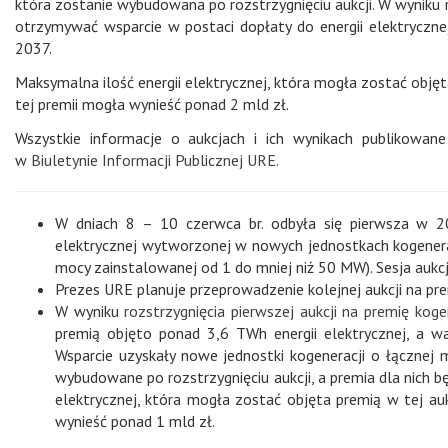
która zostanie wybudowana po rozstrzygnięciu aukcji. W wyniku ro
otrzymywać wsparcie w postaci dopłaty do energii elektryczn
2037.
Maksymalna ilość energii elektrycznej, która mogła zostać obję
tej premii mogła wynieść ponad 2 mld zł.
Wszystkie informacje o aukcjach i ich wynikach publikowa
w
Biuletynie Informacji Publicznej URE.
W dniach 8 – 10 czerwca br. odbyła się pierwsza w 20
elektrycznej wytworzonej w nowych jednostkach kogenera
mocy zainstalowanej od 1 do mniej niż 50 MW). Sesja aukcji
Prezes URE planuje przeprowadzenie kolejnej aukcji na pre
W wyniku
rozstrzygnięcia pierwszej aukcji na premię koge
premią objęto ponad 3,6 TWh energii elektrycznej, a w
Wsparcie uzyskały nowe jednostki kogeneracji o łącznej
wybudowane po rozstrzygnięciu aukcji, a premia dla nich 
elektrycznej, która mogła zostać objęta premią w tej a
wynieść ponad 1 mld zł.