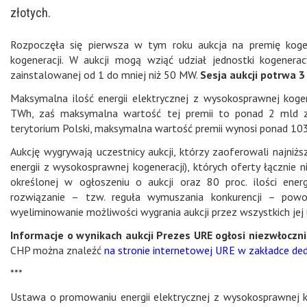
złotych.
Rozpoczęła się pierwsza w tym roku aukcja na premię kogen
kogeneracji. W aukcji mogą wziąć udział jednostki kogener
zainstalowanej od 1 do mniej niż 50 MW.
Sesja aukcji potrwa 3
Maksymalna ilość energii elektrycznej z wysokosprawnej koge
TWh, zaś maksymalna wartość tej premii to ponad 2 mld zł
terytorium Polski, maksymalna wartość premii wynosi ponad 103 m
Aukcję wygrywają uczestnicy aukcji, którzy zaoferowali najniżs
energii z wysokosprawnej kogeneracji), których oferty łącznie ni
określonej w ogłoszeniu o aukcji oraz 80 proc. ilości energ
rozwiązanie – tzw. reguła wymuszania konkurencji – powo
wyeliminowanie możliwości wygrania aukcji przez wszystkich jej
Informacje o wynikach aukcji Prezes URE ogłosi niezwłocznie
CHP można znaleźć
na stronie internetowej URE w zakładce dedy
***
Ustawa o promowaniu energii elektrycznej z wysokosprawnej k