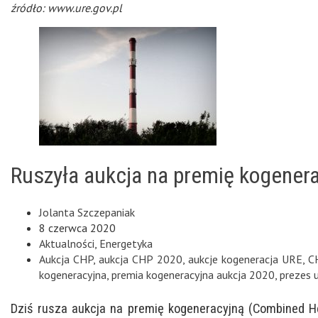
źródło: www.ure.gov.pl
Ruszyła aukcja na premię kogener
Jolanta Szczepaniak
8 czerwca 2020
Aktualności
,
Energetyka
Aukcja CHP
,
aukcja CHP 2020
,
aukcje kogeneracja URE
,
C
kogeneracyjna
,
premia kogeneracyjna aukcja 2020
,
prezes 
Dziś rusza aukcja na premię kogeneracyjną (Combined H