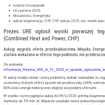
Jolanta Szczepaniak
16 czerwca 2020
Aktualności
,
Energetyka
aukcje kogeneracja
,
CHP
,
CHP aukcja 2020
,
ure
,
wyniki auk
Prezes URE ogłosił wyniki pierwszej teg
(Combined Heat and Power, CHP)
Aukcję wygrała oferta przedsiębiorstwa Miejska Energet
została wskazana w ofercie tego podmiotu, nie przekracza
Do pobrania:
Informacja_Prezesa_URE_nr_31_2020_w_sprawie_ogloszenia_w
W aukcji wzięły udział cztery podmioty. Jednak zadziałała tu re
uczestnicy, których oferty łącznie nie przekroczyły 100% wartości 
80% ilości energii elektrycznej objętej wszystkimi ofertami.
W wyniku rozstrzygnięcia aukcji ACHP/1/2020 premią kogeneracy
wyniosła ok. 39 mln zł. Wsparcie uzyskała nowa jednostka koge