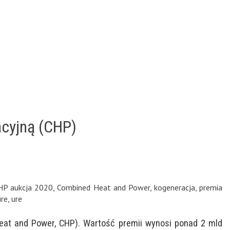
acyjną (CHP)
HP aukcja 2020
,
Combined Heat and Power
,
kogeneracja
,
premia
ure
,
ure
eat and Power, CHP). Wartość premii wynosi ponad 2 mld