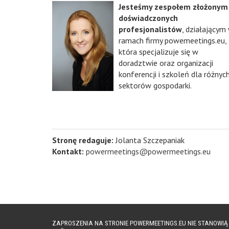
Jesteśmy zespołem złożonym
doświadczonych
profesjonalistów
, działającym
ramach firmy powemeetings.eu,
która specjalizuje się w
doradztwie oraz organizacji
konferencji i szkoleń dla różnyc
sektorów gospodarki.
Stronę redaguje:
Jolanta Szczepaniak
Kontakt:
powermeetings@powermeetings.eu
ZAPROSZENIA NA STRONIE POWERMEETINGS.EU NIE STANOWI