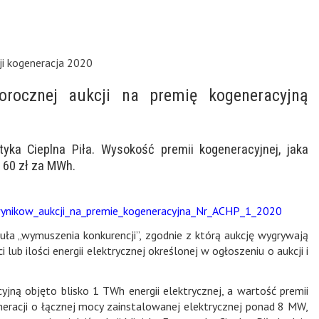
cji kogeneracja 2020
orocznej aukcji na premię kogeneracyjną
yka Cieplna Piła. Wysokość premii kogeneracyjnej, jaka
 60 zł za MWh.
ynikow_aukcji_na_premie_kogeneracyjna_Nr_ACHP_1_2020
guła „wymuszenia konkurencji”, zgodnie z którą aukcję wygrywają
lub ilości energii elektrycznej określonej w ogłoszeniu o aukcji i
jną objęto blisko 1 TWh energii elektrycznej, a wartość premii
neracji o łącznej mocy zainstalowanej elektrycznej ponad 8 MW,