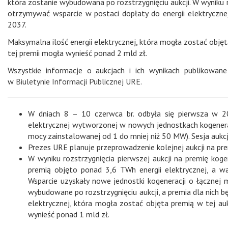
która zostanie wybudowana po rozstrzygnięciu aukcji. W wyniku ro
otrzymywać wsparcie w postaci dopłaty do energii elektryczn
2037.
Maksymalna ilość energii elektrycznej, która mogła zostać obję
tej premii mogła wynieść ponad 2 mld zł.
Wszystkie informacje o aukcjach i ich wynikach publikowa
w
Biuletynie Informacji Publicznej URE.
W dniach 8 – 10 czerwca br. odbyła się pierwsza w 20
elektrycznej wytworzonej w nowych jednostkach kogenera
mocy zainstalowanej od 1 do mniej niż 50 MW). Sesja aukcji
Prezes URE planuje przeprowadzenie kolejnej aukcji na pre
W wyniku
rozstrzygnięcia pierwszej aukcji na premię koge
premią objęto ponad 3,6 TWh energii elektrycznej, a w
Wsparcie uzyskały nowe jednostki kogeneracji o łącznej
wybudowane po rozstrzygnięciu aukcji, a premia dla nich 
elektrycznej, która mogła zostać objęta premią w tej a
wynieść ponad 1 mld zł.