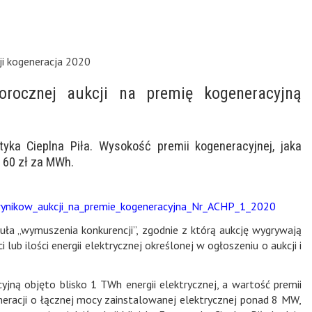
cji kogeneracja 2020
orocznej aukcji na premię kogeneracyjną
yka Cieplna Piła. Wysokość premii kogeneracyjnej, jaka
 60 zł za MWh.
ynikow_aukcji_na_premie_kogeneracyjna_Nr_ACHP_1_2020
guła „wymuszenia konkurencji”, zgodnie z którą aukcję wygrywają
lub ilości energii elektrycznej określonej w ogłoszeniu o aukcji i
jną objęto blisko 1 TWh energii elektrycznej, a wartość premii
neracji o łącznej mocy zainstalowanej elektrycznej ponad 8 MW,