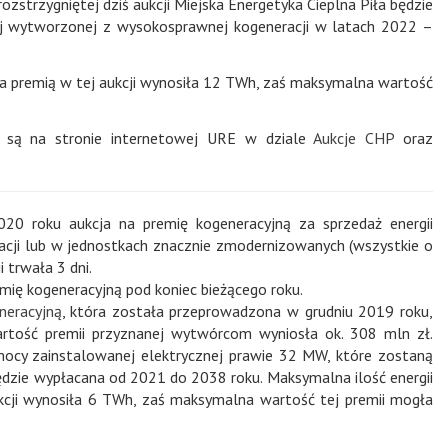
zstrzygniętej dziś aukcji Miejska Energetyka Cieplna Piła będzie
ej wytworzonej z wysokosprawnej kogeneracji w latach 2022 –
ta premią w tej aukcji wynosiła 12 TWh, zaś maksymalna wartość
ne są na stronie internetowej URE w dziale
Aukcje CHP
oraz
20 roku aukcja na premię kogeneracyjną za sprzedaż energii
cji lub w jednostkach znacznie zmodernizowanych (wszystkie o
 trwała 3 dni.
mię kogeneracyjną pod koniec bieżącego roku.
neracyjną
, która została przeprowadzona w grudniu 2019 roku,
artość premii przyznanej wytwórcom wyniosła ok. 308 mln zł.
 mocy zainstalowanej elektrycznej prawie 32 MW, które zostaną
będzie wypłacana od 2021 do 2038 roku. Maksymalna ilość energii
ukcji wynosiła 6 TWh, zaś maksymalna wartość tej premii mogła