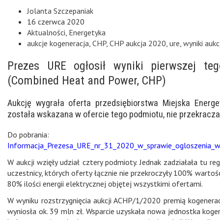
Jolanta Szczepaniak
16 czerwca 2020
Aktualności
,
Energetyka
aukcje kogeneracja
,
CHP
,
CHP aukcja 2020
,
ure
,
wyniki auk
Prezes URE ogłosił wyniki pierwszej teg
(Combined Heat and Power, CHP)
Aukcję wygrała oferta przedsiębiorstwa Miejska Energet
została wskazana w ofercie tego podmiotu, nie przekracza
Do pobrania:
Informacja_Prezesa_URE_nr_31_2020_w_sprawie_ogloszenia_w
W aukcji wzięły udział cztery podmioty. Jednak zadziałała tu re
uczestnicy, których oferty łącznie nie przekroczyły 100% wartości 
80% ilości energii elektrycznej objętej wszystkimi ofertami.
W wyniku rozstrzygnięcia aukcji ACHP/1/2020 premią kogeneracy
wyniosła ok. 39 mln zł. Wsparcie uzyskała nowa jednostka koge