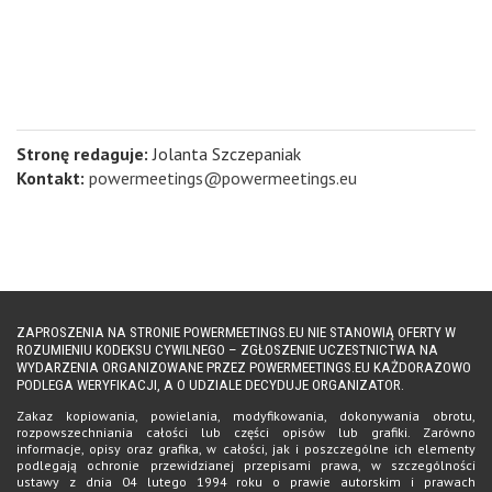
Stronę redaguje:
Jolanta Szczepaniak
Kontakt:
powermeetings@powermeetings.eu
ZAPROSZENIA NA STRONIE POWERMEETINGS.EU NIE STANOWIĄ OFERTY W
ROZUMIENIU KODEKSU CYWILNEGO – ZGŁOSZENIE UCZESTNICTWA NA
WYDARZENIA ORGANIZOWANE PRZEZ POWERMEETINGS.EU KAŻDORAZOWO
PODLEGA WERYFIKACJI, A O UDZIALE DECYDUJE ORGANIZATOR.
Zakaz kopiowania, powielania, modyfikowania, dokonywania obrotu,
rozpowszechniania całości lub części opisów lub grafiki. Zarówno
informacje, opisy oraz grafika, w całości, jak i poszczególne ich elementy
podlegają ochronie przewidzianej przepisami prawa, w szczególności
ustawy z dnia 04 lutego 1994 roku o prawie autorskim i prawach