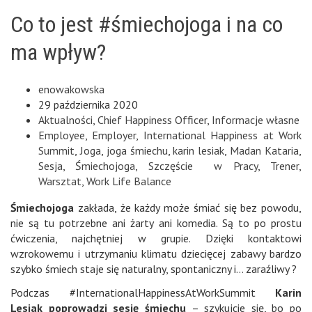
Co to jest #śmiechojoga i na co
ma wpływ?
enowakowska
29 października 2020
Aktualności
,
Chief Happiness Officer
,
Informacje własne
Employee
,
Employer
,
International Happiness at Work
Summit
,
Joga
,
joga śmiechu
,
karin lesiak
,
Madan Kataria
,
Sesja
,
Śmiechojoga
,
Szczęście w Pracy
,
Trener
,
Warsztat
,
Work Life Balance
Śmiechojoga
zakłada, że każdy może śmiać się bez powodu,
nie są tu potrzebne ani żarty ani komedia. Są to po prostu
ćwiczenia, najchętniej w grupie. Dzięki kontaktowi
wzrokowemu i utrzymaniu klimatu dziecięcej zabawy bardzo
szybko śmiech staje się naturalny, spontaniczny i… zaraźliwy ?
Podczas #InternationalHappinessAtWorkSummit
Karin
Lesiak
poprowadzi sesję śmiechu
– szykujcie się, bo po