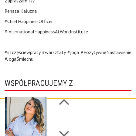
Zapraszam ???
Renata Kałużna
#ChiefHappinessOfficer
#InternationalHappinessAtWorkInstitute
#szczęściewpracy #warsztaty #joga #PozytywneNastawienie
#JogaŚmiechu
WSPÓŁPRACUJEMY Z
Next