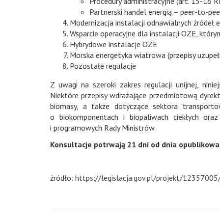
Procedury administracyjne (art. 15-16 R
Partnerski handel energią – peer-to-peer
Modernizacja instalacji odnawialnych źródeł e
Wsparcie operacyjne dla instalacji OZE, któr
Hybrydowe instalacje OZE
Morska energetyka wiatrowa (przepisy uzupeł
Pozostałe regulacje
Z uwagi na szeroki zakres regulacji unijnej, nin
Niektóre przepisy wdrażające przedmiotową dyre
biomasy, a także dotyczące sektora transpor
o biokomponentach i biopaliwach ciekłych ora
i programowych Rady Ministrów.
Konsultacje potrwają 21 dni od dnia opublikowan
źródło:
https://legislacja.gov.pl/projekt/12357