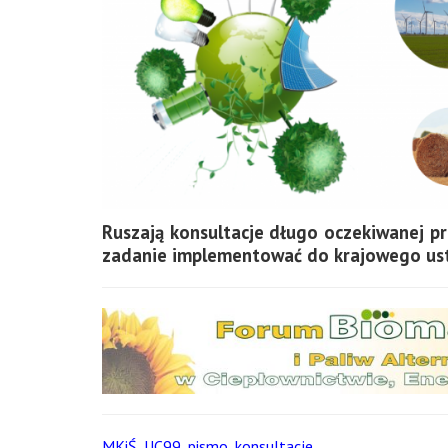
Ruszają konsultacje długo oczekiwanej pr
zadanie implementować do krajowego ust
MKiŚ_UC99_pismo_konsultacje