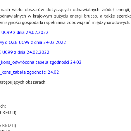
ach wielu obszarów dotyczących odnawialnych źródeł energii,
odnawialnych w krajowym zużyciu energii brutto, a także szerok
 emisyjności gospodarki i spełniania zobowiązań międzynarodowych.
E UC99 z dnia 24.02.2022
awy o OZE UC99 z dnia 24.02.2022
E UC99 z dnia 24.02.2022
kons_odwrócona tabela zgodności 24.02
kons_tabela zgodności 24.02
astępujących obszarach:
ch:
4 RED II)
 RED II)