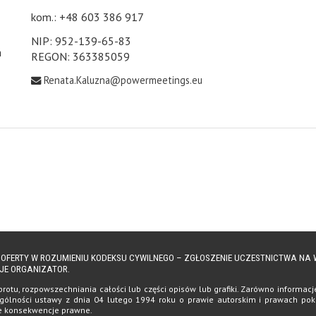
kom.: +48 603 386 917
NIP: 952-139-65-83
h
REGON: 363385059
Renata.Kaluzna@powermeetings.eu
Ą OFERTY W ROZUMIENIU KODEKSU CYWILNEGO – ZGŁOSZENIE UCZESTNICTWA N
JE ORGANIZATOR.
tu, rozpowszechniania całości lub części opisów lub grafiki. Zarówno informacje, 
ólności ustawy z dnia 04 lutego 1994 roku o prawie autorskim i prawach pokrewn
te konsekwencje prawne.