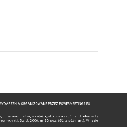
A WYDARZENIA ORGANIZOWANE PRZEZ POWERMEETINGS.EU
opisy oraz grafika, w całości, jak i poszczególne ich elementy
ych (t.j. Dz. U. 2006, nr 90, poz. 631 z późn. zm.). W razie