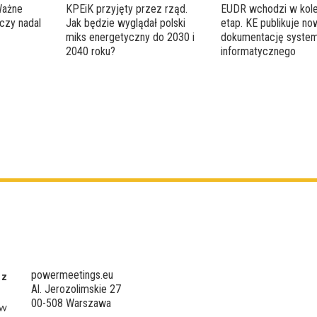
Ważne
KPEiK przyjęty przez rząd.
EUDR wchodzi w kole
czy nadal
Jak będzie wyglądał polski
etap. KE publikuje n
miks energetyczny do 2030 i
dokumentację syste
2040 roku?
informatycznego
powermeetings.eu
 z
Al. Jerozolimskie 27
00-508 Warszawa
 w