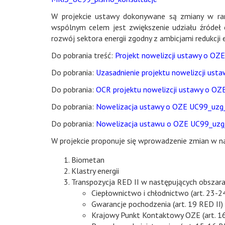
W projekcie ustawy dokonywane są zmiany w ram
wspólnym celem jest zwiększenie udziału źródeł 
rozwój sektora energii zgodny z ambicjami redukcji
Do pobrania treść:
Projekt nowelizcji ustawy o OZ
Do pobrania:
Uzasadnienie projektu nowelizcji ust
Do pobrania:
OCR projektu nowelizcji ustawy o OZ
Do pobrania:
Nowelizacja ustawy o OZE UC99_uzg_
Do pobrania:
Nowelizacja ustawu o OZE UC99_uzg_
W projekcie proponuje się wprowadzenie zmian w n
Biometan
Klastry energii
Transpozycja RED II w następujących obszara
Ciepłownictwo i chłodnictwo (art. 23-2
Gwarancje pochodzenia (art. 19 RED II)
Krajowy Punkt Kontaktowy OZE (art. 16