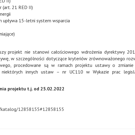
ED II)
 (art. 21 RED II)
nergii
ym upływa 15-letni system wsparcia
niające)
iejszy projekt nie stanowi całościowego wdrożenia dyrektywy 20
ktywę, w szczególności dotyczące kryteriów zrównoważonego roz
towego, procedowane są w ramach projektu ustawy o zmianie
z niektórych innych ustaw – nr UC110 w Wykazie prac legisla
ia projektu t.j. od 25.02.2022
005/katalog/12858155#12858155