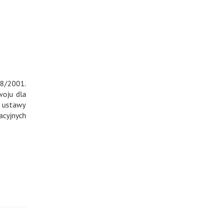
18/2001.
woju dla
 ustawy
cyjnych