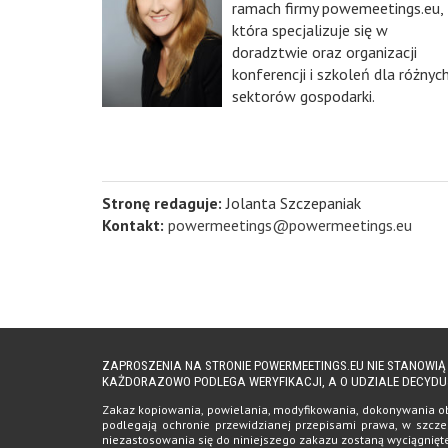
ramach firmy powemeetings.eu,
która specjalizuje się w
doradztwie oraz organizacji
konferencji i szkoleń dla różnyc
sektorów gospodarki.
Stronę redaguje:
Jolanta Szczepaniak
Kontakt:
powermeetings@powermeetings.eu
ZAPROSZENIA NA STRONIE POWERMEETINGS.EU NIE STANOWI
KAŻDORAZOWO PODLEGA WERYFIKACJI, A O UDZIALE DECYDU
Zakaz kopiowania, powielania, modyfikowania, dokonywania obro
podlegają ochronie przewidzianej przepisami prawa, w szczeg
niezastosowania się do niniejszego zakazu zostaną wyciągnię