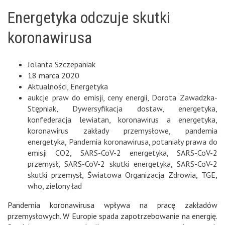
Energetyka odczuje skutki
koronawirusa
Jolanta Szczepaniak
18 marca 2020
Aktualności
,
Energetyka
aukcje praw do emisji
,
ceny energii
,
Dorota Zawadzka-
Stępniak
,
Dywersyfikacja dostaw
,
energetyka
,
konfederacja lewiatan
,
koronawirus a energetyka
,
koronawirus zakłady przemysłowe
,
pandemia
energetyka
,
Pandemia koronawirusa
,
potaniały prawa do
emisji CO2
,
SARS-CoV-2 energetyka
,
SARS-CoV-2
przemysł
,
SARS-CoV-2 skutki energetyka
,
SARS-CoV-2
skutki przemysł
,
Światowa Organizacja Zdrowia
,
TGE
,
who
,
zielony ład
Pandemia koronawirusa wpływa na pracę zakładów
przemysłowych. W Europie spada zapotrzebowanie na energię.