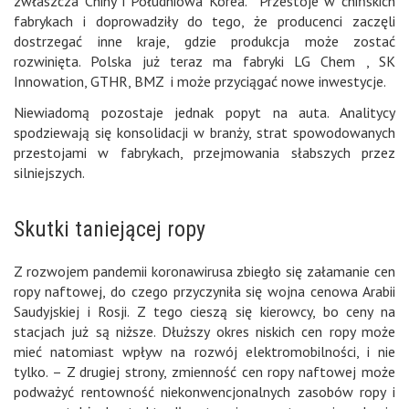
zwłaszcza Chiny i Południowa Korea. Przestoje w chińskich
fabrykach i doprowadziły do tego, że producenci zaczęli
dostrzegać inne kraje, gdzie produkcja może zostać
rozwinięta. Polska już teraz ma fabryki LG Chem , SK
Innowation, GTHR, BMZ i może przyciągać nowe inwestycje.
Niewiadomą pozostaje jednak popyt na auta. Analitycy
spodziewają się konsolidacji w branży, strat spowodowanych
przestojami w fabrykach, przejmowania słabszych przez
silniejszych.
Skutki taniejącej ropy
Z rozwojem pandemii koronawirusa zbiegło się załamanie cen
ropy naftowej, do czego przyczyniła się wojna cenowa Arabii
Saudyjskiej i Rosji. Z tego cieszą się kierowcy, bo ceny na
stacjach już są niższe. Dłuższy okres niskich cen ropy może
mieć natomiast wpływ na rozwój elektromobilności, i nie
tylko. – Z drugiej strony, zmienność cen ropy naftowej może
podważyć rentowność niekonwencjonalnych zasobów ropy i