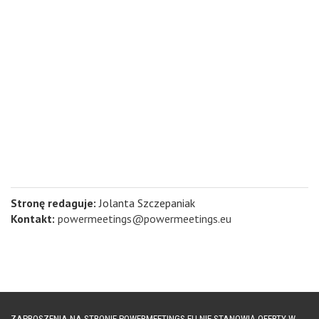
Stronę redaguje:
Jolanta Szczepaniak
Kontakt:
powermeetings@powermeetings.eu
ZAPROSZENIA NA STRONIE POWERMEETINGS.EU NIE STANOWIĄ OFERTY W