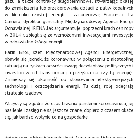
gazu, a także kontrakty długoterminowe, stwarzając okazję
do zmniejszenia lub przekierowania dotacji z paliw kopalnych
w kierunku czystej energii – zasugerował Francesco La
Camera, dyrektor generalny Międzynarodowej Agencji Energii
Odnawialnej IRENA .Jak argumentuje, poprzedni krach cen ropy
w 2014 r. zbiegł się ze wzmożonymi inwestycjami inwestycje
w odnawialne źródła energii.
Fatih Birol, szef Międzynarodowej Agencji Energetycznej,
obawia się jednak, że koronawirus w połączeniu z niestabilną
sytuacją na rynkach odwróci uwagę decydentów politycznych i
inwestorów od transformacji i przejścia na czystą energię.
Zmniejszy się skonność do stosowania efektywniejszych
technologii i oszczędzania energii. Tu dużą rolę odegrają
strategie rządowe.
Wszyscy są zgodni, że czas trwania pandemii koronawirusa, jej
nasilenie i zasięg nie są jeszcze znane, dopiero z czasem okaże
się, jak bardzo wpłynie to na gospodarkę.
źródło: www.WysokieNapiecie.pl, Magdalena Skłodowska