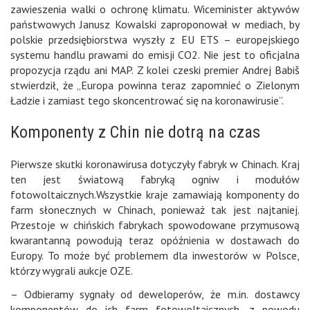
zawieszenia walki o ochronę klimatu. Wiceminister aktywów
państwowych Janusz Kowalski zaproponował w mediach, by
polskie przedsiębiorstwa wyszły z EU ETS – europejskiego
systemu handlu prawami do emisji CO2. Nie jest to oficjalna
propozycja rządu ani MAP. Z kolei czeski premier Andrej Babiš
stwierdził, że „Europa powinna teraz zapomnieć o Zielonym
Ładzie i zamiast tego skoncentrować się na koronawirusie”.
Komponenty z Chin nie dotrą na czas
Pierwsze skutki koronawirusa dotyczyły fabryk w Chinach. Kraj
ten jest światową fabryką ogniw i modułów
fotowoltaicznych.Wszystkie kraje zamawiają komponenty do
farm słonecznych w Chinach, ponieważ tak jest najtaniej.
Przestoje w chińskich fabrykach spowodowane przymusową
kwarantanną powodują teraz opóźnienia w dostawach do
Europy. To może być problemem dla inwestorów w Polsce,
którzy wygrali aukcje OZE.
– Odbieramy sygnały od deweloperów, że m.in. dostawcy
komponentów do ich farm fotowoltaicznych, z powodu