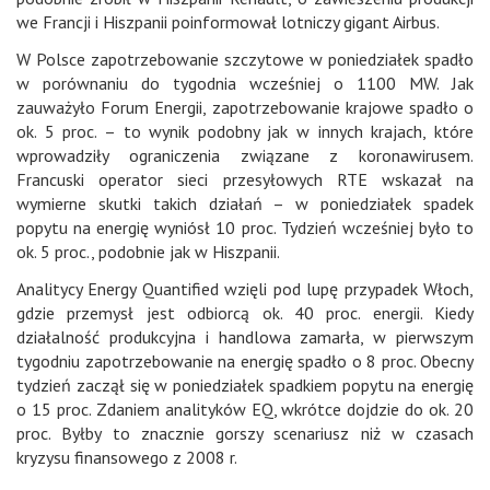
we Francji i Hiszpanii poinformował lotniczy gigant Airbus.
W Polsce zapotrzebowanie szczytowe w poniedziałek spadło
w porównaniu do tygodnia wcześniej o 1100 MW. Jak
zauważyło Forum Energii, zapotrzebowanie krajowe spadło o
ok. 5 proc. – to wynik podobny jak w innych krajach, które
wprowadziły ograniczenia związane z koronawirusem.
Francuski operator sieci przesyłowych RTE wskazał na
wymierne skutki takich działań – w poniedziałek spadek
popytu na energię wyniósł 10 proc. Tydzień wcześniej było to
ok. 5 proc., podobnie jak w Hiszpanii.
Analitycy Energy Quantified wzięli pod lupę przypadek Włoch,
gdzie przemysł jest odbiorcą ok. 40 proc. energii. Kiedy
działalność produkcyjna i handlowa zamarła, w pierwszym
tygodniu zapotrzebowanie na energię spadło o 8 proc. Obecny
tydzień zaczął się w poniedziałek spadkiem popytu na energię
o 15 proc. Zdaniem analityków EQ, wkrótce dojdzie do ok. 20
proc. Byłby to znacznie gorszy scenariusz niż w czasach
kryzysu finansowego z 2008 r.