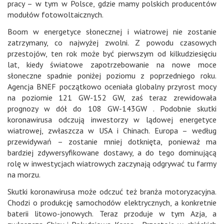
pracy – w tym w Polsce, gdzie mamy polskich producentów
modułów fotowoltaicznych.
Boom w energetyce słonecznej i wiatrowej nie zostanie
zatrzymany, co najwyżej zwolni. Z powodu czasowych
przestojów, ten rok może być pierwszym od kilkudziesięciu
lat, kiedy światowe zapotrzebowanie na nowe moce
słoneczne spadnie poniżej poziomu z poprzedniego roku.
Agencja BNEF początkowo oceniała globalny przyrost mocy
na poziomie 121 GW-152 GW, zaś teraz zrewidowała
prognozy w dół do 108 GW-143GW . Podobnie skutki
koronawirusa odczują inwestorzy w lądowej energetyce
wiatrowej, zwłaszcza w USA i Chinach. Europa – według
przewidywań – zostanie mniej dotknięta, ponieważ ma
bardziej zdywersyfikowane dostawy, a do tego dominującą
rolę w inwestycjach wiatrowych zaczynają odgrywać tu farmy
na morzu.
Skutki koronawirusa może odczuć też branża motoryzacyjna.
Chodzi o produkcję samochodów elektrycznych, a konkretnie
baterii litowo-jonowych. Teraz przoduje w tym Azja, a