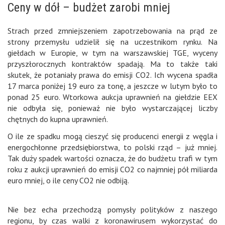
Ceny w dół – budżet zarobi mniej
Strach przed zmniejszeniem zapotrzebowania na prąd ze
strony przemysłu udzielił się na uczestnikom rynku. Na
giełdach w Europie, w tym na warszawskiej TGE, wyceny
przyszłorocznych kontraktów spadają. Ma to także taki
skutek, że potaniały prawa do emisji CO2. Ich wycena spadła
17 marca poniżej 19 euro za tonę, a jeszcze w lutym było to
ponad 25 euro. Wtorkowa aukcja uprawnień na giełdzie EEX
nie odbyła się, ponieważ nie było wystarczającej liczby
chętnych do kupna uprawnień.
O ile ze spadku mogą cieszyć się producenci energii z węgla i
energochłonne przedsiębiorstwa, to polski rząd – już mniej.
Tak duży spadek wartości oznacza, że do budżetu trafi w tym
roku z aukcji uprawnień do emisji CO2 co najmniej pół miliarda
euro mniej, o ile ceny CO2 nie odbiją.
Nie bez echa przechodzą pomysły polityków z naszego
regionu, by czas walki z koronawirusem wykorzystać do