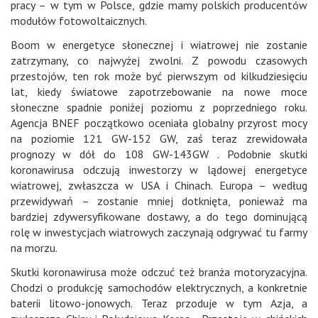
pracy – w tym w Polsce, gdzie mamy polskich producentów
modułów fotowoltaicznych.
Boom w energetyce słonecznej i wiatrowej nie zostanie
zatrzymany, co najwyżej zwolni. Z powodu czasowych
przestojów, ten rok może być pierwszym od kilkudziesięciu
lat, kiedy światowe zapotrzebowanie na nowe moce
słoneczne spadnie poniżej poziomu z poprzedniego roku.
Agencja BNEF początkowo oceniała globalny przyrost mocy
na poziomie 121 GW-152 GW, zaś teraz zrewidowała
prognozy w dół do 108 GW-143GW . Podobnie skutki
koronawirusa odczują inwestorzy w lądowej energetyce
wiatrowej, zwłaszcza w USA i Chinach. Europa – według
przewidywań – zostanie mniej dotknięta, ponieważ ma
bardziej zdywersyfikowane dostawy, a do tego dominującą
rolę w inwestycjach wiatrowych zaczynają odgrywać tu farmy
na morzu.
Skutki koronawirusa może odczuć też branża motoryzacyjna.
Chodzi o produkcję samochodów elektrycznych, a konkretnie
baterii litowo-jonowych. Teraz przoduje w tym Azja, a