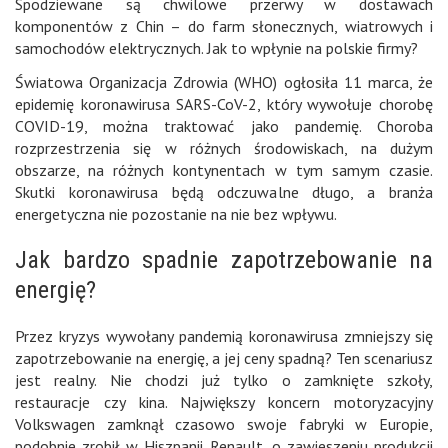
Spodziewane są chwilowe przerwy w dostawach
komponentów z Chin – do farm słonecznych, wiatrowych i
samochodów elektrycznych. Jak to wpłynie na polskie firmy?
Światowa Organizacja Zdrowia (WHO) ogłosiła 11 marca, że
epidemię koronawirusa SARS-CoV-2, który wywołuje chorobę
COVID-19, można traktować jako pandemię. Choroba
rozprzestrzenia się w różnych środowiskach, na dużym
obszarze, na różnych kontynentach w tym samym czasie.
Skutki koronawirusa będą odczuwalne długo, a branża
energetyczna nie pozostanie na nie bez wpływu.
Jak bardzo spadnie zapotrzebowanie na
energię?
Przez kryzys wywołany pandemią koronawirusa zmniejszy się
zapotrzebowanie na energię, a jej ceny spadną? Ten scenariusz
jest realny. Nie chodzi już tylko o zamknięte szkoły,
restauracje czy kina. Największy koncern motoryzacyjny
Volkswagen zamknął czasowo swoje fabryki w Europie,
podobnie zrobił w Hiszpanii Renault, o zawieszeniu produkcji