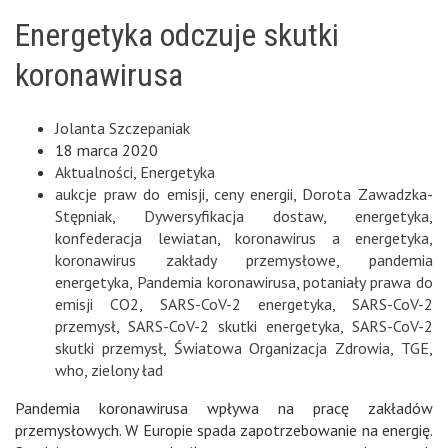
Energetyka odczuje skutki
koronawirusa
Jolanta Szczepaniak
18 marca 2020
Aktualności
,
Energetyka
aukcje praw do emisji
,
ceny energii
,
Dorota Zawadzka-
Stępniak
,
Dywersyfikacja dostaw
,
energetyka
,
konfederacja lewiatan
,
koronawirus a energetyka
,
koronawirus zakłady przemysłowe
,
pandemia
energetyka
,
Pandemia koronawirusa
,
potaniały prawa do
emisji CO2
,
SARS-CoV-2 energetyka
,
SARS-CoV-2
przemysł
,
SARS-CoV-2 skutki energetyka
,
SARS-CoV-2
skutki przemysł
,
Światowa Organizacja Zdrowia
,
TGE
,
who
,
zielony ład
Pandemia koronawirusa wpływa na pracę zakładów
przemysłowych. W Europie spada zapotrzebowanie na energię.