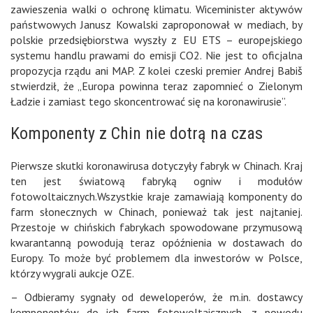
zawieszenia walki o ochronę klimatu. Wiceminister aktywów
państwowych Janusz Kowalski zaproponował w mediach, by
polskie przedsiębiorstwa wyszły z EU ETS – europejskiego
systemu handlu prawami do emisji CO2. Nie jest to oficjalna
propozycja rządu ani MAP. Z kolei czeski premier Andrej Babiš
stwierdził, że „Europa powinna teraz zapomnieć o Zielonym
Ładzie i zamiast tego skoncentrować się na koronawirusie”.
Komponenty z Chin nie dotrą na czas
Pierwsze skutki koronawirusa dotyczyły fabryk w Chinach. Kraj
ten jest światową fabryką ogniw i modułów
fotowoltaicznych.Wszystkie kraje zamawiają komponenty do
farm słonecznych w Chinach, ponieważ tak jest najtaniej.
Przestoje w chińskich fabrykach spowodowane przymusową
kwarantanną powodują teraz opóźnienia w dostawach do
Europy. To może być problemem dla inwestorów w Polsce,
którzy wygrali aukcje OZE.
– Odbieramy sygnały od deweloperów, że m.in. dostawcy
komponentów do ich farm fotowoltaicznych, z powodu