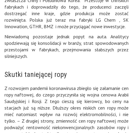
zwłaszcza Chiny i Południowa Korea. Przestoje w chińskich
fabrykach i doprowadziły do tego, że producenci zaczęli
dostrzegać inne kraje, gdzie produkcja może zostać
rozwinięta. Polska już teraz ma fabryki LG Chem , SK
Innowation, GTHR, BMZ i może przyciągać nowe inwestycje.
Niewiadomą pozostaje jednak popyt na auta. Analitycy
spodziewają się konsolidacji w branży, strat spowodowanych
przestojami w fabrykach, przejmowania słabszych przez
silniejszych.
Skutki taniejącej ropy
Z rozwojem pandemii koronawirusa zbiegło się załamanie cen
ropy naftowej, do czego przyczyniła się wojna cenowa Arabii
Saudyjskiej i Rosji. Z tego cieszą się kierowcy, bo ceny na
stacjach już są niższe. Dłuższy okres niskich cen ropy może
mieć natomiast wpływ na rozwój elektromobilności, i nie
tylko. – Z drugiej strony, zmienność cen ropy naftowej może
podważyć rentowność niekonwencjonalnych zasobów ropy i