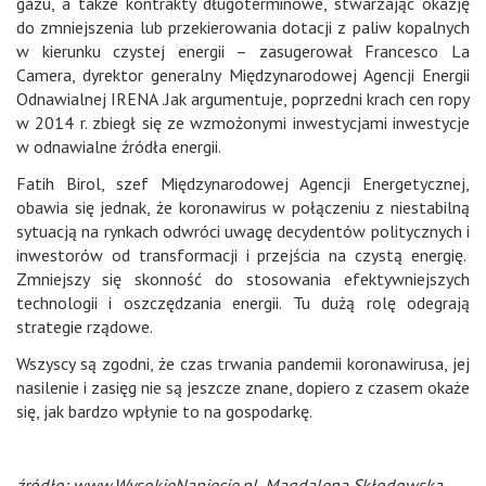
gazu, a także kontrakty długoterminowe, stwarzając okazję
do zmniejszenia lub przekierowania dotacji z paliw kopalnych
w kierunku czystej energii – zasugerował Francesco La
Camera, dyrektor generalny Międzynarodowej Agencji Energii
Odnawialnej IRENA .Jak argumentuje, poprzedni krach cen ropy
w 2014 r. zbiegł się ze wzmożonymi inwestycjami inwestycje
w odnawialne źródła energii.
Fatih Birol, szef Międzynarodowej Agencji Energetycznej,
obawia się jednak, że koronawirus w połączeniu z niestabilną
sytuacją na rynkach odwróci uwagę decydentów politycznych i
inwestorów od transformacji i przejścia na czystą energię.
Zmniejszy się skonność do stosowania efektywniejszych
technologii i oszczędzania energii. Tu dużą rolę odegrają
strategie rządowe.
Wszyscy są zgodni, że czas trwania pandemii koronawirusa, jej
nasilenie i zasięg nie są jeszcze znane, dopiero z czasem okaże
się, jak bardzo wpłynie to na gospodarkę.
źródło: www.WysokieNapiecie.pl, Magdalena Skłodowska