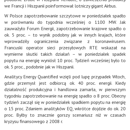
we Francji i Hiszpanii poinformował lotniczy gigant Airbus.
W Polsce zapotrzebowanie szczytowe w poniedziałek spadło
w porównaniu do tygodnia wcześniej o 1100 MW. Jak
zauważyło Forum Energii, zapotrzebowanie krajowe spadło o
ok. 5 proc. – to wynik podobny jak w innych krajach, które
wprowadziły ograniczenia związane z koronawirusem.
Francuski operator sieci przesyłowych RTE wskazał na
wymierne skutki takich działań – w poniedziałek spadek
popytu na energię wyniósł 10 proc. Tydzień wcześniej było to
ok. 5 proc., podobnie jak w Hiszpanii.
Analitycy Energy Quantified wzięli pod lupę przypadek Włoch,
gdzie przemysł jest odbiorcą ok. 40 proc. energii. Kiedy
działalność produkcyjna i handlowa zamarła, w pierwszym
tygodniu zapotrzebowanie na energię spadło o 8 proc. Obecny
tydzień zaczął się w poniedziałek spadkiem popytu na energię
o 15 proc. Zdaniem analityków EQ, wkrótce dojdzie do ok. 20
proc. Byłby to znacznie gorszy scenariusz niż w czasach
kryzysu finansowego z 2008 r.