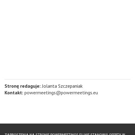
Stronę redaguje:
Jolanta Szczepaniak
Kontakt:
powermeetings@powermeetings.eu
ZAPROSZENIA NA STRONIE POWERMEETINGS.EU NIE STANOWIĄ OFERTY W