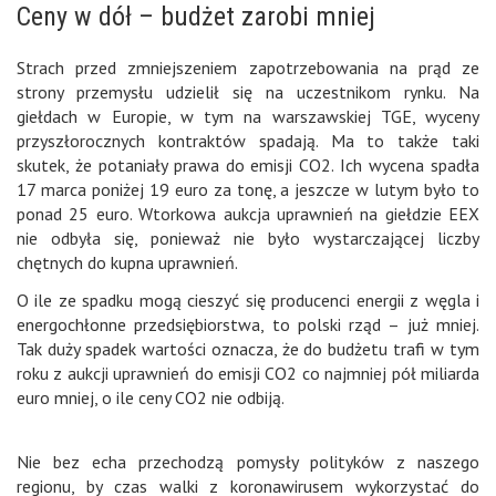
Ceny w dół – budżet zarobi mniej
Strach przed zmniejszeniem zapotrzebowania na prąd ze
strony przemysłu udzielił się na uczestnikom rynku. Na
giełdach w Europie, w tym na warszawskiej TGE, wyceny
przyszłorocznych kontraktów spadają. Ma to także taki
skutek, że potaniały prawa do emisji CO2. Ich wycena spadła
17 marca poniżej 19 euro za tonę, a jeszcze w lutym było to
ponad 25 euro. Wtorkowa aukcja uprawnień na giełdzie EEX
nie odbyła się, ponieważ nie było wystarczającej liczby
chętnych do kupna uprawnień.
O ile ze spadku mogą cieszyć się producenci energii z węgla i
energochłonne przedsiębiorstwa, to polski rząd – już mniej.
Tak duży spadek wartości oznacza, że do budżetu trafi w tym
roku z aukcji uprawnień do emisji CO2 co najmniej pół miliarda
euro mniej, o ile ceny CO2 nie odbiją.
Nie bez echa przechodzą pomysły polityków z naszego
regionu, by czas walki z koronawirusem wykorzystać do