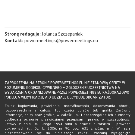
Stronę redaguje:
Jolanta Szczepaniak
Kontakt:
powermeetings@powermeetings.eu
ZAPROSZENIA NA STRONIE POWERMEETINGS.EU NIE STANOWIĄ OFERTY W
ROZUMIENIU KODEKSU CYWILNEGO – ZGŁOSZENIE UCZESTNICTWA NA
WYDARZENIA ORGANIZOWANE PRZEZ POWERMEETINGS.EU KAŻDORAZOWO
PODLEGA WERYFIKACJI, A O UDZIALE DECYDUJE ORGANIZATOR.
Zakaz kopiowania, powielania, modyfikowania, dokonywania obrotu,
rozpowszechniania całości lub części opisów lub grafiki. Zarówno
informacje, opisy oraz grafika, w całości, jak i poszczególne ich elementy
podlegają ochronie przewidzianej przepisami prawa, w szczególności
ustawy z dnia 04 lutego 1994 roku o prawie autorskim i prawach
pokrewnych (t.j. Dz. U. 2006, nr 90, poz. 631 z późn. zm.). W razie
niezastosowania się do niniejszego zakazu zostaną wyciągnięte