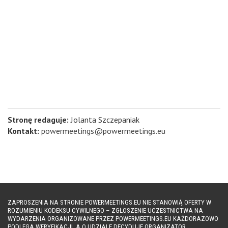
Stronę redaguje:
Jolanta Szczepaniak
Kontakt:
powermeetings@powermeetings.eu
ZAPROSZENIA NA STRONIE POWERMEETINGS.EU NIE STANOWIĄ OFERTY W
ROZUMIENIU KODEKSU CYWILNEGO – ZGŁOSZENIE UCZESTNICTWA NA
WYDARZENIA ORGANIZOWANE PRZEZ POWERMEETINGS.EU KAŻDORAZOWO
PODLEGA WERYFIKACJI, A O UDZIALE DECYDUJE ORGANIZATOR.