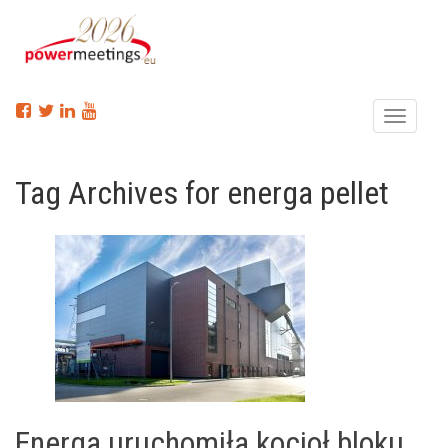
Menu
Tag Archives for energa pellet
Energa uruchomiła kocioł bloku