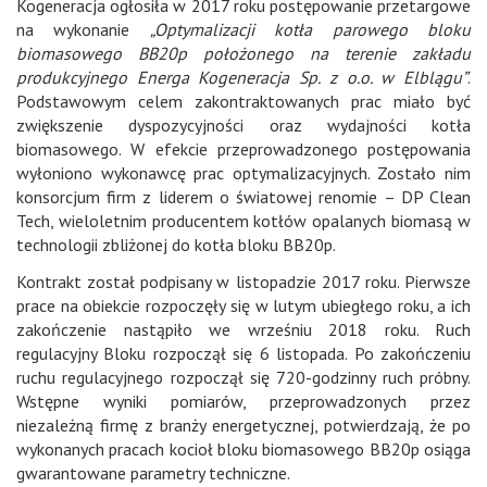
Kogeneracja ogłosiła w 2017 roku postępowanie przetargowe
na wykonanie
„Optymalizacji kotła parowego bloku
biomasowego BB20p położonego na terenie zakładu
produkcyjnego Energa Kogeneracja Sp. z o.o. w Elblągu”
.
Podstawowym celem zakontraktowanych prac miało być
zwiększenie dyspozycyjności oraz wydajności kotła
biomasowego. W efekcie przeprowadzonego postępowania
wyłoniono wykonawcę prac optymalizacyjnych. Zostało nim
konsorcjum firm z liderem o światowej renomie – DP Clean
Tech, wieloletnim producentem kotłów opalanych biomasą w
technologii zbliżonej do kotła bloku BB20p.
Kontrakt został podpisany w listopadzie 2017 roku. Pierwsze
prace na obiekcie rozpoczęły się w lutym ubiegłego roku, a ich
zakończenie nastąpiło we wrześniu 2018 roku. Ruch
regulacyjny Bloku rozpoczął się 6 listopada. Po zakończeniu
ruchu regulacyjnego rozpoczął się 720-godzinny ruch próbny.
Wstępne wyniki pomiarów, przeprowadzonych przez
niezależną firmę z branży energetycznej, potwierdzają, że po
wykonanych pracach kocioł bloku biomasowego BB20p osiąga
gwarantowane parametry techniczne.