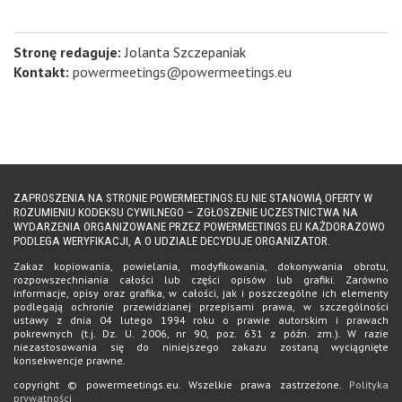
Stronę redaguje:
Jolanta Szczepaniak
Kontakt:
powermeetings@powermeetings.eu
ZAPROSZENIA NA STRONIE POWERMEETINGS.EU NIE STANOWIĄ OFERTY W
ROZUMIENIU KODEKSU CYWILNEGO – ZGŁOSZENIE UCZESTNICTWA NA
WYDARZENIA ORGANIZOWANE PRZEZ POWERMEETINGS.EU KAŻDORAZOWO
PODLEGA WERYFIKACJI, A O UDZIALE DECYDUJE ORGANIZATOR.
Zakaz kopiowania, powielania, modyfikowania, dokonywania obrotu,
rozpowszechniania całości lub części opisów lub grafiki. Zarówno
informacje, opisy oraz grafika, w całości, jak i poszczególne ich elementy
podlegają ochronie przewidzianej przepisami prawa, w szczególności
ustawy z dnia 04 lutego 1994 roku o prawie autorskim i prawach
pokrewnych (t.j. Dz. U. 2006, nr 90, poz. 631 z późn. zm.). W razie
niezastosowania się do niniejszego zakazu zostaną wyciągnięte
konsekwencje prawne.
copyright © powermeetings.eu. Wszelkie prawa zastrzeżone.
Polityka
prywatności