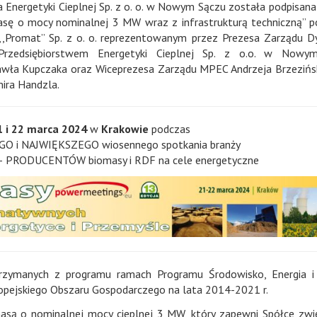
wa Energetyki Cieplnej Sp. z o. o. w Nowym Sączu została podpisa
asę o mocy nominalnej 3 MW wraz z infrastrukturą techniczną” 
,,Promat” Sp. z o. o. reprezentowanym przez Prezesa Zarządu D
Przedsiębiorstwem Energetyki Cieplnej Sp. z o.o. w Nowy
ła Kupczaka oraz Wiceprezesa Zarządu MPEC Andrzeja Brzezińs
ira Handzla.
1 i 22 marca 2024
w
Krakowie
podczas
EGO i NAJWIĘKSZEGO wiosennego spotkania branży
RODUCENTÓW biomasy i RDF na cele energetyczne
rzymanych z programu ramach Programu Środowisko, Energia i
pejskiego Obszaru Gospodarczego na lata 2014-2021 r.
asą o nominalnej mocy cieplnej 3 MW, który zapewni Spółce zwi