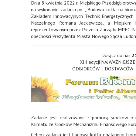
Dnia 8 kwietnia 2022 r. Miejskiego Przedsiębiorst
na wykonanie zadania pn. ,,Budowa kotła na biom
Zakładem Innowacyjnych Technik Energetycznych 
Naczelnego Romana Jackiewicza, a Miejskim 
reprezentowanym przez Prezesa Zarządu MPEC Paw
obecności Prezydenta Miasta Nowego Sącza Ludom
Dołącz do nas
2
XIII edycji NAJWAŻNIEJSZ
ODBIORCÓW – DOSTAWCÓW – P
Zadanie jest realizowane z pomocą środków ot
Klimatu ze środków Mechanizmu Finansowego Euro
Celem zadania jest budowa kotła opalanego biom