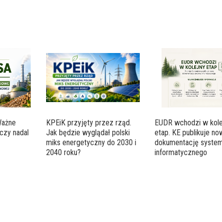
Ważne
KPEiK przyjęty przez rząd.
EUDR wchodzi w kole
czy nadal
Jak będzie wyglądał polski
etap. KE publikuje n
miks energetyczny do 2030 i
dokumentację syste
2040 roku?
informatycznego