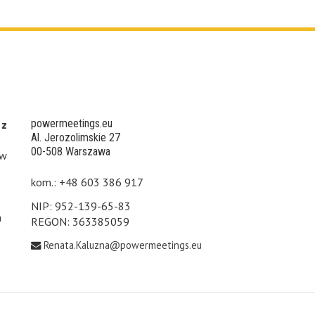
powermeetings.eu
 z
Al. Jerozolimskie 27
00-508 Warszawa
 w
kom.: +48 603 386 917
NIP: 952-139-65-83
h
REGON: 363385059
Renata.Kaluzna@powermeetings.eu