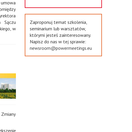
na umowa
pomiędzy
yrektora
Zaproponuj temat szkolenia,
m Sączu
seminarium lub warsztatów,
kiego, w
którymi jesteś zainteresowany.
Napisz do nas w tej sprawie:
newsroom@powermeetings.eu
 Zmiany
ększenie