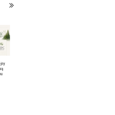
jny
ową
mu