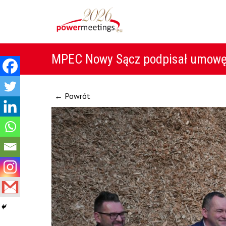
MPEC Nowy Sącz podpisał umowę 
← Powrót