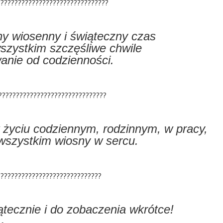
????????????????????????????????
ny wiosenny i świąteczny czas
wszystkim szczęśliwe chwile
wanie od codzienności.
???????????????????????????????
yciu codziennym, rodzinnym, w pracy,
wszystkim wiosny w sercu.
??????????????????????????????
ecznie i do zobaczenia wkrótce!