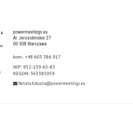
powermeetings.eu
 z
Al. Jerozolimskie 27
00-508 Warszawa
 w
kom.: +48 603 386 917
NIP: 952-139-65-83
h
REGON: 363385059
Renata.Kaluzna@powermeetings.eu