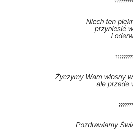
????????
Niech ten pięk
przyniesie 
i oder
????????
Życzymy Wam wiosny w ż
ale przede 
??????
Pozdrawiamy Świąt