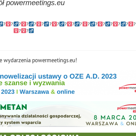
ół powermeetings.eu
?‍
?‍
?‍
?‍
?‍
?‍
?‍
?‍
?‍
?‍
?‍
?‍
?‍
?‍
?‍
?‍
?‍
?‍
?‍
?‍
 wydarzenia powermeetings.eu!