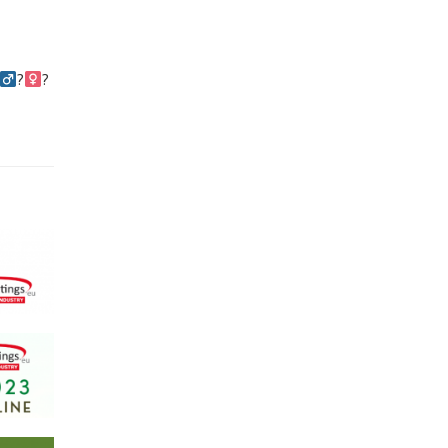
?‍
?‍