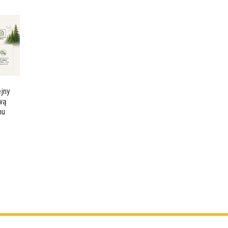
jny
ową
mu