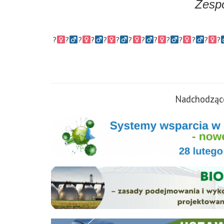
Zesp
?‍
?‍
?‍
?‍
?‍
?‍
?‍
?‍
?‍
?‍
?‍
?‍
?‍
?‍
Nadchodzące