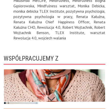
Mikusiński MetLife
,
Mindfulness
,
Mindfulness Bogna
Gąsiorowska
,
Mindfulness warsztat
,
Monika Debicka
,
monika debicka TLEX Institute
,
pozytywna psychologia
,
pozytywna psychologia w pracy
,
Renata Kałużna
,
Renata Kałużna Chief Happiness Officer
,
Renata
Kałużna CHO
,
Rewolucja 4.0
,
Robert Wojtachnik
,
Robert
Wojtachnik Benson
,
TLEX Institute
,
warsztat
Rewolucja 4.0
,
wojciech walania
WSPÓŁPRACUJEMY Z
Next
Previous