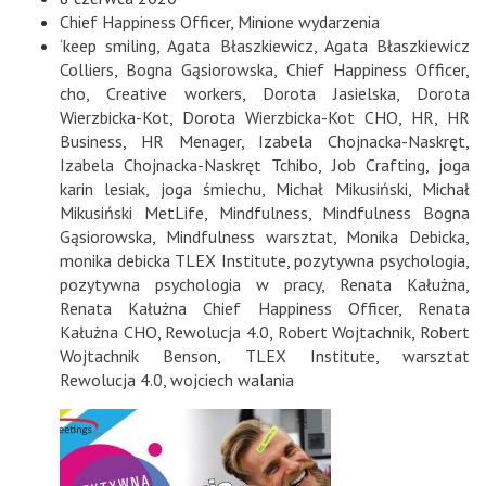
Chief Happiness Officer
,
Minione wydarzenia
‘keep smiling
,
Agata Błaszkiewicz
,
Agata Błaszkiewicz
Colliers
,
Bogna Gąsiorowska
,
Chief Happiness Officer
,
cho
,
Creative workers
,
Dorota Jasielska
,
Dorota
Wierzbicka-Kot
,
Dorota Wierzbicka-Kot CHO
,
HR
,
HR
Business
,
HR Menager
,
Izabela Chojnacka-Naskręt
,
Izabela Chojnacka-Naskręt Tchibo
,
Job Crafting
,
joga
karin lesiak
,
joga śmiechu
,
Michał Mikusiński
,
Michał
Mikusiński MetLife
,
Mindfulness
,
Mindfulness Bogna
Gąsiorowska
,
Mindfulness warsztat
,
Monika Debicka
,
monika debicka TLEX Institute
,
pozytywna psychologia
,
pozytywna psychologia w pracy
,
Renata Kałużna
,
Renata Kałużna Chief Happiness Officer
,
Renata
Kałużna CHO
,
Rewolucja 4.0
,
Robert Wojtachnik
,
Robert
Wojtachnik Benson
,
TLEX Institute
,
warsztat
Rewolucja 4.0
,
wojciech walania