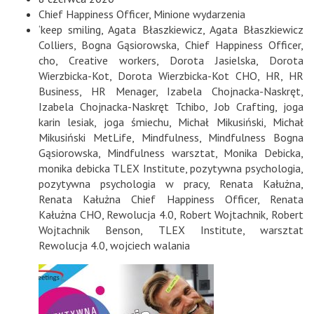
Chief Happiness Officer
,
Minione wydarzenia
‘keep smiling
,
Agata Błaszkiewicz
,
Agata Błaszkiewicz
Colliers
,
Bogna Gąsiorowska
,
Chief Happiness Officer
,
cho
,
Creative workers
,
Dorota Jasielska
,
Dorota
Wierzbicka-Kot
,
Dorota Wierzbicka-Kot CHO
,
HR
,
HR
Business
,
HR Menager
,
Izabela Chojnacka-Naskręt
,
Izabela Chojnacka-Naskręt Tchibo
,
Job Crafting
,
joga
karin lesiak
,
joga śmiechu
,
Michał Mikusiński
,
Michał
Mikusiński MetLife
,
Mindfulness
,
Mindfulness Bogna
Gąsiorowska
,
Mindfulness warsztat
,
Monika Debicka
,
monika debicka TLEX Institute
,
pozytywna psychologia
,
pozytywna psychologia w pracy
,
Renata Kałużna
,
Renata Kałużna Chief Happiness Officer
,
Renata
Kałużna CHO
,
Rewolucja 4.0
,
Robert Wojtachnik
,
Robert
Wojtachnik Benson
,
TLEX Institute
,
warsztat
Rewolucja 4.0
,
wojciech walania