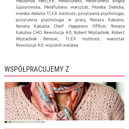
Mikusiński MetLife
,
Mindfulness
,
Mindfulness Bogna
Gąsiorowska
,
Mindfulness warsztat
,
Monika Debicka
,
monika debicka TLEX Institute
,
pozytywna psychologia
,
pozytywna psychologia w pracy
,
Renata Kałużna
,
Renata Kałużna Chief Happiness Officer
,
Renata
Kałużna CHO
,
Rewolucja 4.0
,
Robert Wojtachnik
,
Robert
Wojtachnik Benson
,
TLEX Institute
,
warsztat
Rewolucja 4.0
,
wojciech walania
WSPÓŁPRACUJEMY Z
Next
Previous