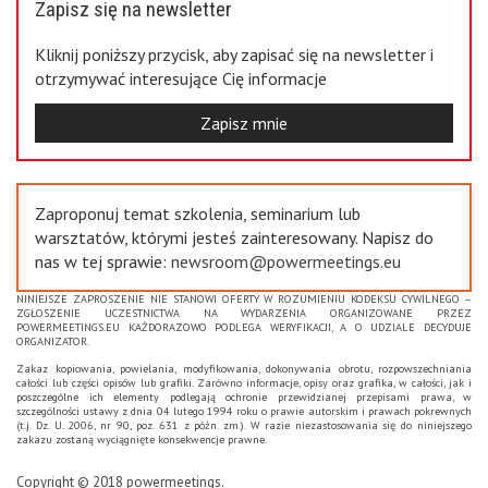
Zapisz się na newsletter
Kliknij poniższy przycisk, aby zapisać się na newsletter i
otrzymywać interesujące Cię informacje
Zapisz mnie
Zaproponuj temat szkolenia, seminarium lub
warsztatów, którymi jesteś zainteresowany. Napisz do
nas w tej sprawie:
newsroom@powermeetings.eu
NINIEJSZE ZAPROSZENIE NIE STANOWI OFERTY W ROZUMIENIU KODEKSU CYWILNEGO –
ZGŁOSZENIE UCZESTNICTWA NA WYDARZENIA ORGANIZOWANE PRZEZ
POWERMEETINGS.EU KAŻDORAZOWO PODLEGA WERYFIKACJI, A O UDZIALE DECYDUJE
ORGANIZATOR.
Zakaz kopiowania, powielania, modyfikowania, dokonywania obrotu, rozpowszechniania
całości lub części opisów lub grafiki. Zarówno informacje, opisy oraz grafika, w całości, jak i
poszczególne ich elementy podlegają ochronie przewidzianej przepisami prawa, w
szczególności ustawy z dnia 04 lutego 1994 roku o prawie autorskim i prawach pokrewnych
(t.j. Dz. U. 2006, nr 90, poz. 631 z późn. zm.). W razie niezastosowania się do niniejszego
zakazu zostaną wyciągnięte konsekwencje prawne.
Copyright © 2018 powermeetings.