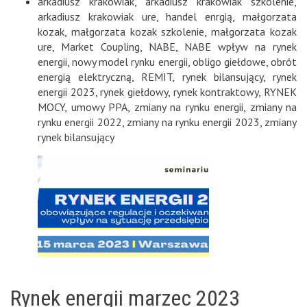
arkadiusz krakowiak
,
arkadiusz krakowiak szkolenie
,
arkadiusz krakowiak ure
,
handel enrgią
,
małgorzata
kozak
,
małgorzata kozak szkolenie
,
małgorzata kozak
ure
,
Market Coupling
,
NABE
,
NABE wpływ na rynek
energii
,
nowy model rynku energii
,
obligo giełdowe
,
obrót
energią elektryczną
,
REMIT
,
rynek bilansujący
,
rynek
energii 2023
,
rynek giełdowy
,
rynek kontraktowy
,
RYNEK
MOCY
,
umowy PPA
,
zmiany na rynku energii
,
zmiany na
rynku energii 2022
,
zmiany na rynku energii 2023
,
zmiany
rynek bilansujący
Rynek energii marzec 2023