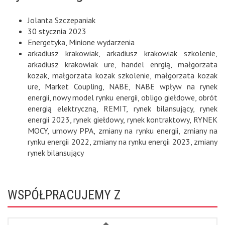
Jolanta Szczepaniak
30 stycznia 2023
Energetyka
,
Minione wydarzenia
arkadiusz krakowiak
,
arkadiusz krakowiak szkolenie
,
arkadiusz krakowiak ure
,
handel enrgią
,
małgorzata
kozak
,
małgorzata kozak szkolenie
,
małgorzata kozak
ure
,
Market Coupling
,
NABE
,
NABE wpływ na rynek
energii
,
nowy model rynku energii
,
obligo giełdowe
,
obrót
energią elektryczną
,
REMIT
,
rynek bilansujący
,
rynek
energii 2023
,
rynek giełdowy
,
rynek kontraktowy
,
RYNEK
MOCY
,
umowy PPA
,
zmiany na rynku energii
,
zmiany na
rynku energii 2022
,
zmiany na rynku energii 2023
,
zmiany
rynek bilansujący
WSPÓŁPRACUJEMY Z