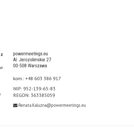
powermeetings.eu
 z
Al. Jerozolimskie 27
00-508 Warszawa
 w
kom.: +48 603 386 917
NIP: 952-139-65-83
h
REGON: 363385059
Renata.Kaluzna@powermeetings.eu