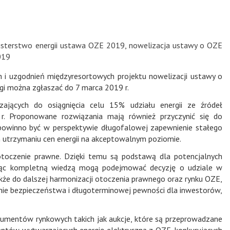
isterstwo energii ustawa OZE 2019
,
nowelizacja ustawy o OZE
019
h i uzgodnień międzyresortowych projektu nowelizacji ustawy o
agi można zgłaszać do 7 marca 2019 r.
zających do osiągnięcia celu 15% udziału energii ze źródeł
. Proponowane rozwiązania mają również przyczynić się do
powinno być w perspektywie długofalowej zapewnienie stałego
 utrzymaniu cen energii na akceptowalnym poziomie.
 otoczenie prawne. Dzięki temu są podstawą dla potencjalnych
jąc kompletną wiedzą mogą podejmować decyzję o udziale w
akże do dalszej harmonizacji otoczenia prawnego oraz rynku OZE,
nie bezpieczeństwa i długoterminowej pewności dla inwestorów,
rumentów rynkowych takich jak aukcje, które są przeprowadzane
entów wytwarzających energię elektryczną z OZE, konkurujących