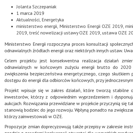
Jolanta Szczepaniak
1 marca 2019
Aktualności
,
Energetyka
ministerstwo energii
,
Ministerstwo Energii OZE 2019
,
min
2019
,
treść nowelizacji ustawy OZE 2019
,
ustawa OZE 2
Ministerstwo Energii rozpoczyna proces konsultacji społecznyc
odnawialnych źródłach energii oraz niektórych innych ustaw. Uw
Celem projektu jest konsekwentna realizacja działań zmier
odnawialnych w końcowym zużyciu energii brutto do 2020 r
zwiększenia bezpieczeństwa energetycznego, czego skutkiem 
dostępu do energii dla odbiorców końcowych, przy jednoczesnym
Projekt wpisuje się w zakres działań, które tworzą stabilne
inwestorów, którzy z odpowiednim wyprzedzeniem i dysponu
aukcjach. Rozwiązania przewidziane w projekcie przyczynią się t
stanowią bodziec do jego rozwoju. Wpłyną ponadto na zwiększa
którzy zainwestowali w OZE.
Propozycje zmian doprecyzowują także przepisy w zakresie inst
zgodnie z zasadami konkurencji otwartej dla wszystkich produc