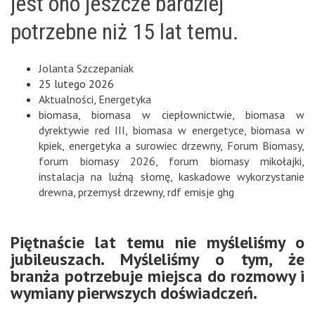
jest ono jeszcze bardziej
potrzebne niż 15 lat temu.
Jolanta Szczepaniak
25 lutego 2026
Aktualności
,
Energetyka
biomasa
,
biomasa w ciepłownictwie
,
biomasa w
dyrektywie red III
,
biomasa w energetyce
,
biomasa w
kpiek
,
energetyka a surowiec drzewny
,
Forum Biomasy
,
forum biomasy 2026
,
forum biomasy mikołajki
,
instalacja na luźną słomę
,
kaskadowe wykorzystanie
drewna
,
przemysł drzewny
,
rdf emisje ghg
Piętnaście lat temu nie myśleliśmy o
jubileuszach. Myśleliśmy o tym, że
branża potrzebuje miejsca do rozmowy i
wymiany pierwszych doświadczeń.