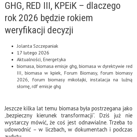
GHG, RED III, KPEiK – dlaczego
rok 2026 będzie rokiem
weryfikacji decyzji
Jolanta Szczepaniak
17 lutego 2026
Aktualności
,
Energetyka
biomasa
,
biomasa emisje ghg
,
biomasa w dyrektywie red
III
,
biomasa w kpiek
,
Forum Biomasy
,
forum biomasy
2026
,
forum biomasy mikołajki
,
instalacja na luźną
słomę
,
rdf emisje ghg
Jeszcze kilka lat temu biomasa była postrzegana jako
„bezpieczny kierunek transformacji”. Dziś już nie
wystarczy mówić, że coś jest odnawialne. Trzeba to
udowodnić – w liczbach, w dokumentach i podczas
audytu.