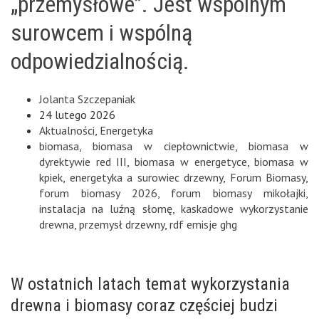
„przemysłowe”. Jest wspólnym
surowcem i wspólną
odpowiedzialnością.
Jolanta Szczepaniak
24 lutego 2026
Aktualności
,
Energetyka
biomasa
,
biomasa w ciepłownictwie
,
biomasa w
dyrektywie red III
,
biomasa w energetyce
,
biomasa w
kpiek
,
energetyka a surowiec drzewny
,
Forum Biomasy
,
forum biomasy 2026
,
forum biomasy mikołajki
,
instalacja na luźną słomę
,
kaskadowe wykorzystanie
drewna
,
przemysł drzewny
,
rdf emisje ghg
W ostatnich latach temat wykorzystania
drewna i biomasy coraz częściej budzi