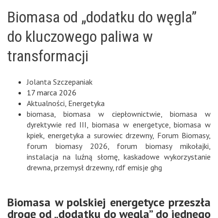
Biomasa od „dodatku do węgla”
do kluczowego paliwa w
transformacji
Jolanta Szczepaniak
17 marca 2026
Aktualności
,
Energetyka
biomasa
,
biomasa w ciepłownictwie
,
biomasa w
dyrektywie red III
,
biomasa w energetyce
,
biomasa w
kpiek
,
energetyka a surowiec drzewny
,
Forum Biomasy
,
forum biomasy 2026
,
forum biomasy mikołajki
,
instalacja na luźną słomę
,
kaskadowe wykorzystanie
drewna
,
przemysł drzewny
,
rdf emisje ghg
Biomasa w polskiej energetyce przeszła
drogę od „dodatku do węgla” do jednego