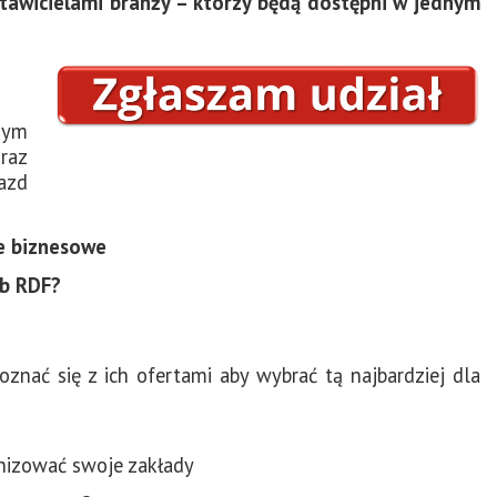
tawicielami branży – którzy będą dostępni w jednym
nym
oraz
jazd
e biznesowe
ub RDF?
znać się z ich ofertami aby wybrać tą najbardziej dla
nizować swoje zakłady