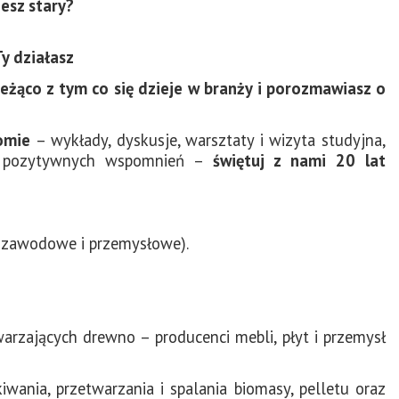
esz stary?
Ty działasz
ieżąco z tym co się dzieje w branży i porozmawiasz o
omie
– wykłady, dyskusje, warsztaty i wizyta studyjna,
iu pozytywnych wspomnień
–
świętuj z nami 20 lat
– zawodowe i przemysłowe).
zających drewno – producenci mebli, płyt i przemysł
nia, przetwarzania i spalania biomasy, pelletu oraz