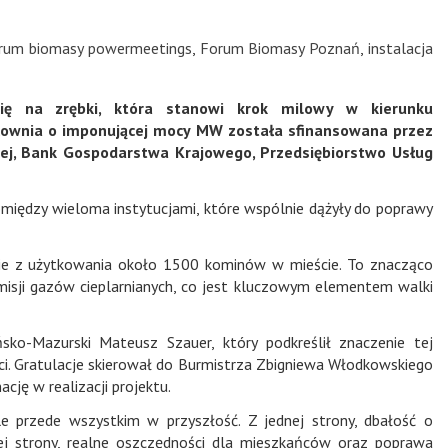
rum biomasy powermeetings
,
Forum Biomasy Poznań
,
instalacja
ię na zrębki, która stanowi krok milowy w kierunku
łownia o imponującej mocy MW została sfinansowana przez
j, Bank Gospodarstwa Krajowego, Przedsiębiorstwo Usług
między wieloma instytucjami, które wspólnie dążyły do poprawy
ie z użytkowania około 1500 kominów w mieście. To znacząco
emisji gazów cieplarnianych, co jest kluczowym elementem walki
ko-Mazurski Mateusz Szauer, który podkreślił znaczenie tej
ści. Gratulacje skierował do Burmistrza Zbigniewa Włodkowskiego
cję w realizacji projektu.
le przede wszystkim w przyszłość. Z jednej strony, dbałość o
giej strony, realne oszczędności dla mieszkańców oraz poprawa