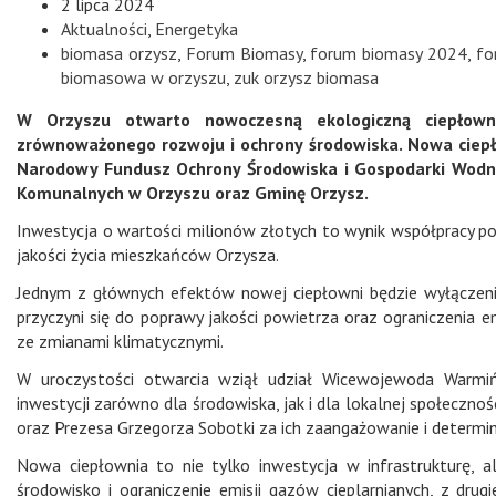
2 lipca 2024
Aktualności
,
Energetyka
biomasa orzysz
,
Forum Biomasy
,
forum biomasy 2024
,
fo
biomasowa w orzyszu
,
zuk orzysz biomasa
W Orzyszu otwarto nowoczesną ekologiczną ciepłown
zrównoważonego rozwoju i ochrony środowiska. Nowa ciep
Narodowy Fundusz Ochrony Środowiska i Gospodarki Wodne
Komunalnych w Orzyszu oraz Gminę Orzysz.
Inwestycja o wartości milionów złotych to wynik współpracy po
jakości życia mieszkańców Orzysza.
Jednym z głównych efektów nowej ciepłowni będzie wyłączen
przyczyni się do poprawy jakości powietrza oraz ograniczenia 
ze zmianami klimatycznymi.
W uroczystości otwarcia wziął udział Wicewojewoda Warmińs
inwestycji zarówno dla środowiska, jak i dla lokalnej społeczno
oraz Prezesa Grzegorza Sobotki za ich zaangażowanie i determina
Nowa ciepłownia to nie tylko inwestycja w infrastrukturę, a
środowisko i ograniczenie emisji gazów cieplarnianych, z dru