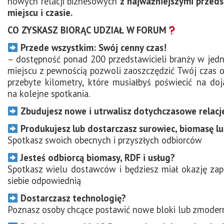
nowych relacji biznesowych
z najważniejszymi przeds
miejscu i czasie.
CO ZYSKASZ BIORĄC UDZIAŁ W FORUM
Przede wszystkim: Swój cenny czas!
– dostępność ponad 200 przedstawicieli branży w jed
miejscu z pewnością pozwoli zaoszczędzić Twój czas 
przebyte kilometry, które musiałbyś poświecić na do
na kolejne spotkania.
Zbudujesz nowe i utrwalisz dotychczasowe relacj
Produkujesz lub dostarczasz surowiec, biomasę l
Spotkasz swoich obecnych i przyszłych odbiorców
Jesteś odbiorcą biomasy, RDF i usług?
Spotkasz wielu dostawców i będziesz miał okazję zapo
siebie odpowiednią
Dostarczasz technologię?
Poznasz osoby chcące postawić nowe bloki lub zmoder