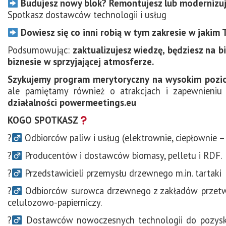
Budujesz nowy blok? Remontujesz lub modernizuj
Spotkasz dostawców technologii i usług
Dowiesz się co inni robią w tym zakresie w jakim 
Podsumowując:
zaktualizujesz wiedzę, będziesz na b
biznesie w sprzyjającej atmosferze.
Szykujemy program merytoryczny na wysokim pozi
ale pamiętamy również o atrakcjach i zapewnien
działalności powermeetings.eu
KOGO SPOTKASZ
?‍
Odbiorców paliw i usług (elektrownie, ciepłownie 
?‍
Producentów i dostawców biomasy, pelletu i RDF.
?‍
Przedstawicieli przemysłu drzewnego m.in. tartaki
?‍
Odbiorców surowca drzewnego z zakładów przetwar
celulozowo-papierniczy.
?‍
Dostawców nowoczesnych technologii do pozyskiwa