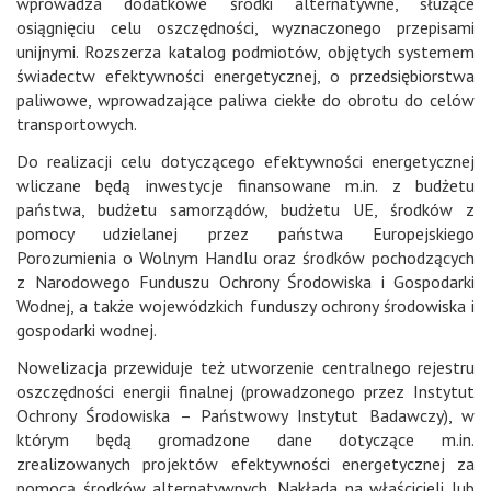
wprowadza dodatkowe środki alternatywne, służące
osiągnięciu celu oszczędności, wyznaczonego przepisami
unijnymi. Rozszerza katalog podmiotów, objętych systemem
świadectw efektywności energetycznej, o przedsiębiorstwa
paliwowe, wprowadzające paliwa ciekłe do obrotu do celów
transportowych.
Do realizacji celu dotyczącego efektywności energetycznej
wliczane będą inwestycje finansowane m.in. z budżetu
państwa, budżetu samorządów, budżetu UE, środków z
pomocy udzielanej przez państwa Europejskiego
Porozumienia o Wolnym Handlu oraz środków pochodzących
z Narodowego Funduszu Ochrony Środowiska i Gospodarki
Wodnej, a także wojewódzkich funduszy ochrony środowiska i
gospodarki wodnej.
Nowelizacja przewiduje też utworzenie centralnego rejestru
oszczędności energii finalnej (prowadzonego przez Instytut
Ochrony Środowiska – Państwowy Instytut Badawczy), w
którym będą gromadzone dane dotyczące m.in.
zrealizowanych projektów efektywności energetycznej za
pomocą środków alternatywnych. Nakłada na właścicieli lub