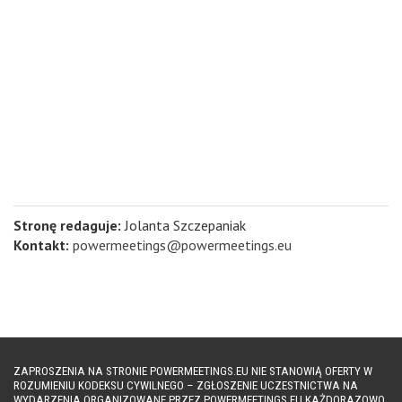
Stronę redaguje:
Jolanta Szczepaniak
Kontakt:
powermeetings@powermeetings.eu
ZAPROSZENIA NA STRONIE POWERMEETINGS.EU NIE STANOWIĄ OFERTY W
ROZUMIENIU KODEKSU CYWILNEGO – ZGŁOSZENIE UCZESTNICTWA NA
WYDARZENIA ORGANIZOWANE PRZEZ POWERMEETINGS.EU KAŻDORAZOWO