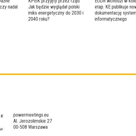
Ważne
KPEiK przyjęty przez rząd.
EUDR wchodzi w kole
czy nadal
Jak będzie wyglądał polski
etap. KE publikuje n
miks energetyczny do 2030 i
dokumentację syste
2040 roku?
informatycznego
powermeetings.eu
 z
Al. Jerozolimskie 27
00-508 Warszawa
 w