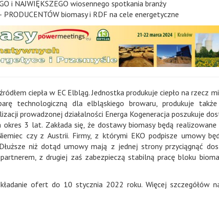
EGO i NAJWIĘKSZEGO wiosennego spotkania branży
RODUCENTÓW biomasy i RDF na cele energetyczne
dłem ciepła w EC Elbląg. Jednostka produkuje ciepło na rzecz mi
arę technologiczną dla elbląskiego browaru, produkuje także
alizacji prowadzonej działalności Energa Kogeneracja poszukuje d
 okres 3 lat. Zakłada się, że dostawy biomasy będą realizowane
 Niemiec czy z Austrii. Firmy, z którymi EKO podpisze umowy bę
e. Dłuższe niż dotąd umowy mają z jednej strony przyciągnąć d
partnerem, z drugiej zaś zabezpieczą stabilną pracę bloku bio
kładanie ofert do 10 stycznia 2022 roku. Więcej szczegółów 