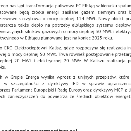
rego nastąpi transformacja paliwowa EC Elbląg w kierunku spalan
atowane będą źródła energii zasilane gazem ziemnym oraz b
 rezerwowo-szczytowa o mocy cieplnej 114 MWt. Nowy obiekt pr
ostarcza także ciepło na potrzeby elbląskiego systemu ciepłow
neracyjnych silników gazowych o mocy cieplnej 30 MWt i elektry
tycyjnego w Elblągu planowane jest na koniec 2025 roku.
 EKO Elektrociepłowni Kalisz, gdzie rozpoczyna się realizacja in
ej o mocy cieplnej 50 MWt. Trwa również postępowanie przeta
eplnej 20 MWt i elektrycznej 20 MWe. W Kaliszu realizacja p
ku.
h w Grupie Energa wynika wprost z unijnych przepisów, które
w szczególności z dyrektywy IED w sprawie ograniczenia
 przez Parlament Europejski i Radę Europy oraz dyrektywy MCP z l
rych zanieczyszczeń do powietrza ze średnich obiektów energe