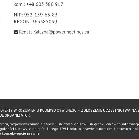
kom.: +48 603 386 917
NIP: 952-139-65-83
h
REGON: 363385059
Renata.Kaluzna@powermeetings.eu
Ą OFERTY W ROZUMIENIU KODEKSU CYWILNEGO – ZGŁOSZENIE UCZESTNICTWA N
JE ORGANIZATOR.
tu, rozpowszechniania całości lub części opisów lub grafiki. Zarówno informacje, 
ólności ustawy z dnia 04 lutego 1994 roku o prawie autorskim i prawach pokrewn
te konsekwencje prawne.