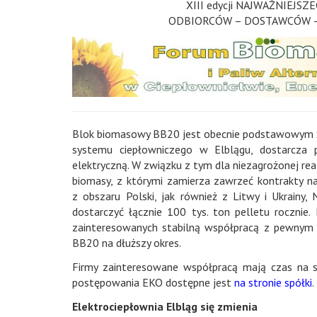
XIII edycji NAJWAŻNIEJSZ
ODBIORCÓW – DOSTAWCÓW – P
Blok biomasowy BB20 jest obecnie podstawowym źró
systemu ciepłowniczego w Elblągu, dostarcza p
elektryczną. W związku z tym dla niezagrożonej re
biomasy, z którymi zamierza zawrzeć kontrakty na
z obszaru Polski, jak również z Litwy i Ukrainy,
dostarczyć łącznie 100 tys. ton pelletu roczni
zainteresowanych stabilną współpracą z pewnym 
BB20 na dłuższy okres.
Firmy zainteresowane współpracą mają czas na s
postępowania EKO dostępne jest
na stronie spółki
.
Elektrociepłownia Elbląg się zmienia