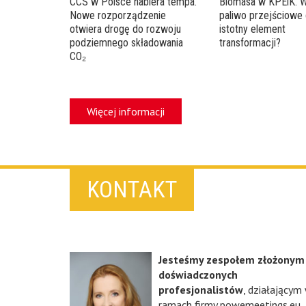
CCS w Polsce nabiera tempa.
Biomasa w KPEiK. 
Nowe rozporządzenie
paliwo przejściowe 
otwiera drogę do rozwoju
istotny element
podziemnego składowania
transformacji?
CO₂
Więcej informacji
KONTAKT
Jesteśmy zespołem złożonym
doświadczonych
profesjonalistów
, działającym
ramach firmy powemeetings.eu,