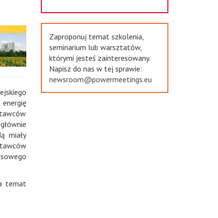
Zaproponuj temat szkolenia,
seminarium lub warsztatów,
którymi jesteś zainteresowany.
Napisz do nas w tej sprawie:
newsroom@powermeetings.eu
ejskiego
 energię
ostawców
 głównie
dą miały
ostawców
masowego
na temat