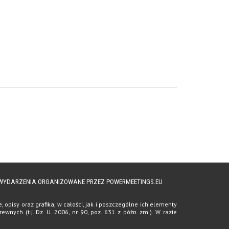
A WYDARZENIA ORGANIZOWANE PRZEZ POWERMEETINGS.EU
opisy oraz grafika, w całości, jak i poszczególne ich elementy
ych (t.j. Dz. U. 2006, nr 90, poz. 631 z późn. zm.). W razie