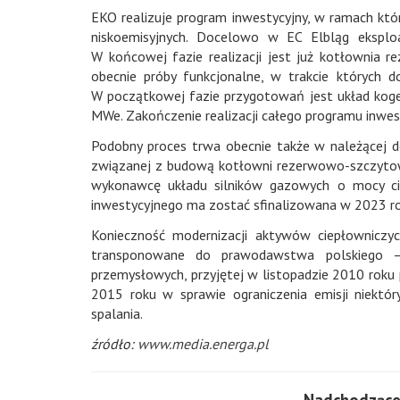
EKO realizuje program inwestycyjny, w ramach któ
niskoemisyjnych. Docelowo w EC Elbląg eksplo
W końcowej fazie realizacji jest już kotłownia
obecnie próby funkcjonalne, w trakcie których d
W początkowej fazie przygotowań jest układ koge
MWe. Zakończenie realizacji całego programu inwes
Podobny proces trwa obecnie także w należącej do
związanej z budową kotłowni rezerwowo-szczytow
wykonawcę układu silników gazowych o mocy ci
inwestycyjnego ma zostać sfinalizowana w 2023 ro
Konieczność modernizacji aktywów ciepłowniczyc
transponowane do prawodawstwa polskiego – 
przemysłowych, przyjętej w listopadzie 2010 roku
2015 roku w sprawie ograniczenia emisji niektó
spalania.
źródło:
www.media.energa.pl