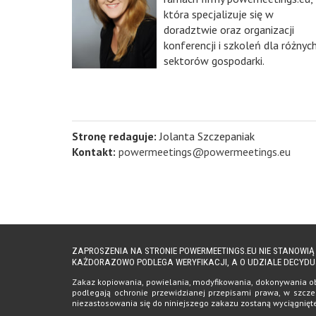
która specjalizuje się w
doradztwie oraz organizacji
konferencji i szkoleń dla różnyc
sektorów gospodarki.
Stronę redaguje:
Jolanta Szczepaniak
Kontakt:
powermeetings@powermeetings.eu
ZAPROSZENIA NA STRONIE POWERMEETINGS.EU NIE STANOWI
KAŻDORAZOWO PODLEGA WERYFIKACJI, A O UDZIALE DECYDU
Zakaz kopiowania, powielania, modyfikowania, dokonywania obro
podlegają ochronie przewidzianej przepisami prawa, w szczeg
niezastosowania się do niniejszego zakazu zostaną wyciągnię