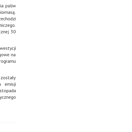
ia paliw
iomasą.
zechodzi
niczego.
cznej 30
westycji
rgowe na
rogramu
 zostały
 emisji
istopada
tycznego