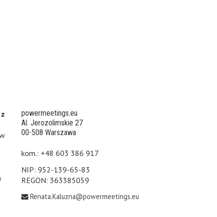
powermeetings.eu
 z
Al. Jerozolimskie 27
00-508 Warszawa
 w
kom.: +48 603 386 917
NIP: 952-139-65-83
h
REGON: 363385059
Renata.Kaluzna@powermeetings.eu