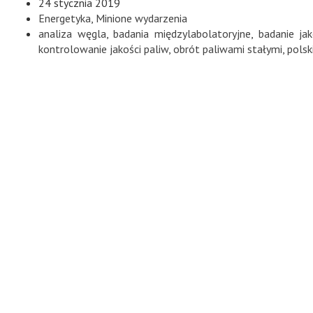
24 stycznia 2019
Energetyka
,
Minione wydarzenia
analiza węgla
,
badania międzylabolatoryjne
,
badanie ja
kontrolowanie jakości paliw
,
obrót paliwami stałymi
,
polsk