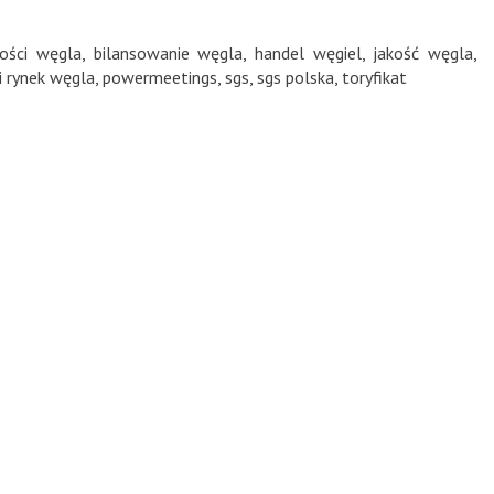
kości węgla
,
bilansowanie węgla
,
handel węgiel
,
jakość węgla
,
i rynek węgla
,
powermeetings
,
sgs
,
sgs polska
,
toryfikat