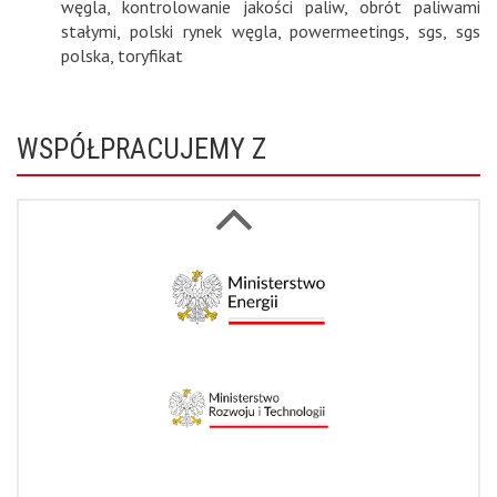
węgla
,
kontrolowanie jakości paliw
,
obrót paliwami
stałymi
,
polski rynek węgla
,
powermeetings
,
sgs
,
sgs
polska
,
toryfikat
WSPÓŁPRACUJEMY Z
Next