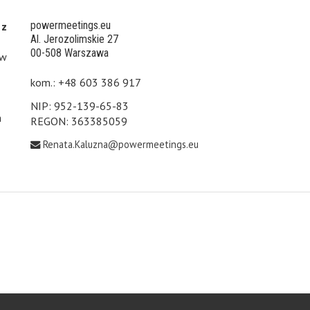
powermeetings.eu
 z
Al. Jerozolimskie 27
00-508 Warszawa
 w
kom.: +48 603 386 917
NIP: 952-139-65-83
h
REGON: 363385059
Renata.Kaluzna@powermeetings.eu