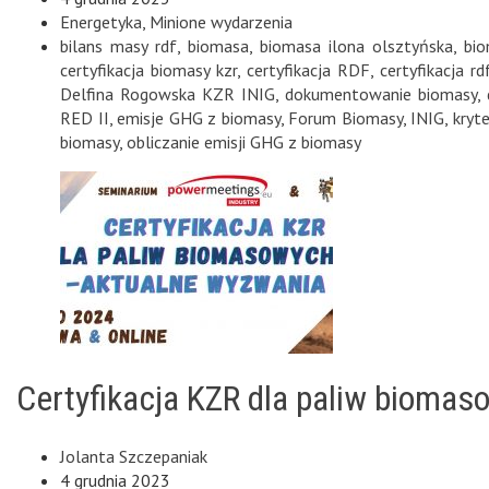
Energetyka
,
Minione wydarzenia
bilans masy rdf
,
biomasa
,
biomasa ilona olsztyńska
,
bi
certyfikacja biomasy kzr
,
certyfikacja RDF
,
certyfikacja rd
Delfina Rogowska KZR INIG
,
dokumentowanie biomasy
,
RED II
,
emisje GHG z biomasy
,
Forum Biomasy
,
INIG
,
kryt
biomasy
,
obliczanie emisji GHG z biomasy
Certyfikacja KZR dla paliw bioma
Jolanta Szczepaniak
4 grudnia 2023