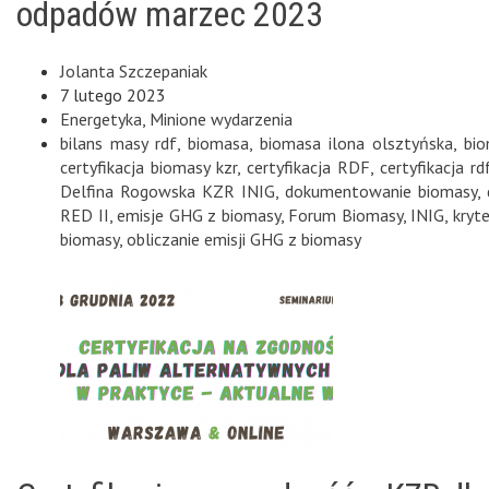
odpadów marzec 2023
Jolanta Szczepaniak
7 lutego 2023
Energetyka
,
Minione wydarzenia
bilans masy rdf
,
biomasa
,
biomasa ilona olsztyńska
,
bi
certyfikacja biomasy kzr
,
certyfikacja RDF
,
certyfikacja rd
Delfina Rogowska KZR INIG
,
dokumentowanie biomasy
,
RED II
,
emisje GHG z biomasy
,
Forum Biomasy
,
INIG
,
kryt
biomasy
,
obliczanie emisji GHG z biomasy