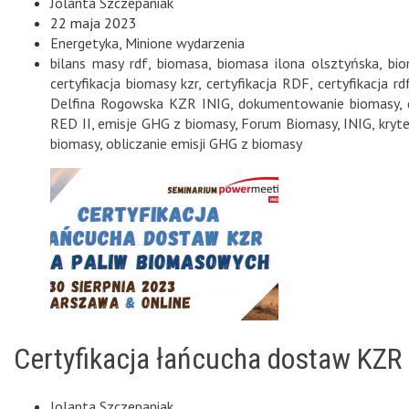
Jolanta Szczepaniak
22 maja 2023
Energetyka
,
Minione wydarzenia
bilans masy rdf
,
biomasa
,
biomasa ilona olsztyńska
,
bi
certyfikacja biomasy kzr
,
certyfikacja RDF
,
certyfikacja rd
Delfina Rogowska KZR INIG
,
dokumentowanie biomasy
,
RED II
,
emisje GHG z biomasy
,
Forum Biomasy
,
INIG
,
kryt
biomasy
,
obliczanie emisji GHG z biomasy
Certyfikacja łańcucha dostaw KZR
Jolanta Szczepaniak