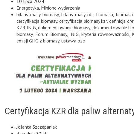
10 lipca 2024
Energetyka
,
Minione wydarzenia
bilans masy biomasy
,
bilans masy rdf
,
biomasa
,
biomasa 
certyfikacja biomasy
,
certyfikacja biomasy kzr
,
definicja d
KZR INIG
,
dokumentowanie biomasy
,
dokumentowanie bio
biomasy
,
Forum Biomasy
,
INIG
,
kryteria równoważności
,
emisji GHG z biomasy
,
ustawa oze
Certyfikacja KZR dla paliw altern
Jolanta Szczepaniak
4 grudnia 2023