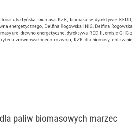
ilona olsztyńska
,
biomasa KZR
,
biomasa w dyrektywie REDII
,
rewna energetycznego
,
Delfina Rogowska INIG
,
Delfina Rogowska
masy ure
,
drewno energetyczne
,
dyrektywa RED II
,
emisje GHG z
Kryteria zrównoważonego rozwoju
,
KZR dla biomasy
,
obliczanie
 dla paliw biomasowych marzec