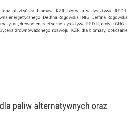
ilona olsztyńska
,
biomasa KZR
,
biomasa w dyrektywie REDII
,
rewna energetycznego
,
Delfina Rogowska INIG
,
Delfina Rogowska
masy ure
,
drewno energetyczne
,
dyrektywa RED II
,
emisje GHG z
Kryteria zrównoważonego rozwoju
,
KZR dla biomasy
,
obliczanie
dla paliw alternatywnych oraz