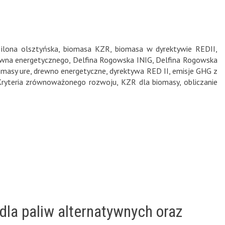
ilona olsztyńska
,
biomasa KZR
,
biomasa w dyrektywie REDII
,
rewna energetycznego
,
Delfina Rogowska INIG
,
Delfina Rogowska
masy ure
,
drewno energetyczne
,
dyrektywa RED II
,
emisje GHG z
Kryteria zrównoważonego rozwoju
,
KZR dla biomasy
,
obliczanie
dla paliw alternatywnych oraz