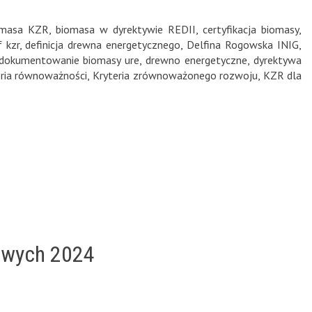
omasa KZR
,
biomasa w dyrektywie REDII
,
certyfikacja biomasy
,
f kzr
,
definicja drewna energetycznego
,
Delfina Rogowska INIG
,
dokumentowanie biomasy ure
,
drewno energetyczne
,
dyrektywa
eria równoważności
,
Kryteria zrównoważonego rozwoju
,
KZR dla
sowych 2024