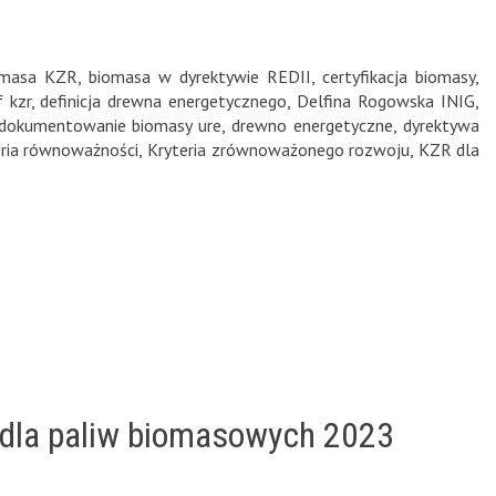
omasa KZR
,
biomasa w dyrektywie REDII
,
certyfikacja biomasy
,
f kzr
,
definicja drewna energetycznego
,
Delfina Rogowska INIG
,
dokumentowanie biomasy ure
,
drewno energetyczne
,
dyrektywa
eria równoważności
,
Kryteria zrównoważonego rozwoju
,
KZR dla
 dla paliw biomasowych 2023