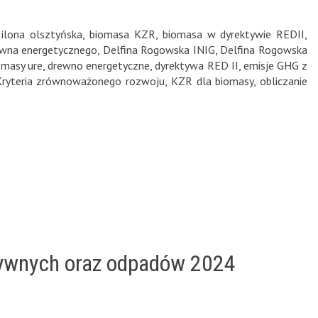
ilona olsztyńska
,
biomasa KZR
,
biomasa w dyrektywie REDII
,
rewna energetycznego
,
Delfina Rogowska INIG
,
Delfina Rogowska
masy ure
,
drewno energetyczne
,
dyrektywa RED II
,
emisje GHG z
Kryteria zrównoważonego rozwoju
,
KZR dla biomasy
,
obliczanie
atywnych oraz odpadów 2024