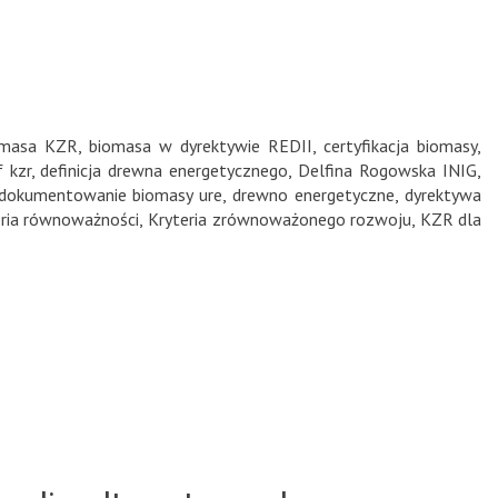
omasa KZR
,
biomasa w dyrektywie REDII
,
certyfikacja biomasy
,
f kzr
,
definicja drewna energetycznego
,
Delfina Rogowska INIG
,
dokumentowanie biomasy ure
,
drewno energetyczne
,
dyrektywa
eria równoważności
,
Kryteria zrównoważonego rozwoju
,
KZR dla