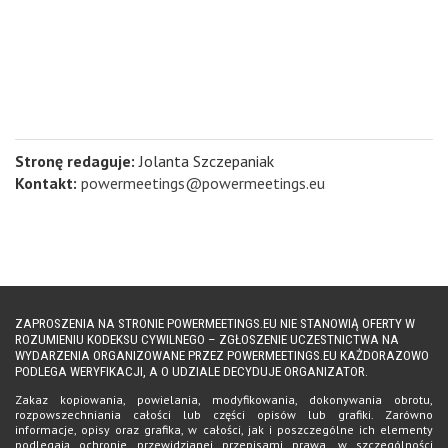
Stronę redaguje:
Jolanta Szczepaniak
Kontakt:
powermeetings@powermeetings.eu
ZAPROSZENIA NA STRONIE POWERMEETINGS.EU NIE STANOWIĄ OFERTY W
ROZUMIENIU KODEKSU CYWILNEGO – ZGŁOSZENIE UCZESTNICTWA NA
WYDARZENIA ORGANIZOWANE PRZEZ POWERMEETINGS.EU KAŻDORAZOWO
PODLEGA WERYFIKACJI, A O UDZIALE DECYDUJE ORGANIZATOR.
Zakaz kopiowania, powielania, modyfikowania, dokonywania obrotu,
rozpowszechniania całości lub części opisów lub grafiki. Zarówno
informacje, opisy oraz grafika, w całości, jak i poszczególne ich elementy
podlegają ochronie przewidzianej przepisami prawa, w szczególności