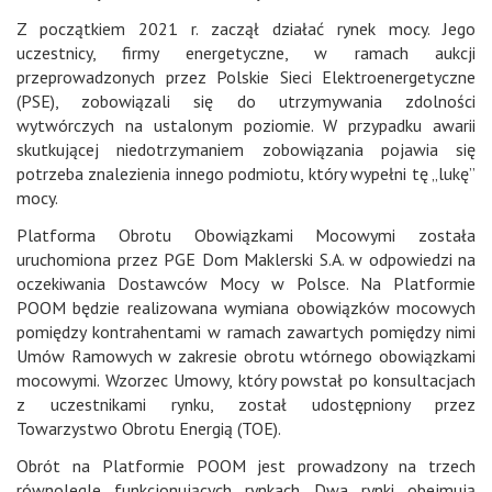
Z początkiem 2021 r. zaczął działać rynek mocy. Jego
uczestnicy, firmy energetyczne, w ramach aukcji
przeprowadzonych przez Polskie Sieci Elektroenergetyczne
(PSE), zobowiązali się do utrzymywania zdolności
wytwórczych na ustalonym poziomie. W przypadku awarii
skutkującej niedotrzymaniem zobowiązania pojawia się
potrzeba znalezienia innego podmiotu, który wypełni tę „lukę”
mocy.
Platforma Obrotu Obowiązkami Mocowymi została
uruchomiona przez PGE Dom Maklerski S.A. w odpowiedzi na
oczekiwania Dostawców Mocy w Polsce. Na Platformie
POOM będzie realizowana wymiana obowiązków mocowych
pomiędzy kontrahentami w ramach zawartych pomiędzy nimi
Umów Ramowych w zakresie obrotu wtórnego obowiązkami
mocowymi. Wzorzec Umowy, który powstał po konsultacjach
z uczestnikami rynku, został udostępniony przez
Towarzystwo Obrotu Energią (TOE).
Obrót na Platformie POOM jest prowadzony na trzech
równolegle funkcjonujących rynkach. Dwa rynki obejmują