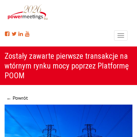
Menu
Zostały zawarte pierwsze transakcje na
wtórnym rynku mocy poprzez Platformę
POOM
← Powrót