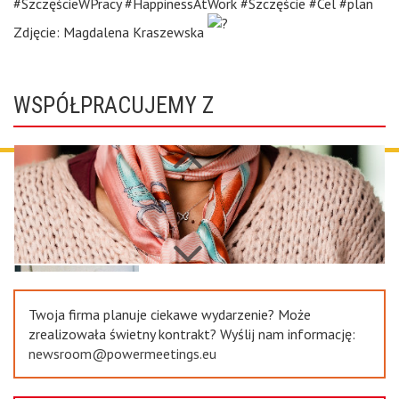
#SzczęścieWPracy #HappinessAtWork #Szczęście #Cel #plan
Zdjęcie: Magdalena Kraszewska
WSPÓŁPRACUJEMY Z
Next
Previous
Twoja firma planuje ciekawe wydarzenie? Może
zrealizowała świetny kontrakt? Wyślij nam informację:
newsroom@powermeetings.eu