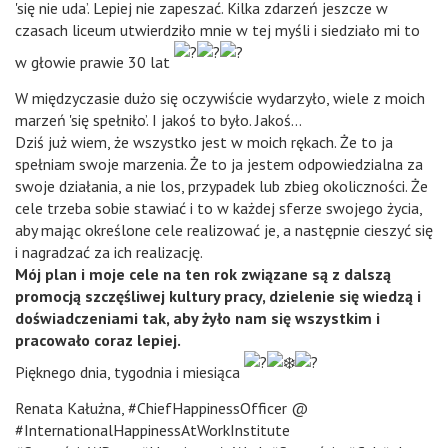
'się nie uda’. Lepiej nie zapeszać. Kilka zdarzeń jeszcze w
czasach liceum utwierdziło mnie w tej myśli i siedziało mi to
w głowie prawie 30 lat
W międzyczasie dużo się oczywiście wydarzyło, wiele z moich
marzeń 'się spełniło’. I jakoś to było. Jakoś…
Dziś już wiem, że wszystko jest w moich rękach. Że to ja
spełniam swoje marzenia. Że to ja jestem odpowiedzialna za
swoje działania, a nie los, przypadek lub zbieg okoliczności. Że
cele trzeba sobie stawiać i to w każdej sferze swojego życia,
aby mając określone cele realizować je, a następnie cieszyć się
i nagradzać za ich realizację.
Mój plan i moje cele na ten rok związane są z dalszą
promocją szczęśliwej kultury pracy, dzielenie się wiedzą i
doświadczeniami tak, aby żyło nam się wszystkim i
pracowało coraz lepiej.
Pięknego dnia, tygodnia i miesiąca
Renata Kałużna, #ChiefHappinessOfficer @
#InternationalHappinessAtWorkInstitute