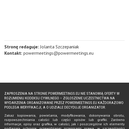
Stronę redaguje:
Jolanta Szczepaniak
Kontakt:
powermeetings@powermeetings.eu
ZAPROSZENIA NA STRONIE POWERMEETINGS.EU NIE STANOWIĄ OFERTY W
ROZUMIENIU KODEKSU CYWILNEGO – ZGŁOSZENIE UCZESTNICTWA NA
WYDARZENIA ORGANIZOWANE PRZEZ POWERMEETINGS.EU KAŻDORAZOWO
PODLEGA WERYFIKACJI, A O UDZIALE DECYDUJE ORGANIZATOR.
Zakaz kopiowania, powielania, modyfikowania, dokonywania obrotu,
rozpowszechniania całości lub części opisów lub grafiki. Zarówno
informacje, opisy oraz grafika, w całości, jak i poszczególne ich elementy
podlegają ochronie przewidzianej przepisami prawa, w szczególności