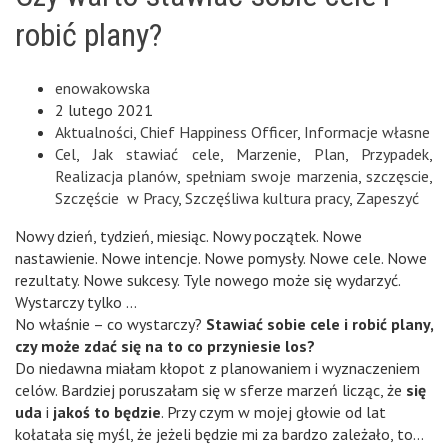
robić plany?
enowakowska
2 lutego 2021
Aktualności
,
Chief Happiness Officer
,
Informacje własne
Cel
,
Jak stawiać cele
,
Marzenie
,
Plan
,
Przypadek
,
Realizacja planów
,
spełniam swoje marzenia
,
szczęscie
,
Szczęście w Pracy
,
Szczęśliwa kultura pracy
,
Zapeszyć
Nowy dzień, tydzień, miesiąc. Nowy początek. Nowe
nastawienie. Nowe intencje. Nowe pomysły. Nowe cele. Nowe
rezultaty. Nowe sukcesy. Tyle nowego może się wydarzyć.
Wystarczy tylko …
No właśnie – co wystarczy?
Stawiać sobie cele i robić plany,
czy może zdać się na to co przyniesie los?
Do niedawna miałam kłopot z planowaniem i wyznaczeniem
celów. Bardziej poruszałam się w sferze marzeń licząc, że
się
uda
i
jakoś to będzie
. Przy czym w mojej głowie od lat
kołatała się myśl, że jeżeli będzie mi za bardzo zależało, to…