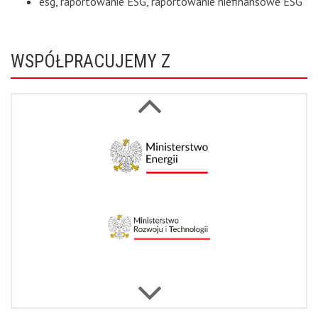
esg
,
raportowanie ESG
,
raportowanie niefinansowe ESG
WSPÓŁPRACUJEMY Z
Next
Previous