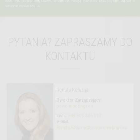
internetu (komputer, tablet, smartfon) mogą Państwo brać czynny udział w
naszym wydarzeniu.
PYTANIA? ZAPRASZAMY DO
KONTAKTU
Renata Kałużna
Dyrektor Zarządzający
powermeetings.eu
kom.:
+48 603 386 917
e-mail:
Renata.Kaluzna@powermeetings.eu