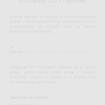
5 listopada 2020 I @online
Podczas szkolenia w rzeczowy a zarazem przystępny
sposób – przybliżymy Państwu najważniejsze zapisy
rozporządzenia, do których będą się musieli
dostosować przedsiębiorcy.
Do
pobrania:
Tekst_rozporządzenia_ws_taksonomii_PL
Lokalizacja ???? Seminarium odbędzie się w formie
online, zatem można wziąć udział z każdego
dowolnego miejsca na świecie ?, w którym mają
Państwo dostęp do internetu ?
Zapraszam do udziału!