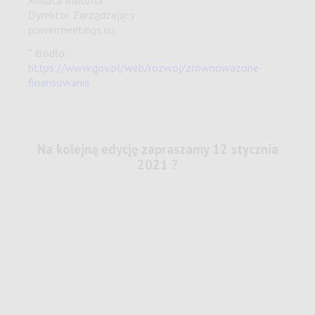
Renata Kalużna
Dyrektor Zarządzający
powermeetings.eu
* źródło:
https://www.gov.pl/web/rozwoj/zrownowazone-
finansowanie
Na kolejną edycję zapraszamy 12 stycznia
2021 ?