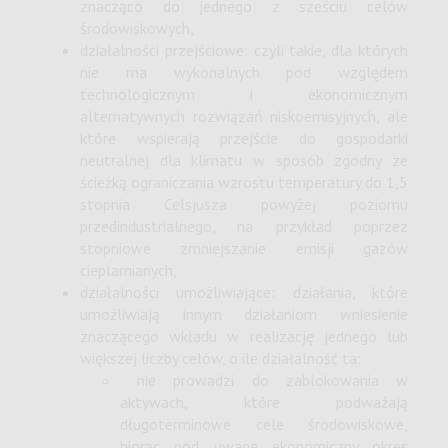
znacząco do jednego z sześciu celów
środowiskowych,
działalności przejściowe: czyli takie, dla których
nie ma wykonalnych pod względem
technologicznym i ekonomicznym
alternatywnych rozwiązań niskoemisyjnych, ale
które wspierają przejście do gospodarki
neutralnej dla klimatu w sposób zgodny ze
ścieżką ograniczania wzrostu temperatury do 1,5
stopnia Celsjusza powyżej poziomu
przedindustrialnego, na przykład poprzez
stopniowe zmniejszanie emisji gazów
cieplarnianych,
działalności umożliwiające: działania, które
umożliwiają innym działaniom wniesienie
znaczącego wkładu w realizację jednego lub
większej liczby celów, o ile działalność ta:
nie prowadzi do zablokowania w
aktywach, które podważają
długoterminowe cele środowiskowe,
biorąc pod uwagę ekonomiczny okres