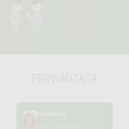
PROWADZĄCA
Anna Rozkosz
Ekspert z zakresu innowacji,