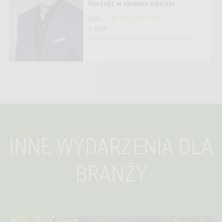
Kontakt w sprawie udziału
kom.:
+48 690 144 776
e-mail:
Jakub.Dolezal@powermeetings.eu
INNE WYDARZENIA DLA
BRANŻY