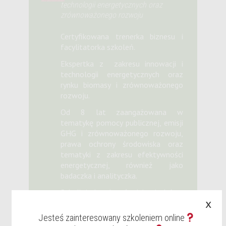
technologii energetycznych oraz
zrównoważonego rozwoju
Certyfikowana trenerka biznesu i
facylitatorka szkoleń.
Ekspertka z zakresu innowacji i
technologii energetycznych oraz
rynku biomasy i zrównoważonego
rozwoju.
Od 8 lat zaangażowana w
tematykę pomocy publicznej, emisji
GHG i zrównoważonego rozwoju,
prawa ochrony środowiska oraz
tematyki z zakresu efektywności
energetycznej, również jako
badaczka i analityczka.
Szkoli i doradza średnim i dużym
x
przedsiębiorstwom oraz
administracji publicznej. Ma na
Jesteś zainteresowany szkoleniem online
swoim koncie przeprowadzonych