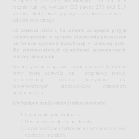
Europejskiej, potrzeba dodatkowych 180 mld EUR
rocznie (lub wg wyliczeń EIB nawet 270 mld EUR
rocznie). Skala inwestycji wykracza poza możliwości
sektora publicznego.
18 czerwca 2020 r. Parlament Europejski przyjął
rozporządzenie w sprawie utworzenia pierwszego
na świecie systemu klasyfikacji – „zielonej listy”
dla zrównoważonych działalności gospodarczych,
inaczej taksonomii.
Rozporządzenie w sprawie taksonomii nakreśla ogólne
ramy, które pozwolą na stopniowy rozwój
ogólnounijnego systemu klasyfikacji dla
zrównoważonych środowiskowo działalność
gospodarczych.
Wyróżniono sześć celów środowiskowych:
Łagodzenie zmian klimatu
Dostosowanie do zmian klimatu
Zrównoważone użytkowanie i ochrona zasobów
wodnych i morskich