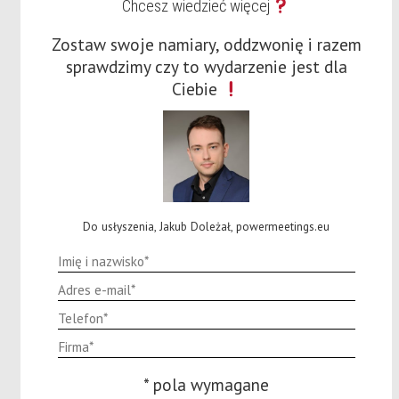
Chcesz wiedzieć więcej
kilkadziesiąt szkoleń z zakresu
tematyki pomocy publicznej oraz
Zostaw swoje namiary, oddzwonię i razem
zrównoważonego rozwoju.
sprawdzimy czy to wydarzenie jest dla
Współpracuje z funduszami
Ciebie
inwestycyjnymi z zakresu
finansowania OZE [ventures i
private equity]. Członkini
International Biomass Torrefaction
Council Europe oraz
Przewodnicząca Polskiej Rady
Biowęgla i Biomasy.
Do usłyszenia, Jakub Doleżał, powermeetings.eu
Od kilku lat zarządza
przedsiębiorstwem wdrażającym
innowacyjne technologie termicznej
obróbki biomasy jak toryfikat i
biowęgiel.
* pola wymagane