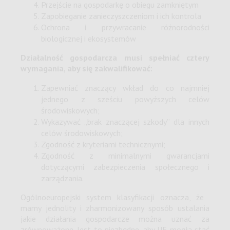
Przejście na gospodarkę o obiegu zamkniętym
Zapobieganie zanieczyszczeniom i ich kontrola
Ochrona i przywracanie różnorodności
biologicznej i ekosystemów
Działalność gospodarcza musi spełniać cztery
wymagania, aby się zakwalifikować:
Zapewniać znaczący wkład do co najmniej
jednego z sześciu powyższych celów
środowiskowych;
Wykazywać „brak znaczącej szkody” dla innych
celów środowiskowych;
Zgodność z kryteriami technicznymi;
Zgodność z minimalnymi gwarancjami
dotyczącymi zabezpieczenia społecznego i
zarządzania.
Ogólnoeuropejski system klasyfikacji oznacza, że ​​
mamy jednolity i zharmonizowany sposób ustalania
jakie działania gospodarcze można uznać za
zrównoważone. Jest to niezbędne, aby UE mogła stać