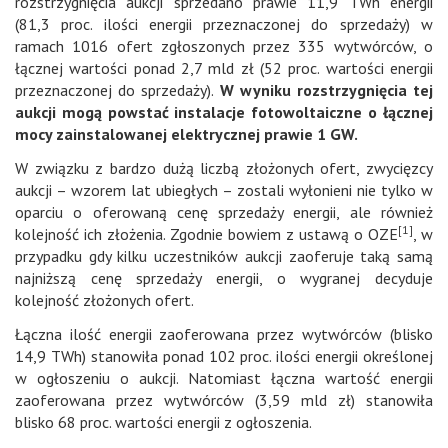
rozstrzygnięcia aukcji sprzedano prawie 11,9 TWh energii
(81,3 proc. ilości energii przeznaczonej do sprzedaży) w
ramach 1016 ofert zgłoszonych przez 335 wytwórców, o
łącznej wartości ponad 2,7 mld zł (52 proc. wartości energii
przeznaczonej do sprzedaży).
W wyniku rozstrzygnięcia tej
aukcji mogą powstać instalacje fotowoltaiczne o łącznej
mocy zainstalowanej elektrycznej prawie 1 GW.
W związku z bardzo dużą liczbą złożonych ofert, zwycięzcy
aukcji – wzorem lat ubiegłych – zostali wyłonieni nie tylko w
oparciu o oferowaną cenę sprzedaży energii, ale również
[1]
kolejność ich złożenia. Zgodnie bowiem z ustawą o OZE
, w
przypadku gdy kilku uczestników aukcji zaoferuje taką samą
najniższą cenę sprzedaży energii, o wygranej decyduje
kolejność złożonych ofert.
Łączna ilość energii zaoferowana przez wytwórców (blisko
14,9 TWh) stanowiła ponad 102 proc. ilości energii określonej
w ogłoszeniu o aukcji. Natomiast łączna wartość energii
zaoferowana przez wytwórców (3,59 mld zł) stanowiła
blisko 68 proc. wartości energii z ogłoszenia.