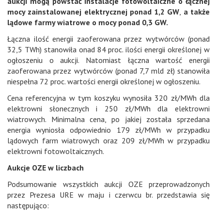
aukcji mogą powstać instalacje fotowoltaiczne o łącznej
mocy zainstalowanej elektrycznej ponad 1,2 GW
,
a także
lądowe farmy wiatrowe o mocy ponad 0,3 GW.
Łączna ilość energii zaoferowana przez wytwórców (ponad
32,5 TWh) stanowiła onad 84 proc. ilości energii określonej w
ogłoszeniu o aukcji. Natomiast łączna wartość energii
zaoferowana przez wytwórców (ponad 7,7 mld zł) stanowiła
niespełna 72 proc. wartości energii określonej w ogłoszeniu.
Cena referencyjna w tym koszyku wynosiła 320 zł/MWh dla
elektrowni słonecznych i 250 zł/MWh dla elektrowni
wiatrowych. Minimalna cena, po jakiej została sprzedana
energia wyniosła odpowiednio 179 zł/MWh w przypadku
lądowych farm wiatrowych oraz 209 zł/MWh w przypadku
elektrowni fotowoltaicznych.
Aukcje OZE w liczbach
Podsumowanie wszystkich aukcji OZE przeprowadzonych
przez Prezesa URE w maju i czerwcu br. przedstawia się
następująco: