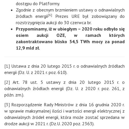
dostępu do Platformy.
Zgodnie z obecnym brzmieniem ustawy o odnawialnych
[6]
źródłach energii
Prezes URE był zobowiązany do
rozstrzygnięcia aukcji do 30 czerwca br.
Przypominamy, iż w ubiegłym – 2020 roku odbyło się
osiem aukcji OZE, w ramach których
zakontraktowano blisko 54,5 TWh mocy za ponad
12,9 mld zł.
[1]
Ustawa z dnia 20 lutego 2015 r. o odnawialnych źródłach
energii (Dz. U. z 2021 r. poz. 610).
[2]
Art. 78 ust. 5 ustawy z dnia 20 lutego 2015 r. o
odnawialnych źródłach energii (Dz. U. z 2020 r. poz. 261, z
późn. zm.).
[3]
Rozporządzenie Rady Ministrów z dnia 16 grudnia 2020 r.
w sprawie maksymalnej ilości i wartości energii elektrycznej z
odnawialnych źródeł energii, która może zostać sprzedana w
drodze aukcji w 2021 r. (Dz.U. 2020 poz. 2363).