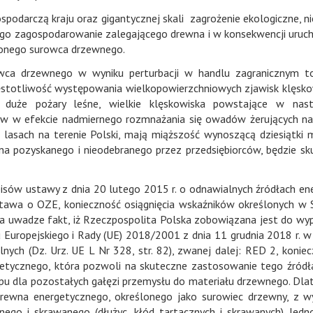
podarczą kraju oraz gigantycznej skali zagrożenie ekologiczne, n
go zagospodarowanie zalegającego drewna i w konsekwencji uruc
lonego surowca drzewnego.
owca drzewnego w wyniku perturbacji w handlu zagranicznym t
stotliwość występowania wielkopowierzchniowych zjawisk klęsk
: duże pożary leśne, wielkie klęskowiska powstające w nast
w w efekcie nadmiernego rozmnażania się owadów żerujących n
asach na terenie Polski, mają miąższość wynoszącą dziesiątki 
na pozyskanego i nieodebranego przez przedsiębiorców, będzie s
sów ustawy z dnia 20 lutego 2015 r. o odnawialnych źródłach ener
ustawa o OZE, konieczność osiągnięcia wskaźników określonych w S
 uwadze fakt, iż Rzeczpospolita Polska zobowiązana jest do wyp
uropejskiego i Rady (UE) 2018/2001 z dnia 11 grudnia 2018 r. w
ych (Dz. Urz. UE L Nr 328, str. 82), zwanej dalej: RED 2, koniec
etycznego, która pozwoli na skuteczne zastosowanie tego źródła
pu dla pozostałych gałęzi przemysłu do materiału drzewnego. Dla
ę drewna energetycznego, określonego jako surowiec drzewny, z 
go i skrawanego (dłużyc, kłód tartacznych i skrawanych). Jedn