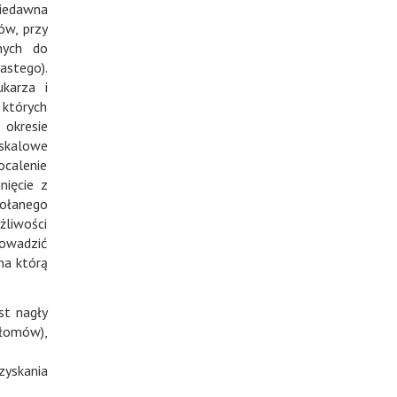
iedawna
ów, przy
nych do
astego).
karza i
 których
okresie
oskalowe
ocalenie
nięcie z
wołanego
żliwości
owadzić
na którą
st nagły
złomów),
zyskania