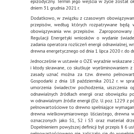
epizodyczny. Termin jego wejścia w życie został o
dniem 31 grudnia 2021 r.
Dodatkowo, w związku z czasowym obowiązywaniem
przepisów, według których rozpatrywane będą 
obowiązywania ww. przepisów. Zaproponowany p
Regulacji Energetyki wniosków o wydanie świade
zadania operatora rozliczeń energii odnawialnej, 
drewna energetycznego od dnia 1 lipca 2020 r. do dn
Jednocześnie w ustawie o OZE wyraźnie wskazane z
i kłody skrawane, co skutkuje wyeliminowaniem z
zasady uznać można za tzw. drewno pełnowarto
Gospodarki z dnia 18 października 2012 r. w sp
umorzenia świadectw pochodzenia, uiszczenia op
odnawialnych źródłach energii oraz obowiązku po
w odnawialnym źródle energii (Dz. U. poz. 1229 z p
pełnowartościowe to drewno spełniające wymagani
drewna wielkowymiarowego liściastego, drewna 
oznaczonych jako S1, S2 i S3 oraz materiał dr
Dopełnieniem powyższej definicji był przepis § 6 us
pełnowartościowego nie zaliczało się do wypełni