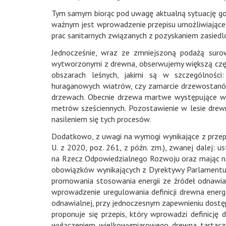
Tym samym biorąc pod uwagę aktualną sytuację gos
ważnym jest wprowadzenie przepisu umożliwiające
prac sanitarnych związanych z pozyskaniem zasied
Jednocześnie, wraz ze zmniejszoną podażą sur
wytworzonymi z drewna, obserwujemy większą czę
obszarach leśnych, jakimi są w szczególności
huraganowych wiatrów, czy zamarcie drzewostanó
drzewach. Obecnie drzewa martwe występujące w l
metrów sześciennych. Pozostawienie w lesie drew
nasileniem się tych procesów.
Dodatkowo, z uwagi na wymogi wynikające z przepi
U. z 2020, poz. 261, z późn. zm.), zwanej dalej: 
na Rzecz Odpowiedzialnego Rozwoju oraz mając na
obowiązków wynikających z Dyrektywy Parlamentu E
promowania stosowania energii ze źródeł odnawialn
wprowadzenie uregulowania definicji drewna energ
odnawialnej, przy jednoczesnym zapewnieniu dostę
proponuje się przepis, który wprowadzi definicj
wyłączeniem wielkowymiarowego drewna tartaczne