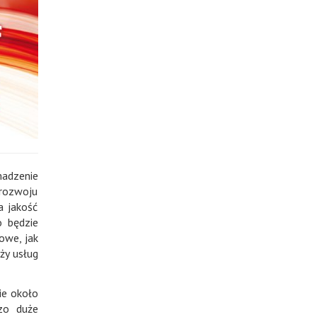
madzenie
 rozwoju
a jakość
 będzie
owe, jak
ży usług
ie około
zo duże