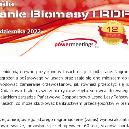
 epidemią drewno pozyskane w lasach nie jest odbierane. Nagro
agrożenia pożarowego w lasach oraz staje się ono miejscem do
odować zamieranie drzewostanów, jak również przełożyć się n
 Dodatkowo brak rozszerzenia rynków zbytu surowca drzewnego
 majątkiem zarządza Państwowe Gospodarstwo Leśne Lasy Państw
w lasach, co może skutkować bankructwem przedsiębiorstw w bran
zególnie iglastego, którego nagromadzenie (zapas) wynosi aktualn
wo świeże, pozyskane przed upływem 60 dni, stanowi bard