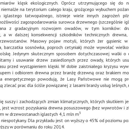
zmiarów klęsk ekologicznych. Oprócz utrzymującego się do n
 niemalże na terytorium całego kraju, grożącego wybuchem pożar
glastego łatwopalnego, istnieje wiele innych zagrożeń pil
możliwości zagospodarowania surowca drzewnego (szczególnie igl
ązana z gradacyjnym rozwojem owadów, w tym korników: dru
, a w dalszej konsekwencji szkodników technicznych drewna,
zewostanów. Masowy pojaw motyli, których żer gąsienic w 
rka, barczatka sosnówka, poproch cetyniak) może wywołać wielk
Polskę. Jedynym skutecznym sposobem dotychczasowej walki o 
arny i usuwanie drzew zasiedlonych przez owady, których usu
asu przed wystąpieniem klęski. W dobie zaistniałego kryzysu wy
upem i odbiorem drewna przez branżę drzewną oraz brakiem mo
na energetycznego powodują, że Lasy Państwowe nie mogą pr
zlecać prac dla ściśle powiązanej z lasami branży usług leśnych, 
ię suszy i zachodzących zmian klimatycznych, których skutkiem je
h, jest wzrost pozyskania drewna posuszowego (bez wywrotów i 
3
ym w drzewostanach iglastych 4,1 mln m
d niespotykany. Dla przykładu jest on wyższy o 45% od poziomu po
szy w porównaniu do roku 2014.