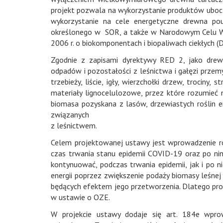
projekt pozwala na wykorzystanie produktów ubocz
wykorzystanie na cele energetyczne drewna po
określonego w SOR, a także w Narodowym Celu Wsk
2006 r. o biokomponentach i biopaliwach ciekłych (Dz.
Zgodnie z zapisami dyrektywy RED 2, jako drew
odpadów i pozostałości z leśnictwa i gałęzi przemy
trzebieży, liście, igły, wierzchołki drzew, trociny, 
materiały lignocelulozowe, przez które rozumieć nal
biomasa pozyskana z lasów, drzewiastych roślin 
związanych
z leśnictwem.
Celem projektowanej ustawy jest wprowadzenie r
czas trwania stanu epidemii COVID-19 oraz po nim
kontynuować, podczas trwania epidemii, jak i po 
energii poprzez zwiększenie podaży biomasy leśn
będących efektem jego przetworzenia. Dlatego pro
w ustawie o OZE.
W projekcie ustawy dodaje się art. 184e wprow