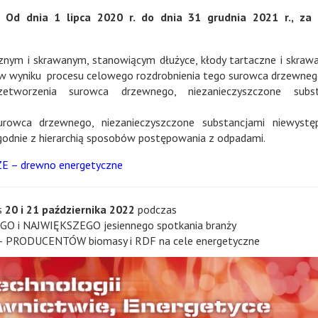
 Od dnia 1 lipca 2020 r. do dnia 31 grudnia 2021 r., za
nym i skrawanym, stanowiącym dłużyce, kłody tartaczne i skraw
 wyniku procesu celowego rozdrobnienia tego surowca drzewneg
tworzenia surowca drzewnego, niezanieczyszczone subst
rowca drzewnego, niezanieczyszczone substancjami niewystęp
odnie z hierarchią sposobów postępowania z odpadami.
OZE – drewno energetyczne
s
20 i 21 października 2022
podczas
GO i NAJWIĘKSZEGO jesiennego spotkania branży
RODUCENTÓW biomasy i RDF na cele energetyczne