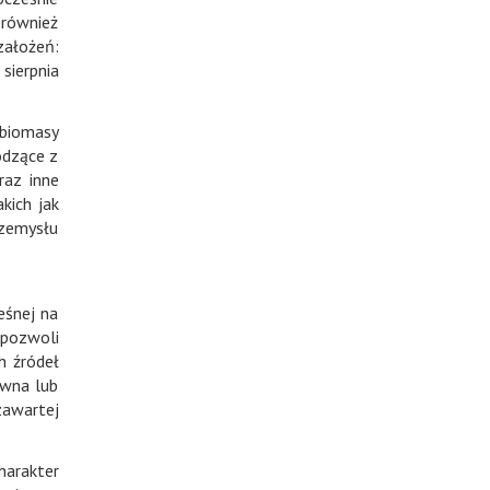
 również
ałożeń:
sierpnia
 biomasy
odzące z
oraz inne
kich jak
rzemysłu
eśnej na
 pozwoli
h źródeł
ewna lub
zawartej
harakter