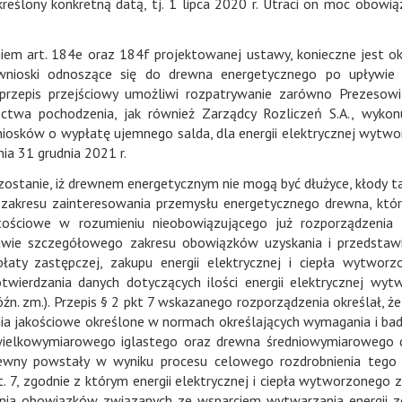
kreślony konkretną datą, tj. 1 lipca 2020 r. Utraci on moc obowią
 art. 184e oraz 184f projektowanej ustawy, konieczne jest ok
wnioski odnoszące się do drewna energetycznego po upływie 
rzepis przejściowy umożliwi rozpatrywanie zarówno Prezesowi
ctwa pochodzenia, jak również Zarządcy Rozliczeń S.A., wyko
wniosków o wypłatę ujemnego salda, dla energii elektrycznej wytwo
ia 31 grudnia 2021 r.
ostanie, iż drewnem energetycznym nie mogą być dłużyce, kłody t
 zakresu zainteresowania przemysłu energetycznego drewna, któ
ściowe w rozumieniu nieobowiązującego już rozporządzenia M
rawie szczegółowego zakresu obowiązków uzyskania i przedstaw
łaty zastępczej, zakupu energii elektrycznej i ciepła wytwor
twierdzania danych dotyczących ilości energii elektrycznej wyt
óźn. zm.). Przepis § 2 pkt 7 wskazanego rozporządzenia określał, ż
a jakościowe określone w normach określających wymagania i bad
wielkowymiarowego iglastego oraz drewna średniowymiarowego 
zewny powstały w wyniku procesu celowego rozdrobnienia tego
t. 7, zgodnie z którym energii elektrycznej i ciepła wytworzonego 
enia obowiązków związanych ze wsparciem wytwarzania energii z