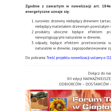
Zgodnie z zawartym w nowelizacji art. 184e
energetyczne uznaje się:
surowiec drzewny niebędący drewnem tartacz
niebędący materiałem drzewnym powstałym w
produkty uboczne będące efektem prze
niewystępującymi naturalnie w drewnie;
odpady, będące efektem przetworzenia su
naturalnie w drewnie, zagospodarowywane zg
Do pobrania
Treść projektu nowelizacji ustawy o 
Dołącz do na
XII edycji NAJWAŻNIEJSZE
ODBIORCÓW – DOSTAWCÓW – P