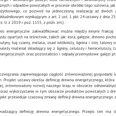
nych i odpadów powstałych w procesie obróbki tego surowca, jak
użytkowego, co pozwoli na jednoczesną realizację aż dwóch z
aźnikowym wynikającym z art. 2 ust. 1 pkt 24 ustawy z dnia 25 
 U. z 2019 r. poz. 1155, z późn. zm.) .
no energetyczne zakwalifikować można między innymi frakcję
słu opartych na leśnictwie, takich jak: kora, gałęzie, drewno poch
strużyny, ług czarny, melasa, osad włóknisty, lignina i olej talowy 
eży materiał składający się z ligniny, celulozy i hemicelulozy, ta
energetycznych oraz pozostałości i odpady przemysłowe gałęzi p
ozwiązania zapewniającego ciągłość zrównoważonej gospodarki l
. Projekt ustawy określa definicję drewna energetycznego, która
niej, zrównoważony rozwój naszego kraju w obszarze odnawialnyc
ej oraz wykorzystanie w tym obszarze produktów powstałych z dr
jekt przewiduje czasową zmianę definicji drewna energetycznego 
adzający definicję drewna energetycznego. Przepis ten ma c