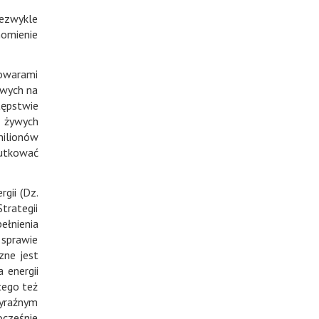
iezwykle
homienie
owarami
owych na
ępstwie
a żywych
milionów
kutkować
gii (Dz.
trategii
ełnienia
 sprawie
zne jest
 energii
tego też
wyraźnym
ocześnie