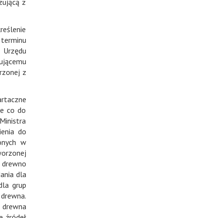
zującą z
reślenie
terminu
 Urzędu
nującemu
rzonej z
artaczne
re co do
inistra
ienia do
zonych w
worzonej
e drewno
ania dla
dla grup
 drewna.
z drewna
e źródeł