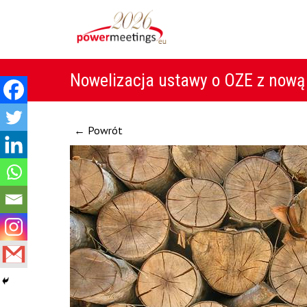
Nowelizacja ustawy o OZE z nową 
← Powrót