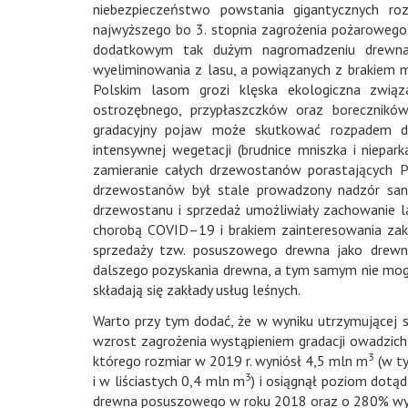
niebezpieczeństwo powstania gigantycznych ro
najwyższego bo 3. stopnia zagrożenia pożarowego
dodatkowym tak dużym nagromadzeniu drewna i
wyeliminowania z lasu, a powiązanych z brakiem 
Polskim lasom grozi klęska ekologiczna zwi
ostrozębnego, przypłaszczków oraz boreczników
gradacyjny pojaw może skutkować rozpadem dr
intensywnej wegetacji (brudnice mniszka i niepa
zamieranie całych drzewostanów porastających 
drzewostanów był stale prowadzony nadzór sanit
drzewostanu i sprzedaż umożliwiały zachowanie l
chorobą COVID–19 i brakiem zainteresowania zak
sprzedaży tzw. posuszowego drewna jako drew
dalszego pozyskania drewna, a tym samym nie mogą 
składają się zakłady usług leśnych.
Warto przy tym dodać, że w wyniku utrzymującej s
wzrost zagrożenia wystąpieniem gradacji owadzic
3
którego rozmiar w 2019 r. wyniósł 4,5 mln m
(w t
3
i w liściastych 0,4 mln m
) i osiągnął poziom dotą
drewna posuszowego w roku 2018 oraz o 280% wyż