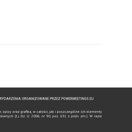
A WYDARZENIA ORGANIZOWANE PRZEZ POWERMEETINGS.EU
opisy oraz grafika, w całości, jak i poszczególne ich elementy
ych (t.j. Dz. U. 2006, nr 90, poz. 631 z późn. zm.). W razie