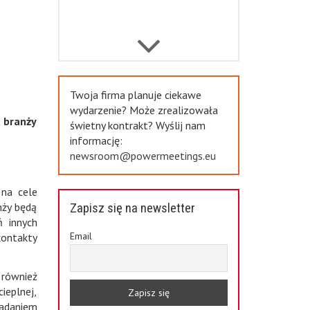
Previous
Twoja firma planuje ciekawe
wydarzenie? Może zrealizowała
a branży
świetny kontrakt? Wyślij nam
informację:
newsroom@powermeetings.eu
 na cele
nży będą
Zapisz się na newsletter
 innych
Email
kontakty
 również
cieplnej,
badaniem