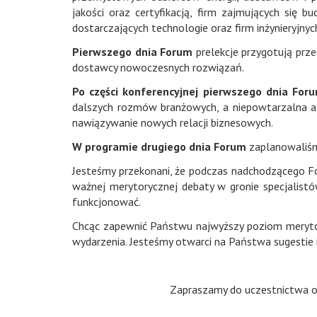
jakości oraz certyfikacją, firm zajmujących s
dostarczających technologie oraz firm inżynieryjnyc
Pierwszego dnia Forum
prelekcje przygotują prz
dostawcy nowoczesnych rozwiązań.
Po części konferencyjnej pierwszego dnia For
dalszych rozmów branżowych, a niepowtarzalna 
nawiązywanie nowych relacji biznesowych.
W programie drugiego dnia Forum
zaplanowaliśm
Jesteśmy przekonani, że podczas nadchodzącego Fo
ważnej merytorycznej debaty w gronie specjalist
funkcjonować.
Chcąc zapewnić Państwu najwyższy poziom meryto
wydarzenia. Jesteśmy otwarci na Państwa sugestie i
Zapraszamy do uczestnictwa o