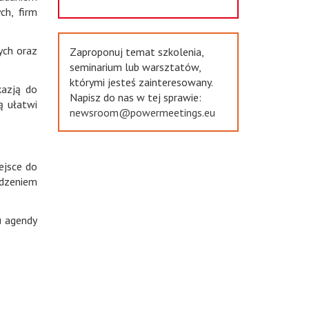
ch, firm
ych oraz
Zaproponuj temat szkolenia,
seminarium lub warsztatów,
którymi jesteś zainteresowany.
kazją do
Napisz do nas w tej sprawie:
ą ułatwi
newsroom@powermeetings.eu
ejsce do
odzeniem
u agendy