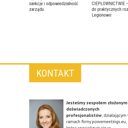
sankcje i odpowiedzialność
CIEPŁOWNICTWIE – 
zarządu
do praktycznych ro
Legionowo
KONTAKT
Jesteśmy zespołem złożonym
doświadczonych
profesjonalistów
, działającym
ramach firmy powemeetings.eu,
która specjalizuje się w