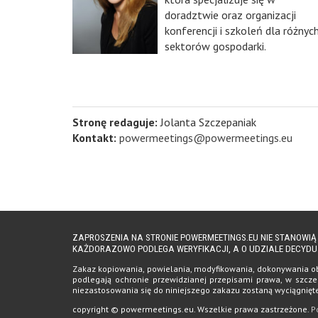
doradztwie oraz organizacji
konferencji i szkoleń dla różnyc
sektorów gospodarki.
Stronę redaguje:
Jolanta Szczepaniak
Kontakt:
powermeetings@powermeetings.eu
ZAPROSZENIA NA STRONIE POWERMEETINGS.EU NIE STANOWI
KAŻDORAZOWO PODLEGA WERYFIKACJI, A O UDZIALE DECYDU
Zakaz kopiowania, powielania, modyfikowania, dokonywania obro
podlegają ochronie przewidzianej przepisami prawa, w szczeg
niezastosowania się do niniejszego zakazu zostaną wyciągnię
copyright © powermeetings.eu. Wszelkie prawa zastrzeżone.
P