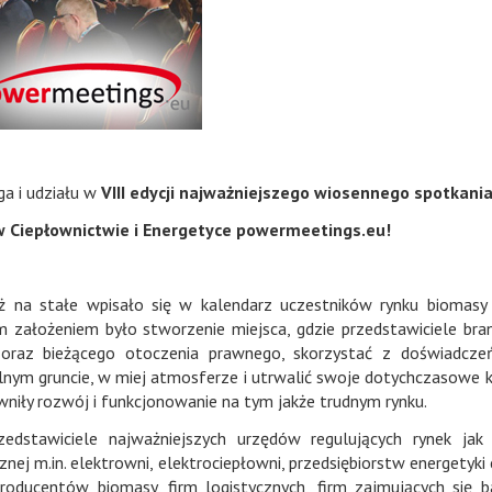
a i udziału w
VIII edycji najważniejszego wiosennego spotkani
w Ciepłownictwie i Energetyce powermeetings.eu!
ż na stałe wpisało się w kalendarz uczestników rynku biomasy
 założeniem było stworzenie miejsca, gdzie przedstawiciele bra
oraz bieżącego otoczenia prawnego, skorzystać z doświadczeń
alnym gruncie, w miej atmosferze i utrwalić swoje dotychczasowe 
niły rozwój i funkcjonowanie na tym jakże trudnym rynku.
zedstawiciele najważniejszych urzędów regulujących rynek jak
nej m.in. elektrowni, elektrociepłowni, przedsiębiorstw energetyki 
roducentów biomasy, firm logistycznych, firm zajmujących się 