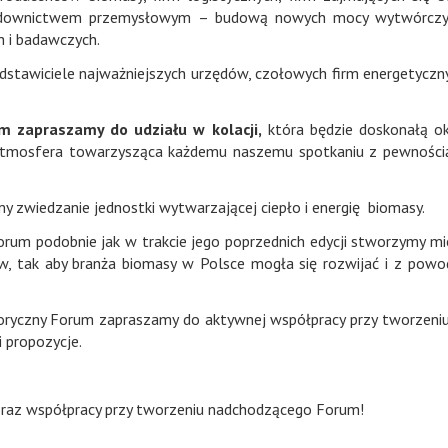
ię budownictwem przemysłowym – budową nowych mocy wytwórczy
h i badawczych.
edstawiciele najważniejszych urzędów, czołowych firm energetyczn
um zapraszamy do udziału w kolacji,
która będzie doskonałą o
atmosfera towarzysząca każdemu naszemu spotkaniu z pewności
y zwiedzanie jednostki wytwarzającej ciepło i energię biomasy.
rum podobnie jak w trakcie jego poprzednich edycji stworzymy mi
ów, tak aby branża biomasy w Polsce mogła się rozwijać i z pow
ryczny Forum zapraszamy do aktywnej współpracy przy tworzeni
 propozycje.
raz współpracy przy tworzeniu nadchodzącego Forum!