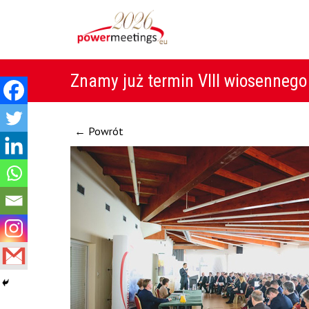
Znamy już termin VIII wiosennego
← Powrót