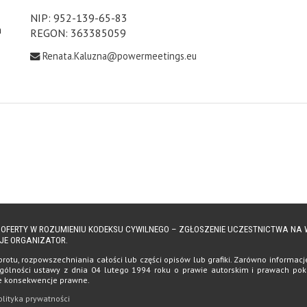
NIP: 952-139-65-83
h
REGON: 363385059
Renata.Kaluzna@powermeetings.eu
Ą OFERTY W ROZUMIENIU KODEKSU CYWILNEGO – ZGŁOSZENIE UCZESTNICTWA N
JE ORGANIZATOR.
tu, rozpowszechniania całości lub części opisów lub grafiki. Zarówno informacje, 
ólności ustawy z dnia 04 lutego 1994 roku o prawie autorskim i prawach pokrewn
te konsekwencje prawne.
olityka prywatności