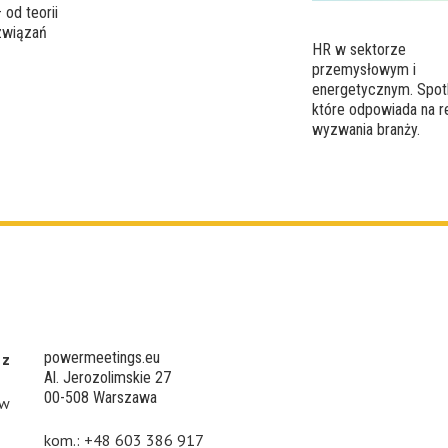
od teorii
związań
HR w sektorze
przemysłowym i
energetycznym. Spot
które odpowiada na r
wyzwania branży.
powermeetings.eu
 z
Al. Jerozolimskie 27
00-508 Warszawa
 w
kom.: +48 603 386 917