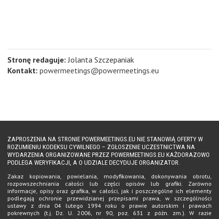
Stronę redaguje:
Jolanta Szczepaniak
Kontakt:
powermeetings@powermeetings.eu
ZAPROSZENIA NA STRONIE POWERMEETINGS.EU NIE STANOWIĄ OFERTY W
ROZUMIENIU KODEKSU CYWILNEGO – ZGŁOSZENIE UCZESTNICTWA NA
WYDARZENIA ORGANIZOWANE PRZEZ POWERMEETINGS.EU KAŻDORAZOWO
PODLEGA WERYFIKACJI, A O UDZIALE DECYDUJE ORGANIZATOR.
Zakaz kopiowania, powielania, modyfikowania, dokonywania obrotu,
rozpowszechniania całości lub części opisów lub grafiki. Zarówno
informacje, opisy oraz grafika, w całości, jak i poszczególne ich elementy
podlegają ochronie przewidzianej przepisami prawa, w szczególności
ustawy z dnia 04 lutego 1994 roku o prawie autorskim i prawach
pokrewnych (t.j. Dz. U. 2006, nr 90, poz. 631 z późn. zm.). W razie